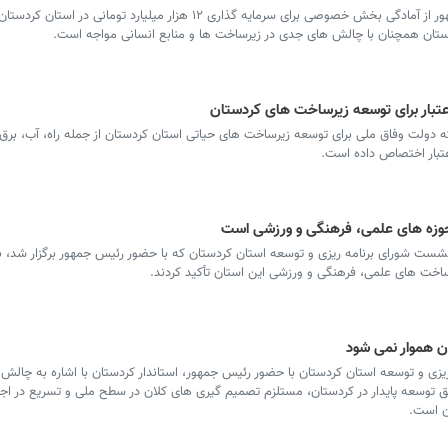
سرویس کردستان – معاون اجرایی رئیس جمهور از آمادگی بخش خصوصی برای سرمایه گذاری ۱۲ هزار میلیارد تومانی 
 استان همچنان با چالش های جدی در زیرساخت ها و منابع انسانی مواجه است.
نام مادر؛ حقیقتی که نباید پنهان
پشت پرده ساخت 
بماند/شفیع بهرامیان
موقوفه عزیزآقای 
سازه سبک تا بن
فضای سبز شهر
دولت وفاق ملی برای توسعه زیرساخت های حیاتی استان کردستان از جمله راه، آب، برق،
حوزه های علمی، فرهنگی و ورزشی است
ست شورای برنامه ریزی و توسعه استان کردستان که با حضور رئیس جمهور برگزار شد، بر
اخت های علمی، فرهنگی و ورزشی این استان تأکید کردند.
 هموار نمی شود
ی و توسعه استان کردستان با حضور رئیس جمهور، استاندار کردستان با اشاره به چالش
قق توسعه پایدار در کردستان، مستلزم تصمیم گیری های کلان در سطح ملی و تسریع در اج
ان است.