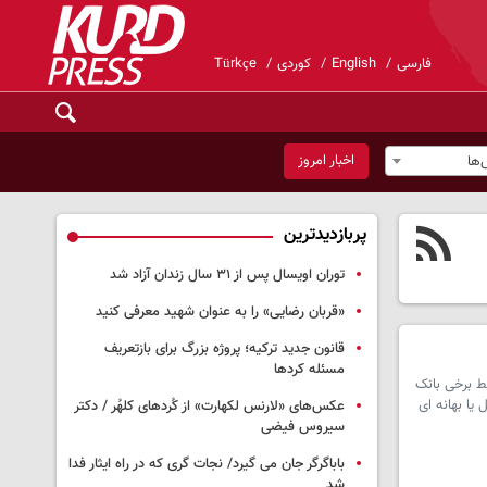
فارسی
English
کوردی
Türkçe
اخبار امروز
ها
پربازدیدترین
توران اویسال پس از ۳۱ سال زندان آزاد شد
«قربان رضایی» را به عنوان شهید معرفی کنید
قانون جدید ترکیه؛ پروژه بزرگ‌ برای بازتعریف
مسئله کردها
ط برخی بانک
یا بهانه ای
عکس‌های «لارنس لکهارت» از کُردهای کلهُر / دکتر
سیروس فیضی
باباگرگر جان می گیرد/ نجات گری که در راه ایثار فدا
شد