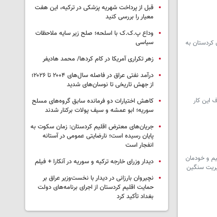
قبل از پرداخت شهریه پزشکی در ترکیه، این هفت
معیار را بررسی کنید
وداع پ.ک.ک با اسلحه؛ صلح زیر سایه ملاحظات
سیاسی
مهوری به استان کردستان به
زهر تکراری آمریکا در کام کردها/ محمد هادیفر
درآمد نفتی عراق در فاصله سال‌های ۲۰۰۴ تا ۲۰۲۶؛
از جهش تاریخی تا نوسان‌های شدید
 این کار
کاهش اختیارات دو فرمانده سابق گروه‌های مسلح
سوریه؛ ابو عمشه و سیف پولات برکنار شدند
جریان‌های معترض اقلیم کردستان: زمان سکوت به
پایان رسیده است؛ نارضایتی عمومی در آستانه
انفجار است
یم و خودمان
دیدار وزرای خارجه ترکیه و سوریه در آنکارا + فیلم
دیریت سنگین
نچیروان بارزانی در دیدار با نخست‌وزیر عراق بر
حمایت اقلیم کردستان از اجرای برنامه‌های دولت
بغداد تأکید کرد