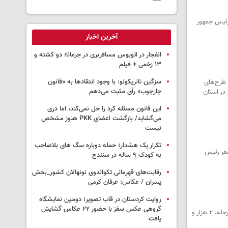
صدی تسهیلات مصوبات سفر رئیس جمهور
آخرین اخبار
انفجار در اتوبوس مسافربری در جرمانا؛ دو کشته و
۱۳ زخمی + فیلم
سزگین تانریکولو: با وجود انتقادها به «قانون
۲۸ میلیارد تومان اعتبار برای طرح‌های
چارچوب» رأی مثبت می‌دهم
و تکمیل ۲۳ طرح ورزشی نیمه‌تمام در استان
این قانون مسئله کرد را حل نمی‌کند، اما دری
می‌گشاید/ بازگشت اعضای PKK هنوز مشخص
نیست
تکرار یک هشدار؛ حمله دوباره سگ های بلاصاحب
ارات پیش‌بینی شده سفر رئیس
به کودک ۹ ساله در سنندج
رقابت‌های قهرمانی تکواندوی نونهالان کشور_بخش
پسران / عکاس: عرفان کرمی
روایت کردستان در قاب تصویر؛ دومین نمایشگاه
گروهی عکس سقز با حضور ۲۲ عکاس گشایش
سرویس کردستان ـ استاندار کردستان از ابلاغ تخصیص مرحله اول اعتبارات مصوب سفر رئیس‌جمهور به استان خبر داد و گفت: در این مرحله، ۲ هزار و
یافت