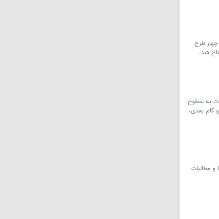
ن - هم زمان با سفر دکتر مسعود پزشکیان، رئیس جمهور کشورمان به استان کردستان، روز پنج شنبه ۱۵ آبان ماه ۱۴۰۴، چهار طرح
اح شد.
رات به سطوح
 گام بعدی،
و مطالبات