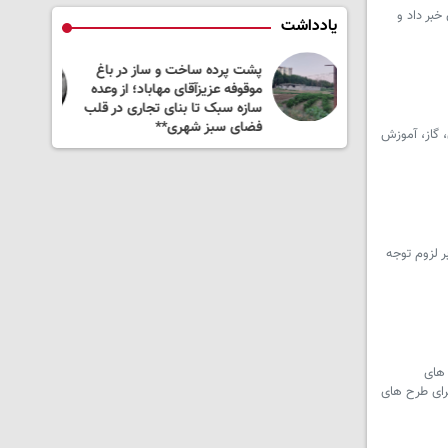
در استان کردستان خبر داد و
یادداشت
و ساز در باغ
در امرالی درباره چه چیزی گفت‌وگو
مهاباد؛ از وعده
شد؟
ای تجاری در قلب
ی**
 گاز، آموزش
 لزوم توجه
 های
رای طرح های