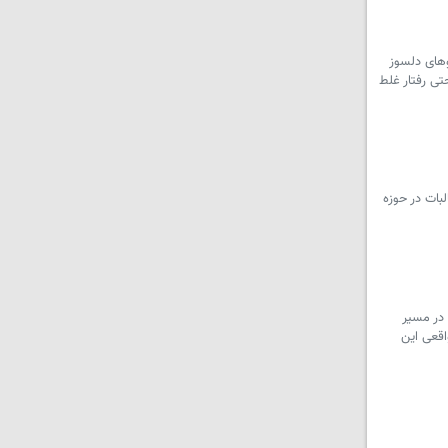
وهای دلسوز
تی رفتار غلط
بات در حوزه
در مسیر
اقعی این