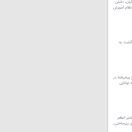
یان، دانش
 نظام آموزش
زگشت به
 پیشرفته در
توانایی
مبر اعظم
 زیرساختی،