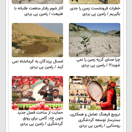
خطرات فرونشست زمین را جدی
آثار شوم رفتار منفعت طلبانه با
بگیریم / رامین پی بردی
طبیعت / رامین پی بردی
چرا صدای گریه زمین را نمی
امسال پرندگان به کرمانشاه نمی
شوید؟! / رامین پی بردی
آیند / رامین پی بردی
حمایت از ساخت فصل جدید
ترویج فرهنگ تعامل و همکاری،
«نون خ»، گامی برای رونق
بسترساز توسعه گردشگری
گردشگری / رامین پی بردی
روستایی / رامین پی بردی