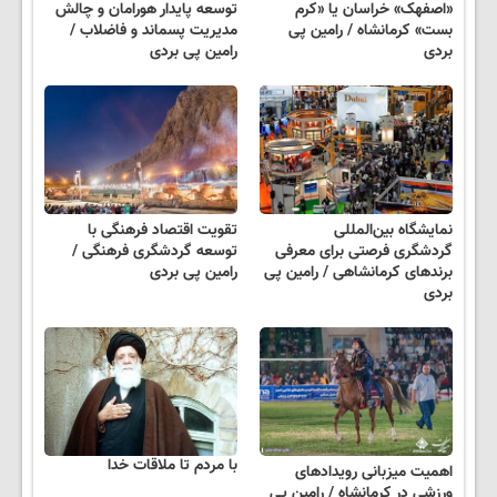
«اصفهک» خراسان یا «کرم
توسعه پایدار هورامان و چالش
بست» کرمانشاه / رامین پی
مدیریت پسماند و فاضلاب /
بردی
رامین پی بردی
نمایشگاه بین‌المللی
تقویت اقتصاد فرهنگی با
گردشگری فرصتی برای معرفی
توسعه گردشگری فرهنگی /
برندهای کرمانشاهی / رامین پی
رامین پی بردی
بردی
با مردم تا ملاقات خدا
اهمیت میزبانی رویدادهای
ورزشی در کرمانشاه / رامین پی