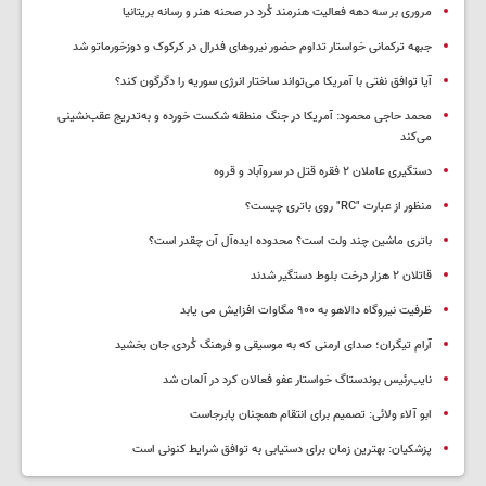
مروری بر سه دهه فعالیت هنرمند کُرد در صحنه هنر و رسانه بریتانیا
جبهه ترکمانی خواستار تداوم حضور نیروهای فدرال در کرکوک و دوزخورماتو شد
آیا توافق نفتی با آمریکا می‌تواند ساختار انرژی سوریه را دگرگون کند؟
محمد حاجی محمود: آمریکا در جنگ منطقه شکست خورده و به‌تدریج عقب‌نشینی
می‌کند
دستگیری عاملان ۲ فقره قتل در سروآباد و قروه
منظور از عبارت "RC" روی باتری چیست؟
باتری ماشین چند ولت است؟ محدوده ایده‌آل آن چقدر است؟
قاتلان ۲ هزار درخت بلوط دستگیر شدند
ظرفیت نیروگاه دالاهو به ۹۰۰ مگاوات افزایش می یابد
آرام تیگران؛ صدای ارمنی که به موسیقی و فرهنگ کُردی جان بخشید
نایب‌رئیس بوندستاگ خواستار عفو فعالان کرد در آلمان شد
ابو آلاء ولائی: تصمیم برای انتقام همچنان پابرجاست
پزشکیان‌: بهترین زمان برای دستیابی به توافق شرایط کنونی است