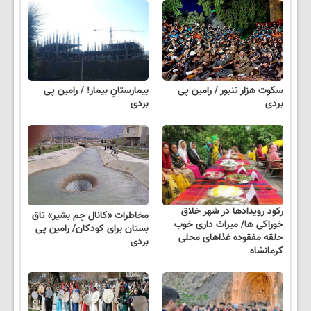
سکوت هزار تنبور / رامین پی
بیمارستانِ بیمار! / رامین پی
بردی
بردی
رکود رویدادها در شهر خلاق
مخاطرات «کانال چم بشیر» تاق
خوراکی ها/ میراث داری خوب
بستان برای کودکان/ رامین پی
حلقه مفقوده غذاهای محلی
بردی
کرمانشاه