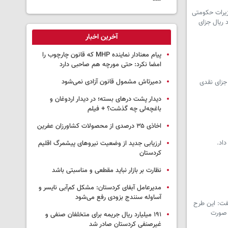
ال جاری، چهار هزار و ۱۷۰ پرونده در شعب تعزیرات حکومتی
به پرداخت ۹۷۰ میلیارد ریال و متخلفان حوزه کالا و خدمات به پرداخت ۹۳ میلیارد ریال جزای
آخرین اخبار
پیام معنادار نماینده MHP که قانون چارچوب را
امضا نکرد: حتی مورچه هم صاحبی دارد
دمیرتاش مشمول قانون آزادی نمی‌شود
 سوخت در شهرستان سقز به پرداخت ۴۰ میلیارد ریال جزای نقدی
دیدار پشت درهای بسته؛ در دیدار اردوغان و
باغچه‌لی چه گذشت؟ + فیلم
اخاذی ۳۵ درصدی از محصولات کشاورزان عفرین
ارزیابی جدید از وضعیت نیروهای پیشمرگ اقلیم
کردستان
نظارت بر بازار نباید مقطعی و مناسبتی باشد
مدیرعامل آبفای کردستان: مشکل کم‌آبی نایسر و
آساوله سنندج بزودی رفع می‌شود
گفت: این طرح
 به صورت
۱۹۱ میلیارد ریال جریمه برای متخلفان صنفی و
غیرصنفی کردستان صادر شد