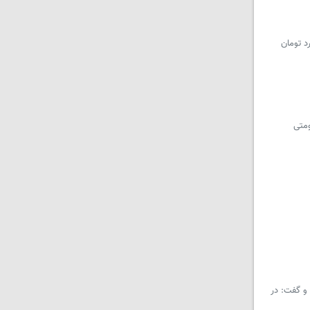
 پرونده های قاچاق به پرداخت بیش از ۴ هزار میلیارد تومان
در تعزیرات حکومتی
 و گفت: در