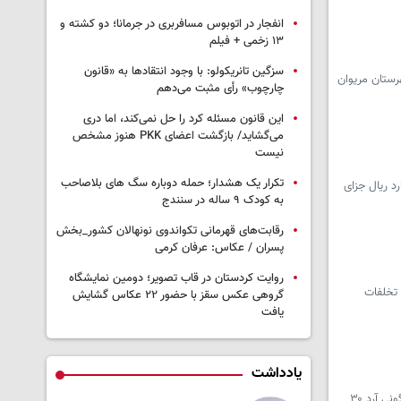
انفجار در اتوبوس مسافربری در جرمانا؛ دو کشته و
۱۳ زخمی + فیلم
سزگین تانریکولو: با وجود انتقادها به «قانون
یلیارد ریال جزای نقدی در شهرستان مریوان
چارچوب» رأی مثبت می‌دهم
این قانون مسئله کرد را حل نمی‌کند، اما دری
می‌گشاید/ بازگشت اعضای PKK هنوز مشخص
نیست
تکرار یک هشدار؛ حمله دوباره سگ های بلاصاحب
ردستان از محکومیت یک متهم پرونده قاچاق ارز در شهرستان مریوان به پرداخت ۲۱ میلیارد ریال جزای
به کودک ۹ ساله در سنندج
رقابت‌های قهرمانی تکواندوی نونهالان کشور_بخش
پسران / عکاس: عرفان کرمی
روایت کردستان در قاب تصویر؛ دومین نمایشگاه
ا و ارز و تخلفات
گروهی عکس سقز با حضور ۲۲ عکاس گشایش
یافت
یادداشت
سرویس کردستان - مدیرکل تعزیرات حکومتی کردستان با هشدار نسبت به افزایش غیرقانونی قیمت گونی آرد، گفت: قیمت مصوب هر گونی آرد ۳۰