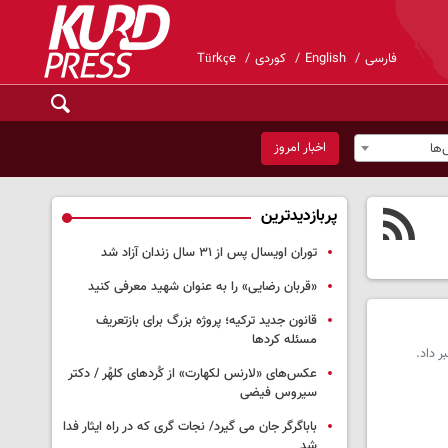
فارسی
English
کوردی
Türkçe
اخبار امروز
ها
پربازدیدترین
توران اویسال پس از ۳۱ سال زندان آزاد شد
«قربان رضایی» را به عنوان شهید معرفی کنید
قانون جدید ترکیه؛ پروژه بزرگ‌ برای بازتعریف
مسئله کردها
عکس‌های «لارنس لکهارت» از کُردهای کلهُر / دکتر
سیروس فیضی
باباگرگر جان می گیرد/ نجات گری که در راه ایثار فدا
شد