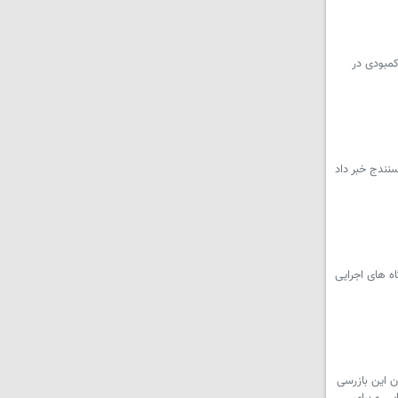
کمبودی در
نندج خبر داد
ه های اجرایی
فت: در جریان این بازرسی