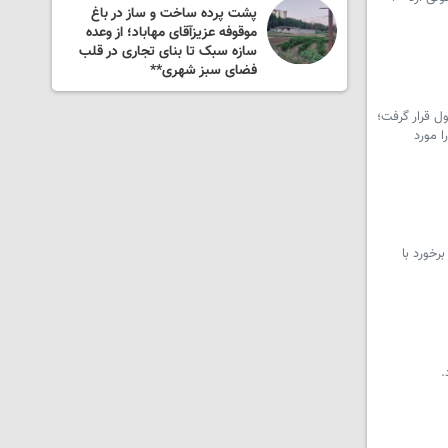
ید پنهان
پشت پرده ساخت و ساز در باغ
در ام
موقوفه عزیزآقای مهاباد؛ از وعده
شد؟
سازه سبک تا بنای تجاری در قلب
فضای سبز شهری**
ل قرار گرفت؛
ا مورد
رخورد با