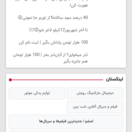
هویت کن!
40 درصد سود سالانه❗ از تورم جا نمونی😲
تا آخر شهریور12کیلو لاغر شو😍👌🏻
100 هزار تومن پاداش بگیر | ثبت نام کن
تتر میخوای؟ از آبان‌تتر بخر | 100 هزار تومان
هم جایزه بگیر
لینکستان
دیجیتال مارکتینگ رویش
لوازم یدکی موتور
فیلم و سریال آنلاین شب بین
امشو | جدیدترین فیلم‌ها و سریال‌ها