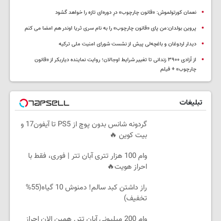
نعمان کورتولموش: «قانون چارچوب» درِ دوره‌ای تازه را خواهد گشود
پروین بولدان:من پای «قانون چارچوب» را به نام سری ثریا اوندر هم امضا می کنم
دیدار اردوغان و باغچه‌لی پیش از نشست شورای امنیت ملی ترکیه
از آزادی ۳۹۰۰ زندانی تا تغییر شرایط اوجالان؛ روایت نماینده دیاربکر از «قانون
چارچوب» + فیلم
تبلیغات
گردونه شانس بدون پوچ از PS5 تا آیفون17 و
بیت کوین 🔥
وام 100 هزار تتری آبان تتر | فوری، فقط با
احراز هویت🔥
راز داشتن کبد سالم! دمنوش 10 گیاه(55%
تخفیف)
وام 200 میلیونی آبان تتر. همین الان احراز