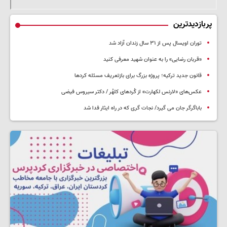
پربازدیدترین
توران اویسال پس از ۳۱ سال زندان آزاد شد
«قربان رضایی» را به عنوان شهید معرفی کنید
قانون جدید ترکیه؛ پروژه بزرگ‌ برای بازتعریف مسئله کردها
عکس‌های «لارنس لکهارت» از کُردهای کلهُر / دکتر سیروس فیضی
باباگرگر جان می گیرد/ نجات گری که در راه ایثار فدا شد