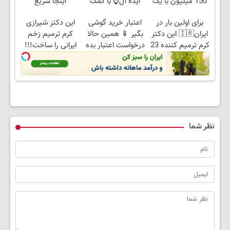
150 میلیون با یک
آیده آل⌚ با کمک
اینجا سریع
چک
پودر جلبک🧨
بفروشش
برای اولین بار در
اعتبار خرید گوشی
این دکتر شیرازی
ایران🇮🇷 این دکتر
بگیر 📱 همین حالا
کرم ترمیم زخم
کرم ترمیم کننده 23
درخواست اعتبار بده
ایرانی را ساخت!!!
روزه ساخت!
🎯
نظر شما