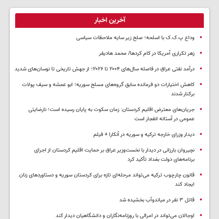
آخرین اخبار
وداع پ.ک.ک با اسلحه؛ صلح زیر سایه ملاحظات سیاسی
زهر تکراری آمریکا در کام کردها/ محمد هادیفر
درآمد نفتی عراق در فاصله سال‌های ۲۰۰۴ تا ۲۰۲۶؛ از جهش تاریخی تا نوسان‌های شدید
کاهش اختیارات دو فرمانده سابق گروه‌های مسلح سوریه؛ ابو عمشه و سیف پولات
برکنار شدند
جریان‌های معترض اقلیم کردستان: زمان سکوت به پایان رسیده است؛ نارضایتی
عمومی در آستانه انفجار است
دیدار وزرای خارجه ترکیه و سوریه در آنکارا + فیلم
نچیروان بارزانی در دیدار با نخست‌وزیر عراق بر حمایت اقلیم کردستان از اجرای
برنامه‌های دولت بغداد تأکید کرد
قانون چارچوب ترکیه می‌تواند مرحله‌ای تازه برای کردستان سوریه و دستاوردهای زنان
ایجاد کند
قاتل ٣ نفر در میاندوآب بخشیده شد
اوجالان می‌تواند در امرالی با روزنامه‌نگاران و دانشگاهیان دیدار کند