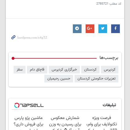
کد مطلب
2785721
برچسب‌ها
کردپرس
کردستان
خبرگزاری کردپرس
قاچاق دام
سقز
تعزیرات حکومتی کردستان
حسین رحیمیان
تبلیغات
فرصت ویژه
شمارش معکوس
ماشین پژو پارس
تکنولایف برای وام،
برای رسیدن به وزن
برای فروش داری؟