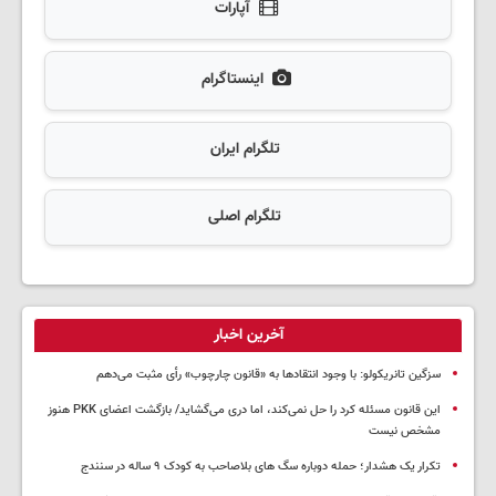
آپارات
اینستاگرام
تلگرام ایران
تلگرام اصلی
آخرین اخبار
سزگین تانریکولو: با وجود انتقادها به «قانون چارچوب» رأی مثبت می‌دهم
این قانون مسئله کرد را حل نمی‌کند، اما دری می‌گشاید/ بازگشت اعضای PKK هنوز
مشخص نیست
تکرار یک هشدار؛ حمله دوباره سگ های بلاصاحب به کودک ۹ ساله در سنندج