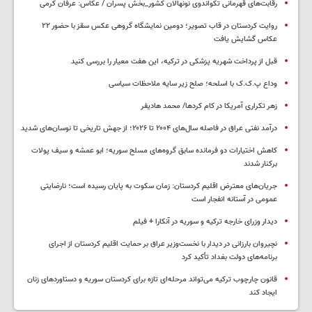
رقابت‌های قهرمانی تکواندوی نونهالان کشور_بخش پسران / عکاس: عرفان کرمی
روایت کردستان در قاب تصویر؛ دومین نمایشگاه گروهی عکس سقز با حضور ۲۲
عکاس گشایش یافت
قبل از پرداخت شهریه پزشکی در ترکیه، این هفت معیار را بررسی کنید
وداع پ.ک.ک با اسلحه؛ صلح زیر سایه ملاحظات سیاسی
زهر تکراری آمریکا در کام کردها/ محمد هادیفر
درآمد نفتی عراق در فاصله سال‌های ۲۰۰۴ تا ۲۰۲۶؛ از جهش تاریخی تا نوسان‌های شدید
کاهش اختیارات دو فرمانده سابق گروه‌های مسلح سوریه؛ ابو عمشه و سیف پولات
برکنار شدند
جریان‌های معترض اقلیم کردستان: زمان سکوت به پایان رسیده است؛ نارضایتی
عمومی در آستانه انفجار است
دیدار وزرای خارجه ترکیه و سوریه در آنکارا + فیلم
نچیروان بارزانی در دیدار با نخست‌وزیر عراق بر حمایت اقلیم کردستان از اجرای
برنامه‌های دولت بغداد تأکید کرد
قانون چارچوب ترکیه می‌تواند مرحله‌ای تازه برای کردستان سوریه و دستاوردهای زنان
ایجاد کند