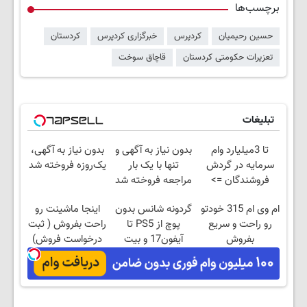
برچسب‌ها
حسین رحیمیان
کردپرس
خبرگزاری کردپرس
کردستان
تعزیرات حکومتی کردستان
قاچاق سوخت
تبلیغات
تا 3میلیارد وام
بدون نیاز به آگهی و
بدون نیاز به آگهی،
سرمایه در گردش
تنها با یک بار
یک‌روزه فروخته شد
فروشندگان =>
مراجعه فروخته شد
فروشگاهت رو ثبت
ام وی ام 315 خودتو
گردونه شانس بدون
اینجا ماشینت رو
کن
رو راحت و سریع
پوچ از PS5 تا
راحت بفروش ( ثبت
بفروش
آیفون17 و بیت
درخواست فروش)
کوین 🔥