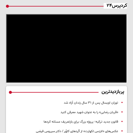
کردپرس۲۴
پربازدیدترین
توران اویسال پس از ۳۱ سال زندان آزاد شد
«قربان رضایی» را به عنوان شهید معرفی کنید
قانون جدید ترکیه؛ پروژه بزرگ‌ برای بازتعریف مسئله کردها
عکس‌های «لارنس لکهارت» از کُردهای کلهُر / دکتر سیروس فیضی