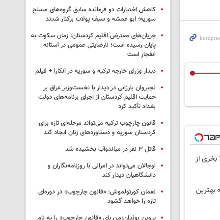
کاهش اختیارات دو فرمانده سابق گروه‌های مسلح
سوریه؛ ابو عمشه و سیف پولات برکنار شدند
جریان‌های معترض اقلیم کردستان: زمان سکوت به
پایان رسیده است؛ نارضایتی عمومی در آستانه
انفجار است
دیدار وزرای خارجه ترکیه و سوریه در آنکارا + فیلم
نچیروان بارزانی در دیدار با نخست‌وزیر عراق بر
حمایت اقلیم کردستان از اجرای برنامه‌های دولت
بغداد تأکید کرد
قانون چارچوب ترکیه می‌تواند مرحله‌ای تازه برای
کردستان سوریه و دستاوردهای زنان ایجاد کند
قاتل ٣ نفر در میاندوآب بخشیده شد
 بخری از
اوجالان می‌تواند در امرالی با روزنامه‌نگاران و
دانشگاهیان دیدار کند
به بهترین
نعمان کورتولموش: «قانون چارچوب» درِ دوره‌ای
تازه را خواهد گشود
پروین بولدان:من پای «قانون چارچوب» را به نام