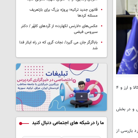
قانون جدید ترکیه؛ پروژه بزرگ‌ برای بازتعریف
مسئله کردها
عکس‌های «لارنس لکهارت» از کُردهای کلهُر / دکتر
سیروس فیضی
باباگرگر جان می گیرد/ نجات گری که در راه ایثار فدا
شد
حسین رحیمیان در گفت وگو با خبرنگار کرد پرس، گفت: در فروردین ماه امسال، در مجموع ۵۸۸ پرونده در حوزه کالا و خدمات، ۱۶۵ پرونده قاچاق کالا و ارز و ۴
 خدمات به ۲۴ میلیارد ریال، حوزه بهداشت و درمان به ۱۰۰ میلیون ریال و در بخش
ما را در شبکه های اجتماعی دنبال کنید
اظهار کرد: در راستای تشدید نظارت بر بازار، ۱۶۵ اکیپ مشترک بازرسی تشکیل و در مجموع یک هزار و ۱۶۲ مورد بازرسی از