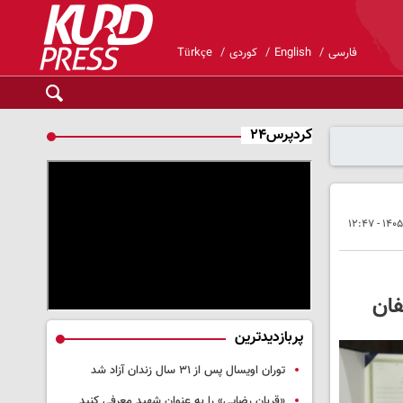
فارسی
English
کوردی
Türkçe
کردپرس۲۴
پربازدیدترین
توران اویسال پس از ۳۱ سال زندان آزاد شد
«قربان رضایی» را به عنوان شهید معرفی کنید