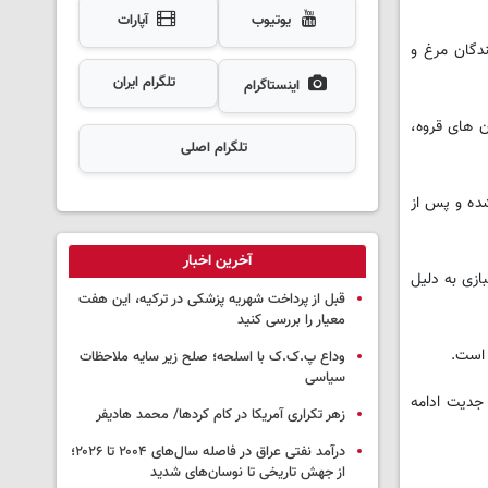
یوتیوب
آپارات
ندگان مرغ و
تلگرام ایران
اینستاگرام
۲۱ مورد بوده و پس از آن شهرستان های قروه،
تلگرام اصلی
ارش های تخلف از سوی اداره کل صمت با ۲۳۷ مورد دریافت شده و پس از
آخرین اخبار
 این مدت، ۱۲ واحد صنفی شامل ۷ واحد آهن فروشی، ۲ واحد خواربارفروشی و ۳ واحد خبازی به دلیل
قبل از پرداخت شهریه پزشکی در ترکیه، این هفت
معیار را بررسی کنید
وداع پ.ک.ک با اسلحه؛ صلح زیر سایه ملاحظات
سیاسی
 جدیت ادامه
زهر تکراری آمریکا در کام کردها/ محمد هادیفر
درآمد نفتی عراق در فاصله سال‌های ۲۰۰۴ تا ۲۰۲۶؛
از جهش تاریخی تا نوسان‌های شدید