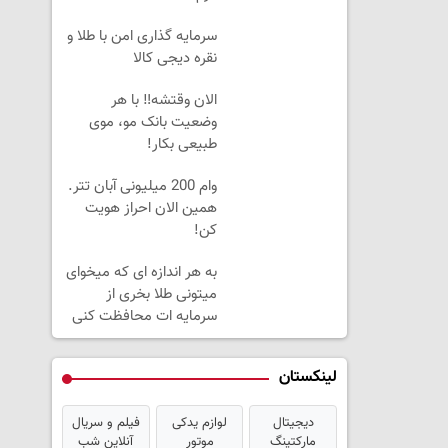
سرمایه گذاری امن با طلا و
نقره دیجی کالا
الان وقتشه‼️ با هر
وضعیت بانک مو، موی
طبیعی بکار!
وام 200 میلیونی آبان تتر.
همین الان احراز هویت
کن!
به هر اندازه ای که میخوای
میتونی طلا بخری از
سرمایه ات محافظت کنی
لینکستان
دیجیتال
لوازم یدکی
فیلم و سریال
مارکتینگ
موتور
آنلاین شب