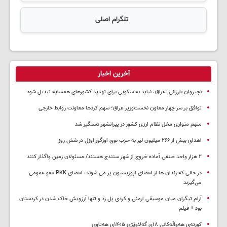
تلگرام اصلی
آخرین اخبار
نچیروان بارزانی: عراق، نباید به سکویی برای تهدید کشورهای همسایه تبدیل شود
توافق بر سر چهار معاون نخست‌وزیر عراق؛ سهم کردها معاونت روابط خارجی
متهم متواری مخل نظام ارزی کشور در پیرانشهر دستگیر شد
اهدای بیش از ۲۶۶ میلیون لیر به حزب نوی اوزگور اوزل در شش روز
۲ هزار واحد صنفی آماده خروج از شهر سنندج هستند/ مسئولان زمین واگذار کنند
در حالی که زندان ها از اعضای اپوزیسیون پر می شوند، اعضای PKK عفو عمومی
می‌گیرند
آرام تیگران میان موسیقی ارمنی و کردی پل زد و تنها آرزویش خاک شدن در کردستان
بود + فیلم
کورتەی هەواڵەکانی ۱۸ی گەلاوێژی ۱۴۰۵ی هەتاوی