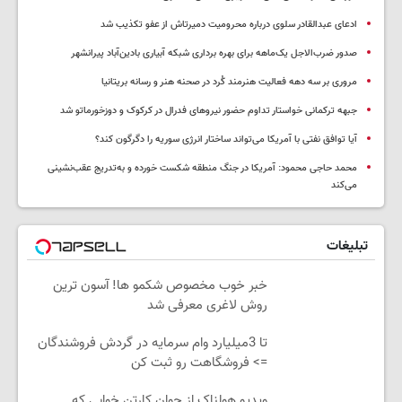
ادعای عبدالقادر سلوی درباره محرومیت دمیرتاش از عفو تکذیب شد
صدور ضرب‌الاجل یک‌ماهه برای بهره برداری شبکه آبیاری بادین‌آباد پیرانشهر
مروری بر سه دهه فعالیت هنرمند کُرد در صحنه هنر و رسانه بریتانیا
جبهه ترکمانی خواستار تداوم حضور نیروهای فدرال در کرکوک و دوزخورماتو شد
آیا توافق نفتی با آمریکا می‌تواند ساختار انرژی سوریه را دگرگون کند؟
محمد حاجی محمود: آمریکا در جنگ منطقه شکست خورده و به‌تدریج عقب‌نشینی
می‌کند
تبلیغات
خبر خوب مخصوص شکمو ها! آسون ترین
روش لاغری معرفی شد
تا 3میلیارد وام سرمایه در گردش فروشندگان
=> فروشگاهت رو ثبت کن
ویدیو هولناک از جوان کارتن خوابی که