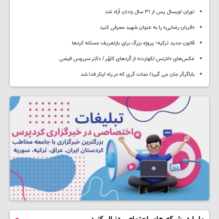
توران اویسال پس از ۳۱ سال زندان آزاد شد
«قربان رضایی» را به عنوان شهید معرفی کنید
قانون جدید ترکیه؛ پروژه بزرگ‌ برای بازتعریف مسئله کردها
عکس‌های «لارنس لکهارت» از کُردهای کلهُر / دکتر سیروس فیضی
باباگرگر جان می گیرد/ نجات گری که در راه ایثار فدا شد