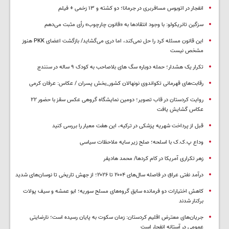
انفجار در اتوبوس مسافربری در جرمانا؛ دو کشته و ۱۳ زخمی + فیلم
سزگین تانریکولو: با وجود انتقادها به «قانون چارچوب» رأی مثبت می‌دهم
این قانون مسئله کرد را حل نمی‌کند، اما دری می‌گشاید/ بازگشت اعضای PKK هنوز
مشخص نیست
تکرار یک هشدار؛ حمله دوباره سگ های بلاصاحب به کودک ۹ ساله در سنندج
رقابت‌های قهرمانی تکواندوی نونهالان کشور_بخش پسران / عکاس: عرفان کرمی
روایت کردستان در قاب تصویر؛ دومین نمایشگاه گروهی عکس سقز با حضور ۲۲
عکاس گشایش یافت
قبل از پرداخت شهریه پزشکی در ترکیه، این هفت معیار را بررسی کنید
وداع پ.ک.ک با اسلحه؛ صلح زیر سایه ملاحظات سیاسی
زهر تکراری آمریکا در کام کردها/ محمد هادیفر
درآمد نفتی عراق در فاصله سال‌های ۲۰۰۴ تا ۲۰۲۶؛ از جهش تاریخی تا نوسان‌های شدید
کاهش اختیارات دو فرمانده سابق گروه‌های مسلح سوریه؛ ابو عمشه و سیف پولات
برکنار شدند
جریان‌های معترض اقلیم کردستان: زمان سکوت به پایان رسیده است؛ نارضایتی
عمومی در آستانه انفجار است