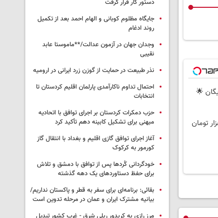
دستور کار قرار گرفت
جایگاه مظلوم کوبانی و الهام احمد بعد از تکمیل
روند ادغام
وجدان جهان در آزمون عدالت/**ماموستا عابد
نقیبی
نذر طبیعت در حمایت از گوزن زرد ایرانی در ارومیه
احتمال تداوم ناکارآمدی پارلمان اقلیم کردستان تا
ارت رایگان 🌟
انتخابات
حزب دمکرات کردستان بر اجرای توافق با اتحادیه
میهنی برای تشکیل کابینه دهم تأکید کرد
آغاز اجرای توافق گازی اقلیم و بغداد با انتقال گاز
کورمور به کرکوک
خودگردانی کُردها پس از توافق با دمشق و تلاش
برای حفظ دستاوردهای یک دهه گذشته
بقائی: برنامه‌ای برای سفر به قطر و پاکستان نداریم/
بیانیه مشترک ایران و عمان در مرحله تدوین است
مرز رازی به کریدور ریلی شرق - غرب کشور تبدیل