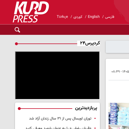
فارسی
English
کوردی
Türkçe
کردپرس۲۴
پربازدیدترین
توران اویسال پس از ۳۱ سال زندان آزاد شد
«قربان رضایی» را به عنوان شهید معرفی کنید