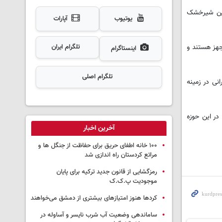
نین شیرخشک
یوتیوب
آپارات
تور و موتور برق مجهز هستند و
تلگرام ایران
اینستاگرام
تلگرام اصلی
نی در زمینه
در این حوزه
آخرین اخبار
۱۰۰ خانه اطفای حریق برای حفاظت از جنگل ها و
مراتع کردستان راه اندازی شد
رمزگشایی از قانون جدید ترکیه برای پایان
موجودیت پ.ک.ک
کردها هنوز امتیازهای بیشتری از دمشق می‌خواهند
ساماندهی وضعیت آب شرب نایسر و آساوله در