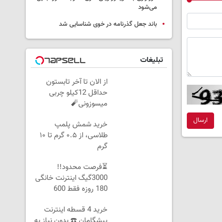
می‌شود
باند جعل گذرنامه در خوی شناسایی شد
تبلیغات
از الان تا آخر تابستون
حداقل 12کیلو چربی
میسوزونی🧨
ارسال
خرید شمش پلمپ
طلاسی، از ۰.۵ گرم تا ۱۰
گرم
⏳فرصت محدود!!
3000گیگ اینترنت خانگی
180 روزه فقط 600
هزارتومان!!
خرید 4 قسطه اینترنت
پیشگامان ☎️ بدون نیاز به