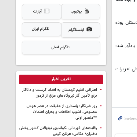
یوتیوب
آپارات
 کردستان بوده
تلگرام ایران
اینستاگرام
د و کم فروشی با ۵۰۴ مورد عنوان کرد و یادآور شد:
تلگرام اصلی
ی تعزیرات
آخرین اخبار
اعتراض اقلیم کردستان به اقدام کرسنت و داناگاز
برای تأمین گاز نیروگاه‌های عراق از کرمور
روز خبرنگار؛ پاسداری از حقیقت در عصر هوش
مصنوعی، آشوب اطلاعات و بحران اعتماد/
**منصور اولی
رقابت‌های قهرمانی تکواندوی نونهالان کشور_بخش
دختران/ عکاس: عرفان کرمی