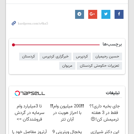
برچسب‌ها
حسین رحیمیان
کردپرس
خبرگزاری کردپرس
کردستان
تعزیرات حکومتی کردستان
مریوان
تبلیغات
جای بخیه داری؟؟
❗❗200 میلیون وام❗❗
تا 3میلیارد وام
فقط در 3 هفته
با احراز هویت در
سرمایه در گردش
ترمیمش کن!😍
آبان تتر
فروشندگان =>
فروشگاهت رو ثبت
این دکتر شیرازی
یخچال ویترینی 9
آرتروز مفاصل خود را
کن