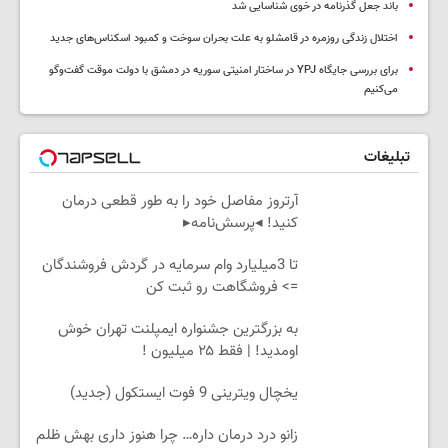
باند جعل گذرنامه در خوی شناسایی شد
اختلال زندگی روزمره در قامشلو به علت بحران سوخت و کمبود اسکناس‌های جدید
برای بررسی جایگاه YPJ در ساختار امنیتی سوریه در دمشق با دولت موقت گفت‌وگو
می‌کنیم
تبلیغات
آرتروز مفاصل خود را به طور قطعی درمان
کنید! ◂پرسش‌نامه▸
تا 3میلیارد وام سرمایه در گردش فروشندگان
=> فروشگاهت رو ثبت کن
به بزرگترین جشنواره ایمپلنت تهران خوش
اومدید! | فقط ۲۵ میلیون !
یخچال ویترینی 9 فوت ایستکول (جدید)
زانو درد درمان داره… چرا هنوز داری بهش ظلم