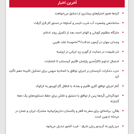
آخرین اخبار
کردها هنوز امتیازهای بیشتری از دمشق می‌خواهند
ساماندهی وضعیت آب شرب نایسر و آساوله در دستور کار قرار گرفت
جایگاه مظلوم کوبانی و الهام احمد بعد از تکمیل روند ادغام
وجدان جهان در آزمون عدالت/**ماموستا عابد نقیبی
نذر طبیعت در حمایت از گوزن زرد ایرانی در ارومیه
احتمال تداوم ناکارآمدی پارلمان اقلیم کردستان تا انتخابات
حزب دمکرات کردستان بر اجرای توافق با اتحادیه میهنی برای تشکیل کابینه دهم تأکید
کرد
آغاز اجرای توافق گازی اقلیم و بغداد با انتقال گاز کورمور به کرکوک
خودگردانی کُردها پس از توافق با دمشق و تلاش برای حفظ دستاوردهای یک دهه
گذشته
بقائی: برنامه‌ای برای سفر به قطر و پاکستان نداریم/بیانیه مشترک ایران و عمان در
مرحله تدوین است
مرز رازی به کریدور ریلی شرق - غرب کشور تبدیل می‌شود