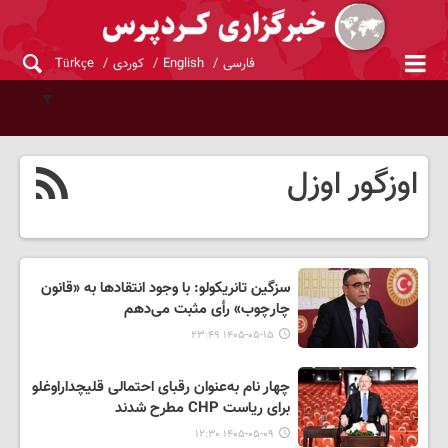
فارسی
English
کوردی
Türkçe
اوزگور اوزل
سزگین تانریکولو: با وجود انتقادها به «قانون
چارچوب» رأی مثبت می‌دهم
۱۴۰۵-۰۵-۱۵ ۲۳:۴۹
چهار نام به‌عنوان رقبای احتمالی قلیچداراوغلو
برای ریاست CHP مطرح شدند
۱۴۰۵-۰۵-۰۹ ۱۲:۳۰