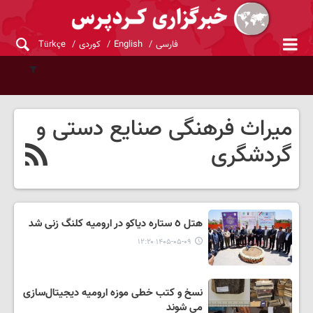
فارسی
English
کوردی
Türkçe
میراث فرهنگی صنایع دستی و
گردشگری
هتل ٥ ستاره دیاکو در ارومیه کلنگ زنی شد
۱۴۰۵-۰۵-۰۹ ۱۲:۲۰
نسخ و کتب خطی موزه ارومیه دیجیتال‌سازی
می شوند