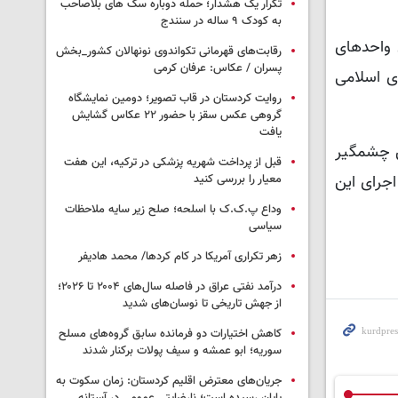
تکرار یک هشدار؛ حمله دوباره سگ های بلاصاحب
به کودک ۹ ساله در سنندج
 واحدهای
رقابت‌های قهرمانی تکواندوی نونهالان کشور_بخش
پسران / عکاس: عرفان کرمی
ی اسلامی
روایت کردستان در قاب تصویر؛ دومین نمایشگاه
گروهی عکس سقز با حضور ۲۲ عکاس گشایش
یافت
ش چشمگیر
قبل از پرداخت شهریه پزشکی در ترکیه، این هفت
اجرای این
معیار را بررسی کنید
وداع پ.ک.ک با اسلحه؛ صلح زیر سایه ملاحظات
سیاسی
زهر تکراری آمریکا در کام کردها/ محمد هادیفر
درآمد نفتی عراق در فاصله سال‌های ۲۰۰۴ تا ۲۰۲۶؛
از جهش تاریخی تا نوسان‌های شدید
کاهش اختیارات دو فرمانده سابق گروه‌های مسلح
سوریه؛ ابو عمشه و سیف پولات برکنار شدند
جریان‌های معترض اقلیم کردستان: زمان سکوت به