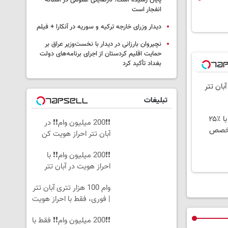
پایان رسیده است؛ نارضایتی عمومی در آستانه
انفجار است
دیدار وزرای خارجه ترکیه و سوریه در آنکارا + فیلم
نچیروان بارزانی در دیدار با نخست‌وزیر عراق بر
حمایت اقلیم کردستان از اجرای برنامه‌های دولت
بغداد تأکید کرد
تبلیغات
ایمپلنت اقساطی بدون چک و سفته با ٪۲۵
❗❗200 میلیون وام❗❗ در
تخصص
آبان تتر احراز هویت کن
❗❗200 میلیون وام❗❗ با
احراز هویت در آبان تتر
وام 100 هزار تتری آبان تتر
| فوری، فقط با احراز هویت
❗❗200 میلیون وام❗❗ فقط با