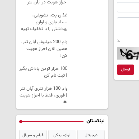
احراز هویت در آبان تتر
غذای پت، تشویقی،
اسباب‌بازی و لوازم
بهداشتی را با تخفیف تهیه
کنید
وام 200 میلیونی آبان تتر.
همین الان احراز هویت
کن!
100 هزار تومن پاداش بگیر
ارسال
| ثبت نام کن
وام 100 هزار تتری آبان تتر
| فوری، فقط با احراز هویت
🔥
لینکستان
دیجیتال
لوازم یدکی
فیلم و سریال