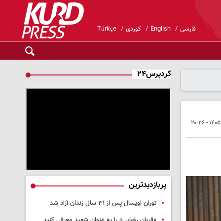
فارسی
English
کوردی
Türkçe
کردپرس۲۴
پربازدیدترین
توران اویسال پس از ۳۱ سال زندان آزاد شد
«قربان رضایی» را به عنوان شهید معرفی کنید