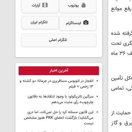
یوتیوب
آپارات
فع موانع
تلگرام ایران
اینستاگرام
رفته شده
تلگرام اصلی
شگری تحت
پوشش اداره‌کل میراث‌فرهنگی تقسیط و امهال شود و با این مصوبه این واحدها امکان پرداخت بدهی‌های خود را تا سقف ۳۶ ماه
آخرین اخبار
‌کل تأمین
انفجار در اتوبوس مسافربری در جرمانا؛ دو کشته و
۱۳ زخمی + فیلم
ی، تمامی
سزگین تانریکولو: با وجود انتقادها به «قانون
چارچوب» رأی مثبت می‌دهم
حمایت از
این قانون مسئله کرد را حل نمی‌کند، اما دری
می‌گشاید/ بازگشت اعضای PKK هنوز مشخص
۱) ۵۰ درصد هزینه‌های آب، برق و گاز
نیست