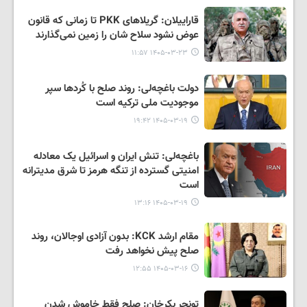
قاراییلان: گریلاهای PKK تا زمانی که قانون
عوض نشود سلاح شان را زمین نمی‌گذارند
۱۴۰۵-۰۳-۲۳ ۱۱:۵۷
دولت باغچه‌لی: روند صلح با کُردها سپر
موجودیت ملی ترکیه است
۱۴۰۵-۰۳-۱۹ ۱۹:۴۲
باغچه‌لی: تنش ایران و اسرائیل یک معادله
امنیتی گسترده از تنگه هرمز تا شرق مدیترانه
است
۱۴۰۵-۰۳-۱۹ ۱۳:۱۶
مقام ارشد KCK: بدون آزادی اوجالان، روند
صلح پیش نخواهد رفت
۱۴۰۵-۰۳-۱۶ ۱۲:۵۵
تونجر بکرخان: صلح فقط خاموش شدن