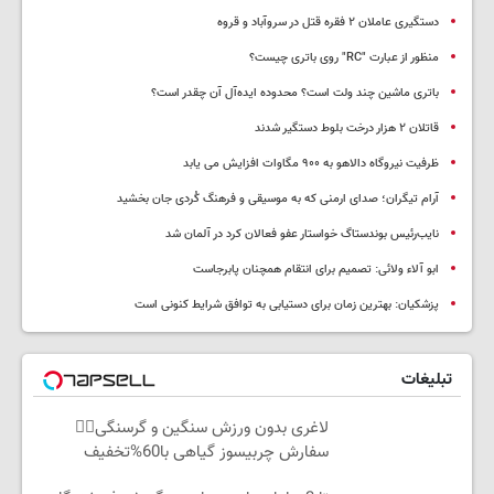
دستگیری عاملان ۲ فقره قتل در سروآباد و قروه
منظور از عبارت "RC" روی باتری چیست؟
باتری ماشین چند ولت است؟ محدوده ایده‌آل آن چقدر است؟
قاتلان ۲ هزار درخت بلوط دستگیر شدند
ظرفیت نیروگاه دالاهو به ۹۰۰ مگاوات افزایش می یابد
آرام تیگران؛ صدای ارمنی که به موسیقی و فرهنگ کُردی جان بخشید
نایب‌رئیس بوندستاگ خواستار عفو فعالان کرد در آلمان شد
ابو آلاء ولائی: تصمیم برای انتقام همچنان پابرجاست
پزشکیان‌: بهترین زمان برای دستیابی به توافق شرایط کنونی است
تبلیغات
لاغری بدون ورزش سنگین و گرسنگی👈🏻
سفارش چربیسوز گیاهی با60%تخفیف