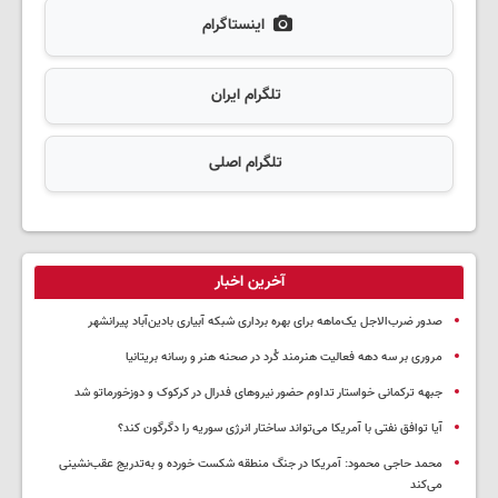
اینستاگرام
تلگرام ایران
تلگرام اصلی
آخرین اخبار
صدور ضرب‌الاجل یک‌ماهه برای بهره برداری شبکه آبیاری بادین‌آباد پیرانشهر
مروری بر سه دهه فعالیت هنرمند کُرد در صحنه هنر و رسانه بریتانیا
جبهه ترکمانی خواستار تداوم حضور نیروهای فدرال در کرکوک و دوزخورماتو شد
آیا توافق نفتی با آمریکا می‌تواند ساختار انرژی سوریه را دگرگون کند؟
محمد حاجی محمود: آمریکا در جنگ منطقه شکست خورده و به‌تدریج عقب‌نشینی
می‌کند