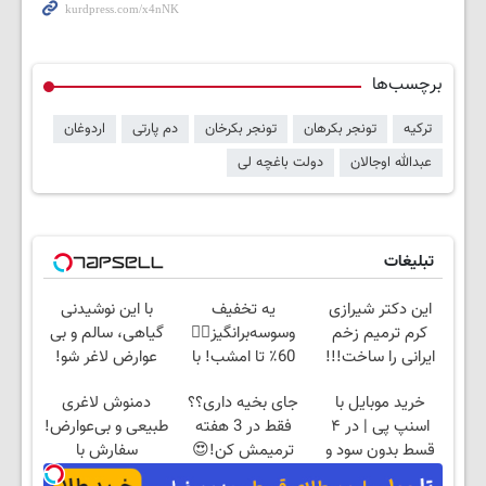
برچسب‌ها
ترکیه
تونجر بکرهان
تونجر بکرخان
دم پارتی
اردوغان
عبدالله اوجالان
دولت باغچه لی
تبلیغات
این دکتر شیرازی
یه تخفیف
با این نوشیدنی
کرم ترمیم زخم
وسوسه‌برانگیز👈🏻
گیاهی، سالم و بی
ایرانی را ساخت!!!
60٪ تا امشب! با
عوارض لاغر شو!
چربیسوز گیاهی
تخفیف ویژه تا
خرید موبایل با
جای بخیه داری؟؟
دمنوش لاغری
آسون لاغر شو
امشب
اسنپ پی | در ۴
فقط در 3 هفته
طبیعی و بی‌عوارض!
قسط بدون سود و
ترمیمش کن!😍
سفارش با
کارمزد!
50%تخفیف تا