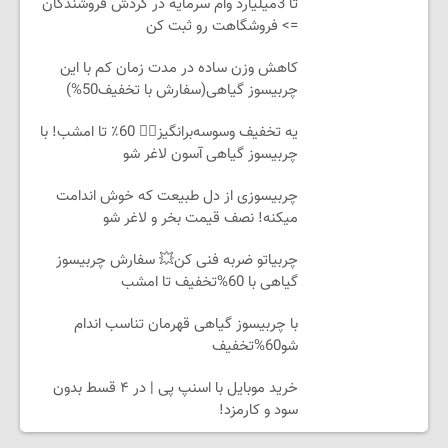
تا 3میلیارد وام سرمایه در گردش فروشندگان
=> فروشگاهت رو ثبت کن
کاهش وزن ساده در مدت زمان کم با این
چربیسوز گیاهی(سفارش با تخفیف50%)
یه تخفیف وسوسه‌برانگیز👈🏻 60٪ تا امشب! با
چربیسوز گیاهی آسون لاغر شو
چربیسوزی از دل طبیعت که خوش اندامت
میکنه! نصف قیمت بخر و لاغر شو
چربیاتو ضربه فنی کن💥 سفارش چربیسوز
گیاهی با 60%تخفیف تا امشب
با چربیسوز گیاهی قهرمان تناسب اندام
شو60%تخفیف
خرید موبایل با اسنپ پی | در ۴ قسط بدون
سود و کارمزد!