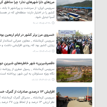
مرزهای دارا شهرهای ندار؛ چرا مناطق کرد
عصر هوش مصنوعی، آشوب
اطلاعات و بحران اعتماد/ **منصور
سرویس ایران- از سردشت و پیرانشهر تا بانه، 
اولی
کشور را در اختیار دارند؛ منطقه‌ای که در همسا
آسیا تبدیل شود.
۱۴۰۵-۰۲-۲۰ ۲۰:۰۱
خسروی مرز برتر کشور در ایام اربعین بود
سرویس کرمانشاه _ معاون عمرانی استاندار کر
زیارتی کشور بود که روندی افزایشی داشت و طبق آمارهای رسمی شاهد
۱۴۰۴-۰۹-۰۶ ۰۹:۰۰
«قصرشیرین» شهر خاطره‌های‌ شیرینِ‌ دو
سرویس کرمانشاه _ رسول صفری از روزنامه نگ
نگاه ویژه مسئولان به این شهر، پرداخته است ک
۱۴۰۴-۰۷-۰۸ ۰۸:۱۸
افزایش ۱۳ درصدی صادرات از گمرک خسروی
نظر ارزش ۱۳ درصد و از لحاظ وزن ۲۷ درصد رشد داشته است.