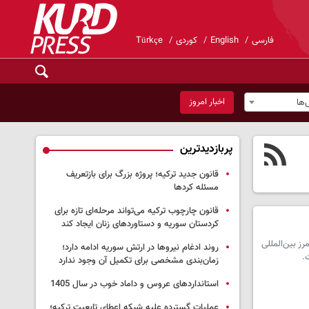
فارسی
English
کوردی
Türkçe
اخبار امروز
ها
پربازدیدترین
قانون جدید ترکیه؛ پروژه بزرگ‌ برای بازتعریف
مسئله کردها
قانون چارچوب ترکیه می‌تواند مرحله‌ای تازه برای
کردستان سوریه و دستاوردهای زنان ایجاد کند
اربعین استان از ثبت ۶۹ هزار تردد زائران از مرز بین‌المللی
روند ادغام نیروها در ارتش سوریه ادامه دارد؛
زمان‌بندی مشخصی برای تکمیل آن وجود ندارد
استانداردهای عروس و داماد خوب در سال 1405
عملیات گسترده علیه شبکه اعطای تابعیت ترکیه؛