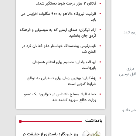
قاتلان ۲ هزار درخت بلوط دستگیر شدند
ظرفیت نیروگاه دالاهو به ۹۰۰ مگاوات افزایش می
یابد
آرام تیگران؛ صدای ارمنی که به موسیقی و فرهنگ
 ۱۷۵ نفر از پایانه مرزی خسروی تردد
کُردی جان بخشید
نایب‌رئیس بوندستاگ خواستار عفو فعالان کرد در
آلمان شد
ابو آلاء ولائی: تصمیم برای انتقام همچنان
پابرجاست
 مرزی
ابل توجهی
پزشکیان‌: بهترین زمان برای دستیابی به توافق
شرایط کنونی است
حمله افراد مسلح ناشناس در دیرالزور؛ یک عضو
وزارت دفاع سوریه کشته شد
این ماه خبر داد و
یادداشت
و ساز در باغ
روز خبرنگار؛ پاسداری از حقیقت در