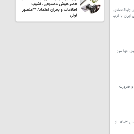
 مهاباد؛ تجاری
عصر هوش مصنوعی، آشوب
ضای سبز
اطلاعات و بحران اعتماد/ **منصور
ی ژئواقتصادی
)
اولی
 ایران با غرب
ی تنها مرز
 و ضرورت
سرویس کرمانشاه _ مدیرکل گمرک کرمانشاه گفت : آمارهای ثبت شده نشان می‌دهد صادرات از گمرک خسروی نسبت به مدت مشابه سال ۱۴۰۳، از