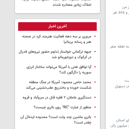
املاک زیادی مصادره شدند
ین ستاد اربعین استان از ثبت ۱۰۶ هزار و ۲۲۴ تردد از مرز
بین‌المللی خسروی در روز نهم مردادماه خبر داد و گفت: مجموع تردد زائران از ابتدای عملیات اربعین تا ساعت ۲۴ نهم مرداد به ۶۲۲ هزار و ۵۶۵ نفر
آخرین اخبار
مروری بر سه دهه فعالیت هنرمند کرد در صحنه
هنر و رسانه بریتانیا
به نقطه صفر
جبهه ترکمانی خواستار تداوم حضور نیروهای فدرال
در کرکوک و دوزخورماتو شد
آیا توافق نفتی با آمریکا می‌تواند ساختار انرژی
سوریه را دگرگون کند؟
نقل گفت:
محمد حاجی محمود: آمریکا در جنگ منطقه
ن طرح نقش مهمی در تسهیل
شکست خورده و به‌تدریج عقب‌نشینی می‌کند
دستگیری عاملان ۲ فقره قتل در سروآباد و قروه
منظور از عبارت "RC" روی باتری چیست؟
باتری ماشین چند ولت است؟ محدوده ایده‌آل آن
ای استان
چقدر است؟
 دو میلیون زائر،