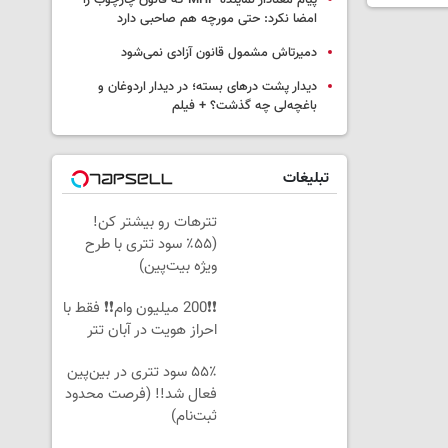
پیام معنادار نماینده MHP که قانون چارچوب را
امضا نکرد: حتی مورچه هم صاحبی دارد
دمیرتاش مشمول قانون آزادی نمی‌شود
دیدار پشت درهای بسته؛ در دیدار اردوغان و
باغچه‌لی چه گذشت؟ + فیلم
تبلیغات
تترهات رو بیشتر کن!
(۵۵٪ سود تتری با طرح
ویژه بیت‌پین)
❗❗200 میلیون وام❗❗ فقط با
احراز هویت در آبان تتر
۵۵٪ سود تتری در بین‌پین
فعال شد!! (فرصت محدود
ثبت‌نام)