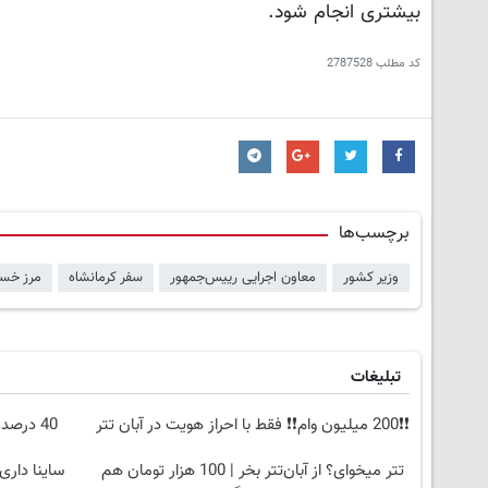
بیشتری انجام شود.
کد مطلب
2787528
برچسب‌ها
وزیر کشور
معاون اجرایی رییس‌جمهور
سفر کرمانشاه
مرز خس
تبلیغات
❗❗200 میلیون وام❗❗ فقط با احراز هویت در آبان تتر
40 درصد سود سالانه❗ از تورم جا نمونی😲
تتر میخوای؟ از آبان‌تتر بخر | 100 هزار تومان هم
ساینا داری