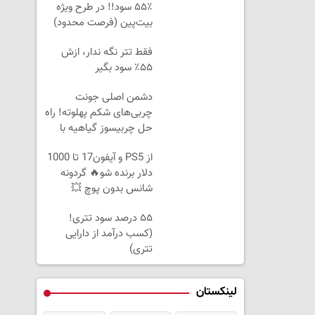
۵۵٪ سود!! در طرح ویژه
بیت‌پین (فرصت محدود)
فقط تتر نگه ندار، ازش
۵۵٪ سود بگیر
دشمن اصلی جونت
چربی‌های شکم پهلوته! راه
حل چربیسوز گیاهیه با
50% تخفیف
از PS5 و آیفون17 تا 1000
دلار برنده شو🔥 گردونه
شانس بدون پوچ 💥
۵۵ درصد سود تتری!
(کسب درآمد از دارایی
تتری)
لینکستان