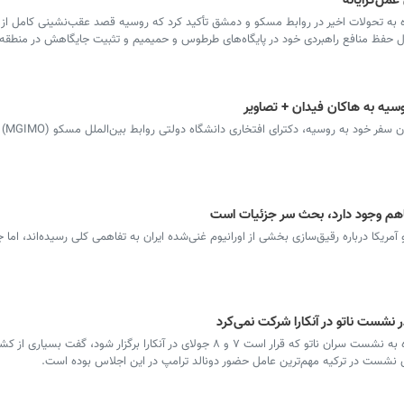
عمل‌گرایانه
 به تحولات اخیر در روابط مسکو و دمشق تأکید کرد که روسیه قصد عقب‌نشینی کامل از س
 دنبال حفظ منافع راهبردی خود در پایگاه‌های طرطوس و حمیمیم و تثبیت جایگاهش در منطق
وسیه به هاکان فیدان + تصاویر
سرویس ترکیه - و
تفاهم وجود دارد، بحث سر جزئیات است
آمریکا درباره رقیق‌سازی بخشی از اورانیوم غنی‌شده ایران به تفاهمی کلی رسیده‌اند، اما 
ر نشست ناتو در آنکارا شرکت نمی‌کرد
سرویس ترکیه - وزیر امور خارجه ترکیه با اشاره به نشست سران ناتو که قرار است ۷ و ۸ جولای در آنکارا برگزار شود
ی نشست در ترکیه مهم‌ترین عامل حضور دونالد ترامپ در این اجلاس بوده است.