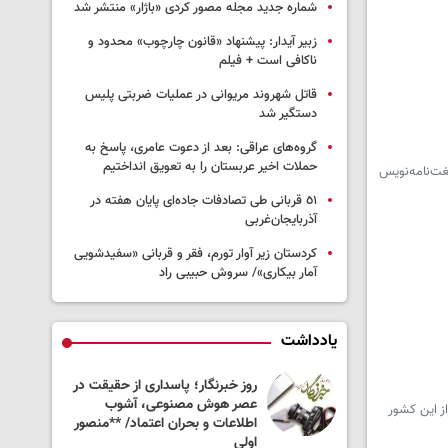
شماره جدید مجله مصور کردی «باژار» منتشر شد
زبیر آیدار: پیشنهاد «قانون چارچوب» محدود و
ناکافی است + فیلم
قاتل شهروند مریوانی در عملیات ضربتی پلیس
دستگیر شد
گروه‌های عراقی: بعد از دعوت عامری، پاسخ به
حملات اخیر عربستان را به تعویق انداختیم
ت‌نامه‌نویس
٥١ قربانی طی تصادفات جاده‌ای پایان هفته در
آذربایجان‌غربی
کردستان زیر آوار تورم، فقر و قربانی «سفیدشویی
آمار بیکاری»/ سروش حبیبی راد
یادداشت
روز خبرنگار؛ پاسداری از حقیقت در
نام مادر؛ حقیقتی که نباید
عصر هوش مصنوعی، آشوب
بماند/شفیع بهرامیان
ز این کشور
اطلاعات و بحران اعتماد/ **منصور
اولی