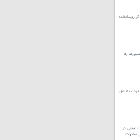
ر رویدادنامه
وریه، به
سرویس ترکیه - هاکان فیدان، وزیر خارجه ترکیه، اعلام کرد سوریه در حال خروج تدریجی از بحران‌های سال‌های گذشته است و تاکنون حدود ۵۰۰ هزار
ریم‌های غرب، نقطه عطفی در
ل صادرات