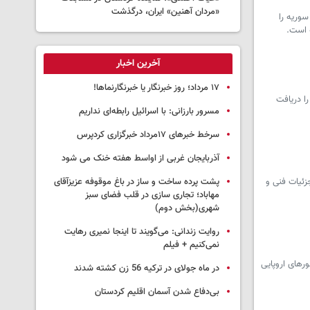
«مردان آهنین» ایران، درگذشت
وریه را
ه است.
آخرین اخبار
١٧ مرداد؛ روز خبرنگار یا خبرنگارنماها!
زیر امور خارجه ترکیه در جریان سفر خود به روسیه، دکترای افتخاری دانشگاه دولتی روابط بین‌الملل مسکو (MGIMO) را دریافت
مسرور بارزانی: با اسرائیل رابطه‌ای نداریم
سرخط خبرهای ۱۷مرداد خبرگزاری کردپرس
آذربایجان غربی از اواسط هفته خنک می شود
جزئیات فنی و
پشت پرده ساخت و ساز در باغ موقوفه عزیزآقای
مهاباد؛ تجاری سازی در قلب فضای سبز
شهری(بخش دوم)
روایت زندانی: می‌گویند تا اینجا نمیری رهایت
نمی‌کنیم + فیلم
، گفت بسیاری از کشورهای اروپایی
در ماه جولای در ترکیه 56 زن کشته شدند
بی‌دفاع شدن آسمان اقلیم کردستان