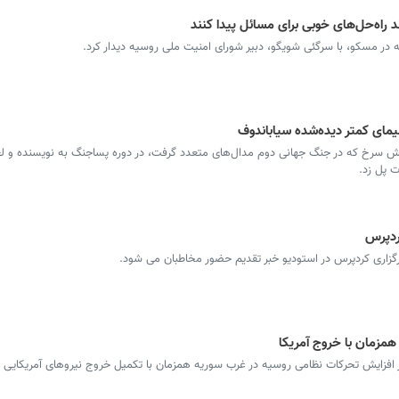
 راه‌حل‌های خوبی برای مسائل پیدا کنند
 در مسکو، با سرگئی شویگو، دبیر شورای امنیت ملی روسیه دیدار کرد.
یمای کمتر دیده‌شده سیاباندوف
ش سرخ که در جنگ جهانی دوم مدال‌های متعدد گرفت، در دوره پساجنگ به نویسنده و لغ
 پل زد.
مزمان با خروج آمریکا
قتی که نباید پنهان
پشت پرده ساخت و ساز در باغ
هرامیان
موقوفه عزیزآقای مهاباد؛ تجاری
 افزایش تحرکات نظامی روسیه در غرب سوریه همزمان با تکمیل خروج نیروهای آمریکایی ا
سازی در قلب فضای سبز
شهری(بخش دوم)