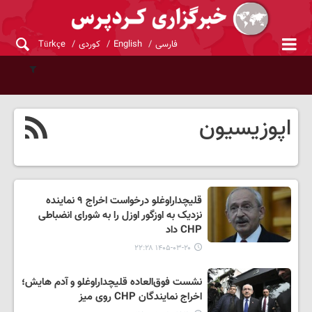
فارسی
English
کوردی
Türkçe
اپوزیسیون
قلیچداراوغلو درخواست اخراج ۹ نماینده
نزدیک به اوزگور اوزل را به شورای انضباطی
CHP داد
۱۴۰۵-۰۳-۲۰ ۲۲:۲۸
نشست فوق‌العاده قلیچداراوغلو و آدم هایش؛
اخراج نمایندگان CHP روی میز