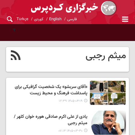
فارسی
English
کوردی
Türkçe
میثم رجبی
«آقای سربشو» یک شخصیت گرافیکی برای
پاسداشت فرهنگ‌ و محیط زیست
۱۴۰۵-۰۴-۱۹ ۱۲:۳۹
یادی از علی اکرم صادقی هوره خوان کلهر /
میثم رجبی
۱۴۰۵-۰۳-۳۰ ۰۷:۱۴