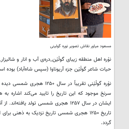
مسعود میاور نقاش تصویر نوره گولینی
نوْره اهل منطقه زیبای گولْیْن_دره‌ی آب و انار و شالی
حیات شاعر گولْیْن جزء آریوناوا (سپس شاه‌آباد) بوده ا
نوْره گولْیْنی تقریباً در س
سرنخ موجود که این تاریخ را تایید می‌کند اشاره به ه
تاریخ ۱۲۵۰ هجری شمسی تاریخ نزدیک به ذهنی بر
گردد.