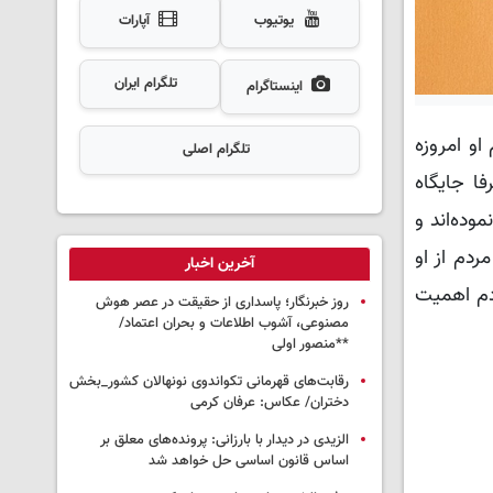
یوتیوب
آپارات
تلگرام ایران
اینستاگرام
او امروزه
تلگرام اصلی
ا جایگاه
وده‌اند و
ردم از او
آخرین اخبار
ردم اهمیت
روز خبرنگار؛ پاسداری از حقیقت در عصر هوش
مصنوعی، آشوب اطلاعات و بحران اعتماد/
**منصور اولی
رقابت‌های قهرمانی تکواندوی نونهالان کشور_بخش
دختران/ عکاس: عرفان کرمی
الزیدی در دیدار با بارزانی: پرونده‌های معلق بر
اساس قانون اساسی حل خواهد شد