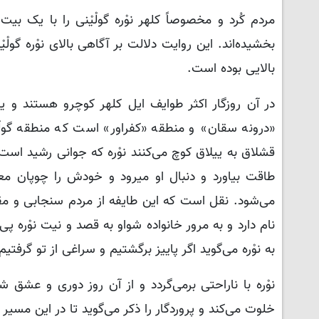
مردم کُرد و مخصوصاً کلهر نوْره گولْیْنی را با یک ب
بخشیده‌اند. این روایت دلالت بر آگاهی بالای نوْره گولْ
بالایی بوده است.
در آن روزگار اکثر طوایف ایل کلهر کوچرو هستند و یی
«درونه سقان» و منطقه «کفراور» است که منطقه گولْی
قشلاق به ییلاق کوچ می‌کنند نوْره که جوانی رشید است د
طاقت بیاورد و دنبال او میرود و خودش را چوپان معرفی
می‌شود. نقل است که این طایفه از مردم سنجابی و مق
نام دارد و به مرور خانواده شواو به قصد و نیت نوْره پی
به نوْره می‌گوید اگر پاییز برگشتیم و سراغی از تو گرف
نوْره با ناراحتی برمی‌گردد و از آن روز دوری و عشق ش
خلوت می‌کند و پروردگار را ذکر می‌گوید تا در این مسیر او