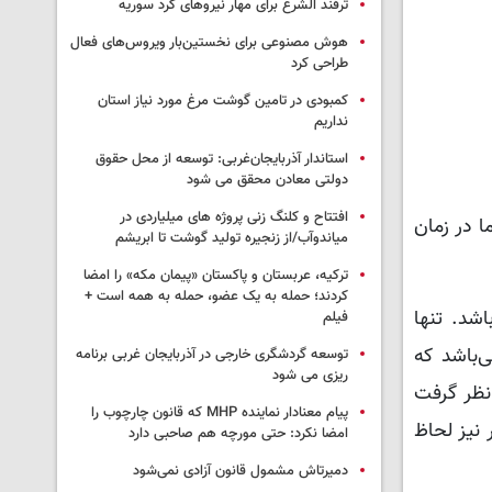
ترفند الشرع برای مهار نیروهای کرد سوریه
هوش مصنوعی برای نخستین‌بار ویروس‌های فعال
طراحی کرد
کمبودی در تامین گوشت مرغ مورد نیاز استان
نداریم
استاندار آذربایجان‌غربی: توسعه از محل حقوق
دولتی معادن محقق می شود
افتتاح و کلنگ زنی پروژه های میلیاردی در
ا در زمان
میاندوآب/از زنجیره تولید گوشت تا ابریشم
ترکیه، عربستان و پاکستان «پیمان مکه» را امضا
کردند؛ حمله به یک عضو، حمله به همه است +
‌باشد. تنها
فیلم
ی‌باشد که
توسعه گردشگری خارجی در آذربایجان غربی برنامه
ریزی می شود
می‌توان در نظر گرفت
پیام معنادار نماینده MHP که قانون چارچوب را
 نیز لحاظ
امضا نکرد: حتی مورچه هم صاحبی دارد
دمیرتاش مشمول قانون آزادی نمی‌شود