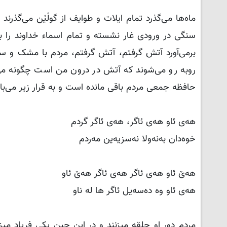
ماه‌ها می‌گذرد تمام ایلات و طوایف از گولْیْن می‌گذرن
سنگی در ورودی غار نشسته و تمام اسماء خداوند را ب
برمی‌آورد آتش گرفتم، آتش گرفتم، مردم با مشک و سط
روبه رو می‌شوند که آتش در درون من است چگونه می
حافظه جمعی مردم باقی مانده است و به قرار زیر می‌با
هەی ئاو هەی ئاگر، هەی ئاگر گردم
خوەدان بەنەولا نەسزیەین مەردم
هەێ ئاو هەی ئاگر هەی ئاگر هەێ ئاو
هەی ئاو وە دەسەیل ئاگر ها لە ناو
مردم دور او حلقه میزنند و در این حین یکی فریاد میزند 