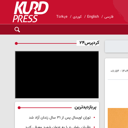
فارسی
English
کوردی
Türkçe
کردپرس۲۴
پربازدیدترین
توران اویسال پس از ۳۱ سال زندان آزاد شد
«قربان رضایی» را به عنوان شهید معرفی کنید