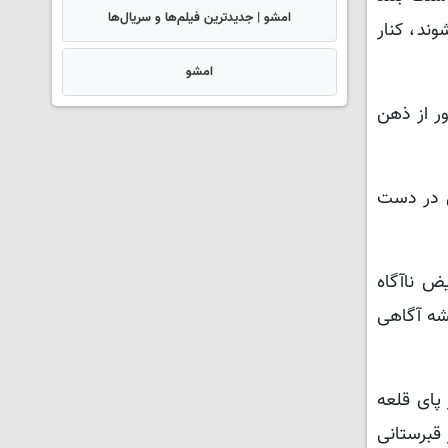
امشو | جدیدترین فیلم‌ها و سریال‌ها
ند، کنار
امشو
ور از ذهن
عی در دست
ض ناآگاه
یشه آگاهی
 پای قلعه
 قبرستانی