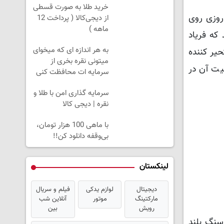
خرید طلا به صورت قسطی
 روزی روی
از دیجی‌کالا ( پرداخت 12
ماهه )
که فریاد
به هر اندازه ای که میخوای
یر کننده
میتونی نقره بخری از
یت آن در
سرمایه ات محافظت کنی
سرمایه گذاری امن با طلا و
نقره | دیجی کالا
با ماهی 100 هزار تومان،
بی‌وقفه دانلود کن!!
لینکستان
دیجیتال
لوازم یدکی
فیلم و سریال
مارکتینگ
موتور
آنلاین شب
رویش
بین
 سنگ بلند