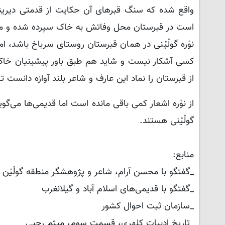
واقع شده که سنگ قبرهای آن حکایت از قدمتی دیرینه 
است در قبرستان محل وفاتش به خاک سپرده شده و معدود 
نوْره گولْیْنی در همان قبرستان روستای سرباخ باشد، ا
کسی آشکار نیست و شاید هم طبق باور پیشینیان خاک
از قبرستان را نماد این عارف و شاعر بلند آوازه دانست 
از نوْره اشعار کمی باقی مانده است اما قدیمی‌ها می‌گوین
گولْیْنی هستند.
منابع:
_گفتگو با محسن آرام، شاعر و پژوهشگر منطقه گولْیْن
_گفتگو با قدیمی‌های اسلام آباد و گیلانغرب
_سازمان ثبت احوال کشور
_تاریخ ادبیات کلهری، قسمت سوم، میثم رجبی