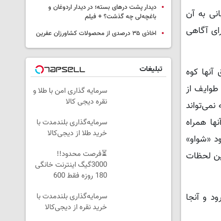
دیدار پشت درهای بسته؛ در دیدار اردوغان و
انی به آن
باغچه‌لی چه گذشت؟ + فیلم
رای آگاهی
اخاذی ۳۵ درصدی از محصولات کشاورزان عفرین
تبلیغات
آنها کوه
طوایف از
سرمایه گذاری امن با طلا و
نقره دیجی کالا
نمی‌تواند
نها همراه
سرمایه‌گذاری بلندمدت با
خرید طلا از دیجی‌کالا
د «شواو»
⏳فرصت محدود!!
رین لحظات
3000گیگ اینترنت خانگی
180 روزه فقط 600
هزارتومان!!
ود و آنجا
سرمایه‌گذاری بلندمدت با
خرید نقره از دیجی‌کالا