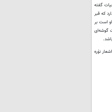
یات گفته
رد که قبر
او است بر
 گوشه‌ای
اشد.
عار نوْره