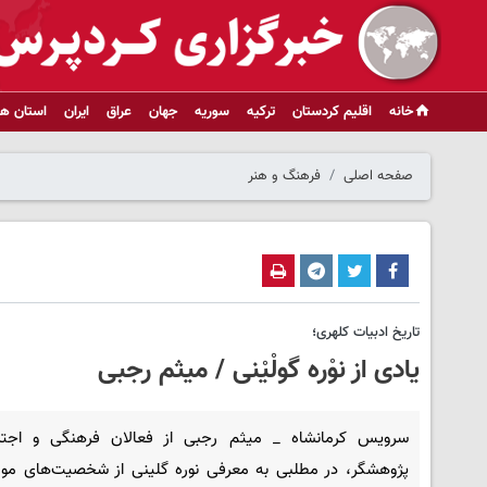
خانه
اقلیم کردستان
ترکیه
سوریه
جهان
عراق
ایران
استان ها
صفحه اصلی
فرهنگ و هنر
تاریخ ادبیات کلهری؛
یادی از نوْره گولْیْنی / میثم رجبی
سرویس کرمانشاه _ میثم رجبی از فعالان فرهنگی و اجت
پژوهشگر، در مطلبی به معرفی نوره گلینی از شخصیت‌های مور