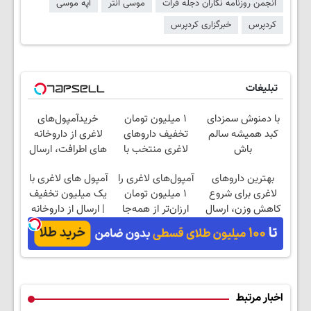
انجمن روزنامه نگاران دجله فرات
موسی آنتر
آپه موسی
کردپرس
خبرگزاری کردپرس
تبلیغات
با دمنوش سمزدای
۱ میلیون تومان
خریدآمپول‌های
کبد همیشه سالم
تخفیف داروهای
لاغری از داروخانه
باش
لاغری منتخب با
های اطرافت، ارسال
ارسال از داروخانه
فوری همراه با پک
بهترین داروهای
آمپول‌های لاغری را
آمپول های لاغری با
نزدیکت
یخ!
لاغری برای شروع
۱ میلیون تومان
یک میلیون تخفیف
کاهش وزن، ارسال
ارزان‌تر از همه‌جا
| ارسال از داروخانه
از داروخانه های
بخر!
های معتبر
نزدیکت!
اخبار مرتبط