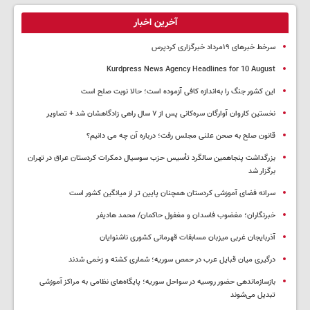
آخرین اخبار
سرخط خبرهای ۱۹مرداد خبرگزاری کردپرس
Kurdpress News Agency Headlines for 10 August
این کشور جنگ را به‌اندازه کافی آزموده است؛ حالا نوبت صلح است
نخستین کاروان آوارگان سره‌کانی پس از ۷ سال راهی زادگاهشان شد + تصاویر
قانون صلح به صحن علنی مجلس رفت؛ درباره آن چه می دانیم؟
بزرگداشت پنجاهمین سالگرد تأسیس حزب سوسیال دمکرات کردستان عراق در تهران
برگزار شد
سرانه فضای آموزشی کردستان همچنان پایین تر از میانگین کشور است
خبرنگاران؛ مغضوب فاسدان و مغفول حاکمان/ محمد هادیفر
آذربایجان غربی میزبان مسابقات قهرمانی کشوری ناشنوایان
درگیری میان قبایل عرب در حمص سوریه؛ شماری کشته و زخمی شدند
بازسازماندهی حضور روسیه در سواحل سوریه؛ پایگاه‌های نظامی به مراکز آموزشی
تبدیل می‌شوند