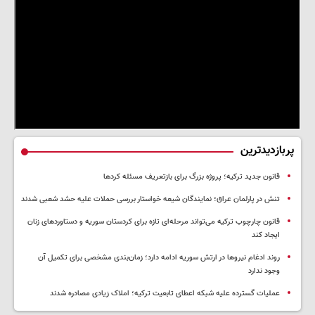
پربازدیدترین
قانون جدید ترکیه؛ پروژه بزرگ‌ برای بازتعریف مسئله کردها
تنش در پارلمان عراق؛ نمایندگان شیعه خواستار بررسی حملات علیه حشد شعبی شدند
قانون چارچوب ترکیه می‌تواند مرحله‌ای تازه برای کردستان سوریه و دستاوردهای زنان
ایجاد کند
روند ادغام نیروها در ارتش سوریه ادامه دارد؛ زمان‌بندی مشخصی برای تکمیل آن
وجود ندارد
عملیات گسترده علیه شبکه اعطای تابعیت ترکیه؛ املاک زیادی مصادره شدند