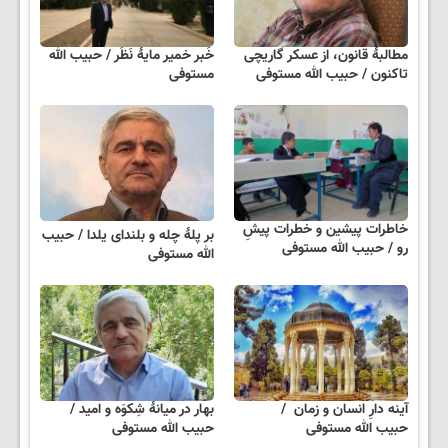
مطالبهٔ قانون، از عسکر گاریچی
خَبر خمیر مایهٔ نَظَر / حبیب الله
تاکنون / حبیب الله مستوفی
مستوفی
خاطرات پیشین و خطرات پیشِ
بر پلهٔ چله و بلندای یلدا / حبیب
رو / حبیب الله مستوفی
الله مستوفی
آینه دارِ انسان و زمان /
بهار در میانهٔ شِکوَه و امید /
حبیب الله مستوفی
حبیب الله مستوفی