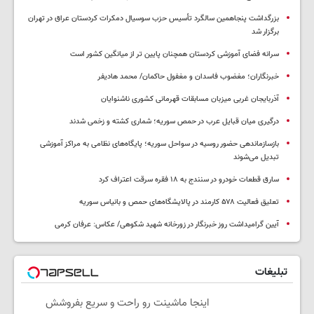
بزرگداشت پنجاهمین سالگرد تأسیس حزب سوسیال دمکرات کردستان عراق در تهران
برگزار شد
سرانه فضای آموزشی کردستان همچنان پایین تر از میانگین کشور است
خبرنگاران؛ مغضوب فاسدان و مغفول حاکمان/ محمد هادیفر
آذربایجان غربی میزبان مسابقات قهرمانی کشوری ناشنوایان
درگیری میان قبایل عرب در حمص سوریه؛ شماری کشته و زخمی شدند
بازسازماندهی حضور روسیه در سواحل سوریه؛ پایگاه‌های نظامی به مراکز آموزشی
تبدیل می‌شوند
سارق قطعات خودرو در سنندج به ۱۸ فقره سرقت اعتراف کرد
تعلیق فعالیت ۵۷۸ کارمند در پالایشگاه‌های حمص و بانیاس سوریه
آیین گرامیداشت روز خبرنگار در زورخانه شهید شکوهی/ عکاس: عرفان کرمی
تبلیغات
اینجا ماشینت رو راحت و سریع بفروشش