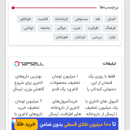
برچسب‌ها
المثل
نقد
مستوفی
کرمانشاه
قابلیت
فولکلور
فرهنگ
ظرفیت
ضرب
جوگیر
جامعه
توانایی
توان
بررسی
اورامان
هورامان
تبلیغات
فقط با روزی یک
۱ میلیون تومان
بهترین داروهای
فنجان از این
تخفیف محصولات
لاغری برای شروع
دمنوش کبدتان را
لاغری؛ یک قدم
کاهش وزن، ارسال
پاکسازی کنید
نزدیک‌تر به شروع
از داروخانه های
آمپول های لاغری با
خریدآمپول‌های
1 میلیون تومان
کاهش وزن
نزدیکت!
یک میلیون تخفیف
لاغری از داروخانه
تخفیف خرید
| ارسال از داروخانه
های اطرافت، ارسال
داروهای لاغری با
های معتبر
فوری همراه با پک
ارسال از داروخانه و
یخ!
پک یخ!