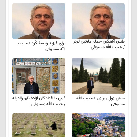
طنین آهنگین جملهٔ مارتین لوتر
برای فرزندِ رئیسهٔ کُرد / حبیب
/ حبیب الله مستوفی
الله مستوفی
بستن رَوزَن بر زن / حبیب الله
دَمی با افتادگان آزادهٔ ظهیرالدوله
مستوفی
/ حبیب الله مستوفی