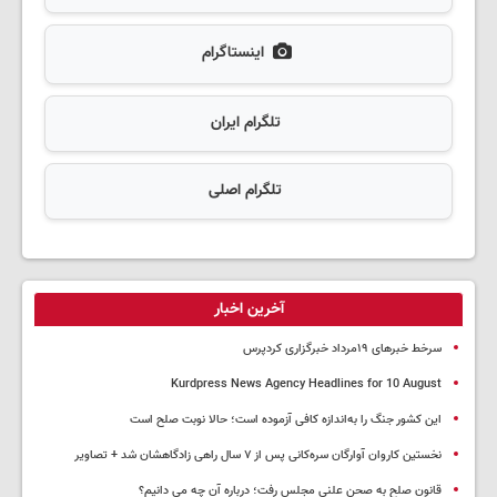
اینستاگرام
تلگرام ایران
تلگرام اصلی
آخرین اخبار
سرخط خبرهای ۱۹مرداد خبرگزاری کردپرس
Kurdpress News Agency Headlines for 10 August
این کشور جنگ را به‌اندازه کافی آزموده است؛ حالا نوبت صلح است
نخستین کاروان آوارگان سره‌کانی پس از ۷ سال راهی زادگاهشان شد + تصاویر
قانون صلح به صحن علنی مجلس رفت؛ درباره آن چه می دانیم؟