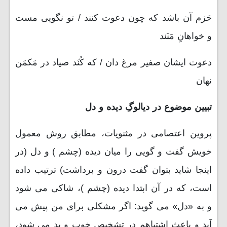
حَزم آن باشد که چون دعوت کنند / تو نگویی مست
و خواهانِ مَنَند
دعوت ایشان صفیر مرغ دان / که کُنَد صیاد در مَکمَن
نهان
تبیین موضوع در دیالوگِ دیده و دل
پروین اعتصامی در مثنویات، مطابق روش معمول
خویش گفت و گویی را میان دیده (چشم ) و دل (در
اینجا شاید بتوان گفت درون و برداشت) ترتیب داده
است، که در آن ابتدا دیده (چشم )، شاکی می شود
و به «دل» می گوید: اگر مشکلی برای من پیش می
آید و باعث اشتباهم در تشخیص خوب و بد می شود،