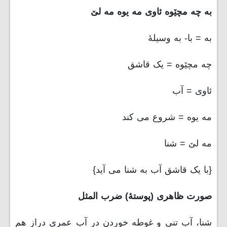
به چه مچێوه ئاوی مه یوه مه لێ
به = با- به وسیلۀ
چه مچێوه = یک قاشق
ئاوی = آب
مه یوه = شروع می کند
مه لێ = شنا
{با یک قاشق آب به شنا می آید}
صورت ظاهری
(پوستۀ) ضرب المثل
شنا، آب تنی و غوطه خوردن در آب عمری دراز هم