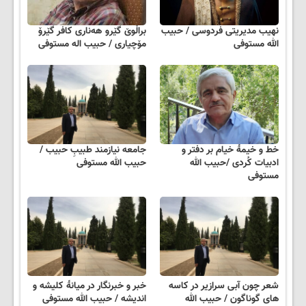
نهیب مدیریتی فردوسی / حبیب
براڵوێ گێرو ھەناری کافر گێرۆ
الله مستوفی
مۆچیاری / حبیب اله مستوفی
خط و خیمهٔ خیام بر دفتر و
جامعه نیازمند طبیبِ حبیب /
ادبیات کُردی /حبیب الله
حبیب الله مستوفی
مستوفی
شعر چون آبی سرازیر در کاسه
خبر و خبرنگار در میانهٔ کلیشه و
های گوناگون / حبیب الله
اندیشه / حبیب الله مستوفی