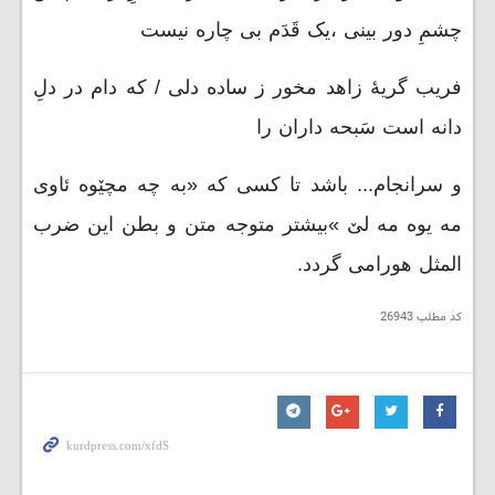
چشمِ دور بینی ،یک قَدَم بی چاره نیست
فریب گریۀ زاهد مخور ز ساده دلی / که دام در دلِ
دانه است سَبحه داران را
و سرانجام... باشد تا کسی که «به چه مچێوه ئاوی
مه یوه مه لێ »بیشتر متوجه متن و بطن این ضرب
المثل هورامی گردد.
کد مطلب
26943