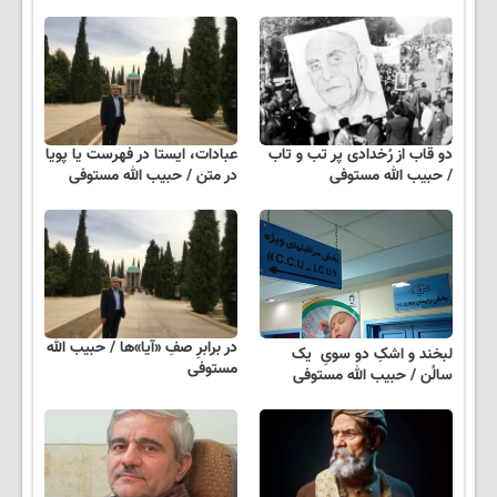
دو قاب از رُخدادی پر تب و تاب
عبادات، ایستا در فهرست یا پویا
/ حبیب الله مستوفی
در متن / حبیب الله مستوفی
در برابرِ صفِ «آیا»ها / حبیب الله
لبخند و اشکِ دو سویِ یک
مستوفی
سالُن / حبیب الله مستوفی