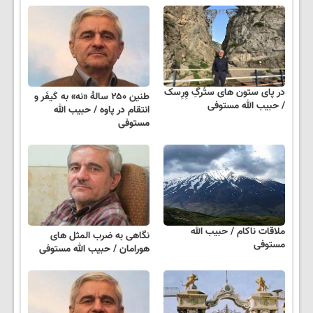
در پای ستون های ستُرگِ وِرِسک
طنین ۲۵۰ سالهٔ «نه» به کَیفَر و
/ حبیب الله مستوفی
انتقام در پاوه / حبیب الله
مستوفی
ملاقات ناکام / حبیب الله
نگاهی به ضرب المثل های
مستوفی
هورامان / حبیب الله مستوفی