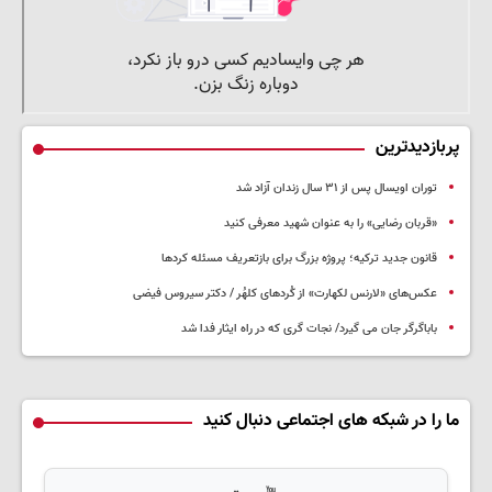
پربازدیدترین
توران اویسال پس از ۳۱ سال زندان آزاد شد
«قربان رضایی» را به عنوان شهید معرفی کنید
قانون جدید ترکیه؛ پروژه بزرگ‌ برای بازتعریف مسئله کردها
عکس‌های «لارنس لکهارت» از کُردهای کلهُر / دکتر سیروس فیضی
باباگرگر جان می گیرد/ نجات گری که در راه ایثار فدا شد
ما را در شبکه های اجتماعی دنبال کنید