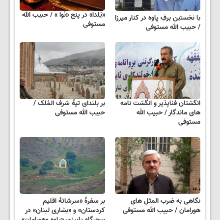
«یَلدا» در پنج «نَوا » / حبیب الله
با نخستین برفِ پاوه در کنار میرزا
مستوفی
/ حبیب الله مستوفی
انگشتان فناپذیر و انگشت نامه
بر بلندای تپۀ شرف المُلک /
های ماندگار / حبیب الله
حبیب الله مستوفی
مستوفی
نگاهی به ضرب المثل های
بر سفرۀ «سرشاتۀ اقلیم
هورامان / حبیب الله مستوفی
کردستان» و «بشاری لبنان» در
سحرگاه پاییزی «پاوه وهورامان»