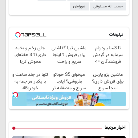
حبیب اله مستوفی
هورامان
تبلیغات
تا 3میلیارد وام
ماشین تیبا گذاشتی
جای زخم و بخیه
سرمایه در گردش
برای فروش ؟ اینجا
داری؟؟ 3 هفته‌ای
فروشندگان =>
سریع و راحت
محوش کن!
فروشگاهت رو ثبت
بفروش
ماشین پژو پارس
میخوای S5 خودتو
تنها در چند ساعت و
کن
برای فروش داری؟
بفروشی؟ اینجا
با یکبار مراجعه به
اینجا سریع
سریع و منصفانه تر
خودرو45
بفروشش
بفروش
اخبار مرتبط