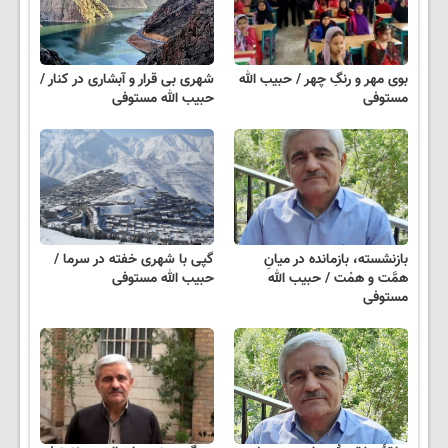
بوی مهر و رنگِ چهر / حبیب الله
شهری بی قرار و آبشاری در کنار /
مستوفی
حبیب الله مستوفی
بازنشسته، بازمانده در میانِ
گپی با شهری خفته در سرما /
همَّت و همْت / حبیب الله
حبیب الله مستوفی
مستوفی