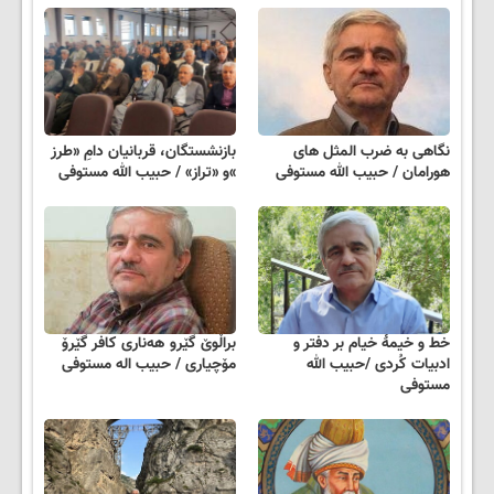
نگاهی به ضرب المثل های
بازنشستگان، قربانیان دامِ «طرز
هورامان / حبیب الله مستوفی
»و «تراز» / حبیب الله مستوفی
خط و خیمهٔ خیام بر دفتر و
براڵوێ گێرو ھەناری کافر گێرۆ
ادبیات کُردی /حبیب الله
مۆچیاری / حبیب اله مستوفی
مستوفی