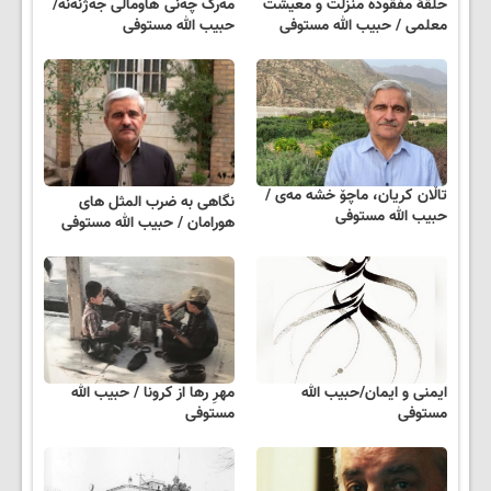
حلقهٔ مفقودهٔ منزلت و معیشت
مەرگ چەنی ھاومالی جەژنەنە/
معلمی / حبیب الله مستوفی
حبیب الله مستوفی
تاڵان کریان، ماچۆ خشە مەی /
نگاهی به ضرب المثل های
حبیب الله مستوفی
هورامان / حبیب الله مستوفی
ایمنی و ایمان/حبیب الله
مهرِ رها از کرونا / حبیب الله
مستوفی
مستوفی