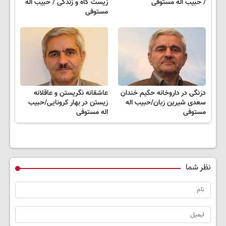
/ حبیب اله مستوفی
زیست گاه و زندگی / حبیب اله
مستوفی
درَنگی در داروخانه حکیم خندان
عاشقانه نگریستن و عاقلانه
سعدی شیرین زبان/حبیب اله
زیستن در بهار کرونایی/حبیب
مستوفی
اله مستوفی
نظر شما