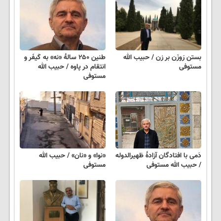
بستن رَوزَن بر زن / حبیب الله
طنین ۲۵۰ سالهٔ «نه» به کَیفَر و
مستوفی
انتقام در پاوه / حبیب الله
مستوفی
دَمی با افتادگان آزادهٔ ظهیرالدوله
«نوا» و «نان» / حبیب الله
/ حبیب الله مستوفی
مستوفی