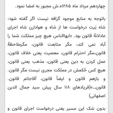
چهاردهم مرداد ماه ۱۲۸۵ه.ش مجبور به امضا نمود.
باتوجه به منابع موجود گزافه نیست اگر گفته شود:
شاه بَیت درخواست ها از شاه و هوادارن شاه اجرای
عادلانهٔ قانون بود. «ایهاالناس هیچ چیز مملکت شما را
آباد نمی کند، مگر متابعت قانون، مگرملاحظهٔ
قانون،مگر احترام قانون، معصیت یعنی خلاف قانون،
عمل کردن به دین یعنی قانون، مذهب یعنی قانون،
هیچ کس حُکمش در مملکت مجری نیست مگر قانون.
و بازهم قانون و ایضاً قانون، آقاجانم قانون.
قانون…»(فریادهای ۱۱۸ سال پیش سید جمال الدین
اصفهانی)
بدون شک این مسیر یعنی درخواست اجرای قانون و