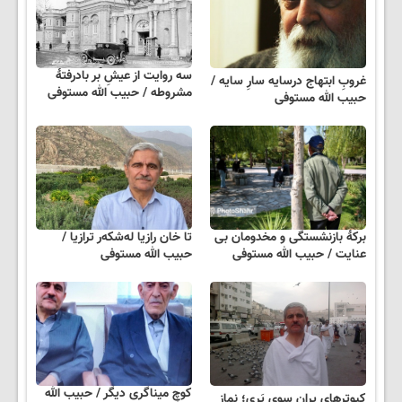
سه روایت از عیشِ بر بادرفتۀ
غروبِ ابتهاج درسایه سارِ سایه /
مشروطه / حبیب الله مستوفی
حبیب الله مستوفی
برکۀ بازنشستگی و مخدومان بی
تا خان رازیا له‌شکه‌ر ترازیا /
عنایت / حبیب الله مستوفی
حبیب الله مستوفی
کوچِ میناگری دیگر / حبیب الله
کبوترهای پران سوی پَری؛ نمازِ