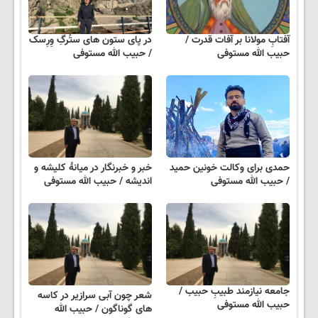
آفتابِ مولانا بر آفات قدرت /
در پای ستون های ستُرگِ وِرِسک
حبیب الله مستوفی
/ حبیب الله مستوفی
حمدی برای وکالت خونین حمید
خبر و خبرنگار در میانهٔ کلیشه و
/ حبیب الله مستوفی
اندیشه / حبیب الله مستوفی
جامعه نیازمند طبیبِ حبیب /
شعر چون آبی سرازیر در کاسه
حبیب الله مستوفی
های گوناگون / حبیب الله