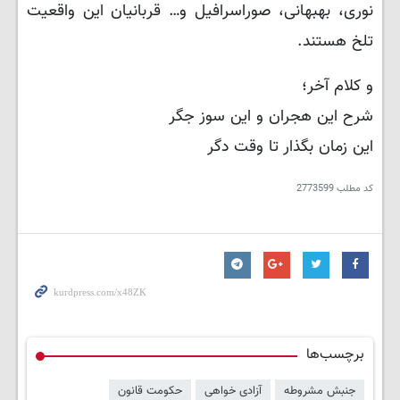
نوری، بهبهانی، صوراسرافیل و… قربانیان این واقعیت
تلخ هستند.
و کلام آخر؛
شرح این هجران و این سوز جگر
این زمان بگذار تا وقت دگر
کد مطلب
2773599
برچسب‌ها
جنبش مشروطه
آزادی خواهی
حکومت قانون