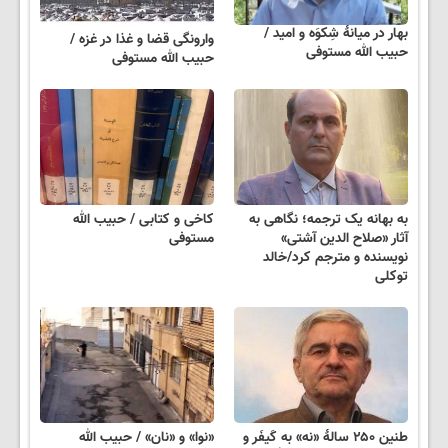
بهار در میانهٔ شِکوَه و امید /
وارونگی قضا و غذا در غزه /
حبیب الله مستوفی
حبیب الله مستوفی
به بهانه یک ترجمه؛ نگاهی به
کاخی و کتابی / حبیب الله
آثار «صلاح الدین آشتی»
مستوفی
نویسنده و مترجم کرد/خالد
توکلی
طنین ۲۵۰ سالهٔ «نه» به کَیفَر و
«نوا» و «نان» / حبیب الله