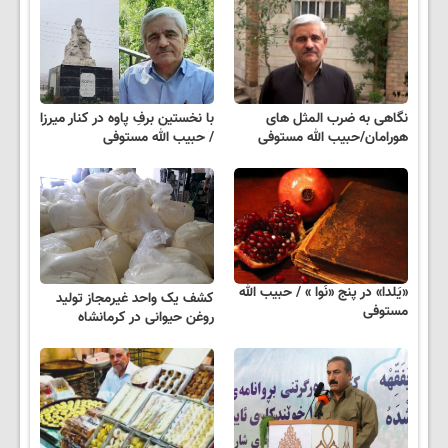
نگاهی به ضرب المثل های
با نخستین برفِ پاوه در کنار میرزا
هورامان/حبیب الله مستوفی
/ حبیب الله مستوفی
«یَلدا» در پنج «نَوا » / حبیب الله
کشف یک واحد غیرمجاز تولید
مستوفی
روغن حیوانی در کرمانشاه