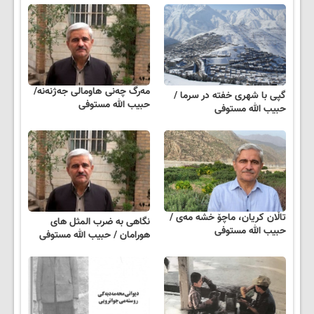
مەرگ چەنی ھاومالی جەژنەنە/
گپی با شهری خفته در سرما /
حبیب الله مستوفی
حبیب الله مستوفی
تاڵان کریان، ماچۆ خشە مەی /
نگاهی به ضرب المثل های
حبیب الله مستوفی
هورامان / حبیب الله مستوفی