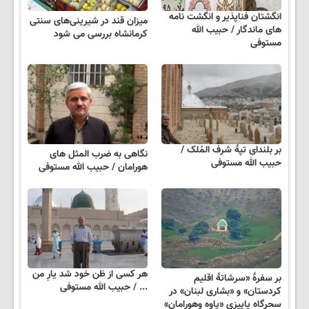
انگشتان فناپذیر و انگشت نامه
میزان قند در شیرینی‌های سنتی
های ماندگار / حبیب الله
کرمانشاه بررسی می شود
مستوفی
بر بلندای تپۀ شرف المُلک /
نگاهی به ضرب المثل های
حبیب الله مستوفی
هورامان / حبیب الله مستوفی
هر کسی از ظن خود شد یارِ من
بر سفرۀ «سرشاتۀ اقلیم
... / حبیب الله مستوفی
کردستان» و «بشاری لبنان» در
سحرگاه پاییزی «پاوه وهورامان»