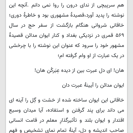
هم سرپیچی از ندای درون را روا نمی دانم .آنچه این
نوشته را پدید آورد،قصیدهٔ مشهوری بود و خاطرهٔ دوری؛
خاقانی شروانی هنگام بازگشت از سفر حج در سال
۵۶۹ قمری در نزدیکی بغداد و کنار ایوان مدائن قصیدهٔ
مشهور خود را سرود که عنوان این نوشته را با چرخشی
در یک عبارت از او وام گرفته ام؛
هان! ای دل عبرت بین از دیده عِبَرکُن هان!
ایوان مدائن را آیینهٔ عبرت دان
خاقانی این ایوان ساخته شده از خشت و گِل را آینه ای
می داند برای پند گرفتن و استفاده، آیا میدان وسیع
اقتدار و ایوان بلند و تأثیرگذارِ معلم در قامت انسانی
صاحبِ اندیشه و دل، آینهٔ تمام نمای تشخیص و فهمِ