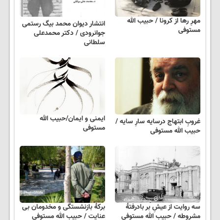
مهرِ رها از کرونا / حبیب الله
انتشار دیوان محمد بیگ رستمی
مستوفی
جوانرودی / دکتر محمدعلی
سلطانی
ایمنی و ایمان/حبیب الله
غروبِ ابتهاج درسایه سارِ سایه /
مستوفی
حبیب الله مستوفی
سه روایت از عیشِ بر بادرفتۀ
برکۀ بازنشستگی و مخدومان بی
مشروطه / حبیب الله مستوفی
عنایت / حبیب الله مستوفی