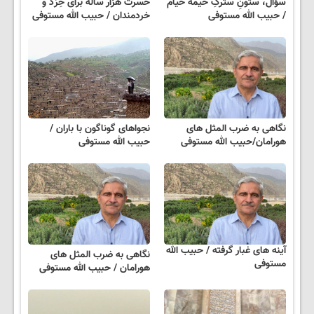
سؤال، ستونِ سترگِ خیمۀ خیام
حسرت هزار ساله برای خِرَد و
/ حبیب الله مستوفی
خردمندان / حبیب الله مستوفی
نگاهی به ضرب المثل های
نجواهای‌ گوناگون‌ با باران /
هورامان/حبیب الله مستوفی
حبیب الله مستوفی
آینه های غبار گرفته / حبیب الله
نگاهی به ضرب المثل های
مستوفی
هورامان / حبیب الله مستوفی