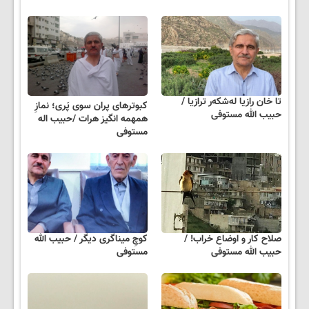
تا خان رازیا له‌شکه‌ر ترازیا /
کبوترهای پران سوی پَری؛ نمازِ
حبیب الله مستوفی
همهمه انگیز هرات /حبیب اله
مستوفی
صلاح کار و اوضاع خراب! /
کوچِ میناگری دیگر / حبیب الله
حبیب الله مستوفی
مستوفی