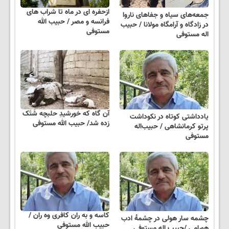
ازحفره ای در ماه تا شراب های
جمعه‌های سیاه و جفاهای ناروا
فرانسه و مصر / حبیب الله
در زادگاه و آرامگاه مولانا / حبیب
مستوفی
اله مستوفی
آن گاه که خورشیدِ حلبچه شَتَک
یادداشتی کوتاه در نکوداشت
زده شد/ حبیب الله مستوفی
پرتو کرمانشاهی / حبیب‌اله
مستوفی
کاسه و به ران کافری وه ران /
چشمه سار هولی در چشمۀ ادب
حبیب الله مستوفی
هورامی /حبیب اله مستوفی