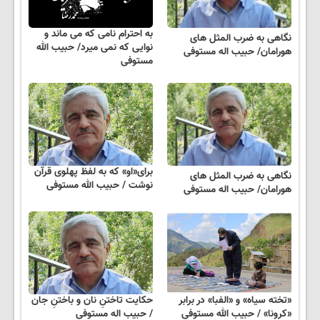
به احترام نامی که می ماند و
نگاهی به ضرب المثل های
نوایی که نمی میرد/ حبیب الله
هورامان/ حبیب اله مستوفی
مستوفی
برای«او» که به لفظ پهلوی قرآن
نگاهی به ضرب المثل های
نوشت / حبیب الله مستوفی
هورامان/ حبیب اله مستوفی
«تخته سیاه» و «الفبا» در برابر
حکایت تاختنِ نان و باختنِ جان
«کرونا» / حبیب الله مستوفی
/ حبیب اله مستوفی