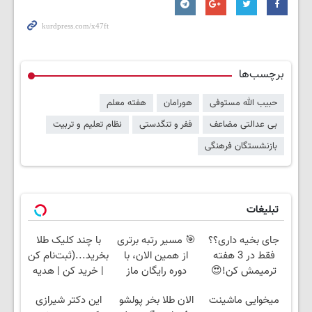
برچسب‌ها
حبیب الله مستوفی
هورامان
هفته معلم
بی عدالتی مضاعف
ففر و تنگدستی
نظام تعلیم و تربیت
بازنشستگان فرهنگی
تبلیغات
جای بخیه داری؟؟
🎯 مسیر رتبه برتری
با چند کلیک طلا
فقط در 3 هفته
از همین الان، با
بخرید...(ثبت‌نام کن
ترمیمش کن!😍
دوره رایگان ماز
| خرید کن | هدیه
شروع میشه!
بگیر)
میخوایی ماشینت
الان طلا بخر پولشو
این دکتر شیرازی