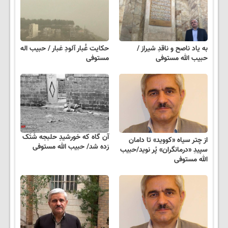
به یاد ناصح و ناقدِ شیراز /
حکایت غُبار آلودِ غبار / حبیب اله
حبیب الله مستوفی
مستوفی
آن گاه که خورشیدِ حلبجه شَتَک
از چتر سیاه «کووید» تا دامان
زده شد/ حبیب الله مستوفی
سپیدِ «درمانگران» پُر نوید/حبیب
الله مستوفی