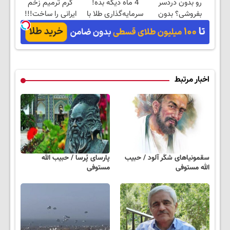
رو بدون دردسر
4 ماه دیگه بده!
کرم ترمیم زخم
بفروشی؟ بدون
سرمایه‌گذاری طلا با
ایرانی را ساخت!!!
کمیسیون
اقساط بی‌بهره
اخبار مرتبط
سقمونیاهای شکَر آلود / حبیب
پارسای پُرسا / حبیب الله
الله مستوفی
مستوفی