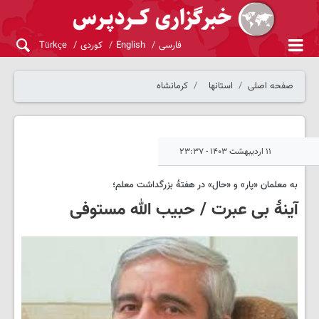
فارسی
English
کوردی
Türkçe
صفحه اصلی
استانها
کرمانشاه
۱۱ اردیبهشت ۱۴۰۳ - ۲۳:۳۷
به معلمان «پار» و «حال» در هفتهٔ بزرگداشت معلم؛
آینهٔ بی عبرت / حبیب الله مستوفی