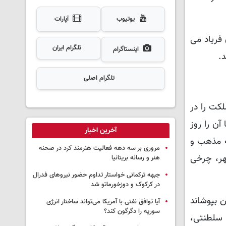
یوتیوب
آپارات
ابان فریاد می
تلگرام ایران
اینستاگرام
.
تلگرام اصلی
ملکت را در
آن را روز
آخرین اخبار
 غیر پایبند به مذهب و
مروری بر سه دهه فعالیت هنرمند کرد در صحنه
هر، چرخی
هنر و رسانه بریتانیا
جبهه ترکمانی خواستار تداوم حضور نیروهای فدرال
در کرکوک و دوزخورماتو شد
آن بپوشاند
آیا توافق نفتی با آمریکا می‌تواند ساختار انرژی
سوریه را دگرگون کند؟
 سلطنتی،