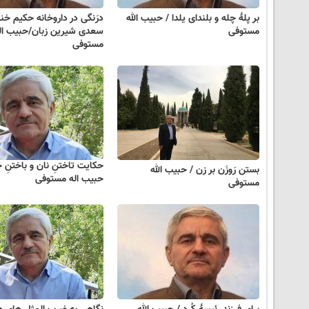
بر پلهٔ چله و بلندای یلدا / حبیب الله
درَنگی در داروخانه حکیم خن
مستوفی
سعدی شیرین زبان/حبیب ال
مستوفی
حکایت تاختنِ نان و باختنِ 
بستن رَوزَن بر زن / حبیب الله
حبیب اله مستوفی
مستوفی