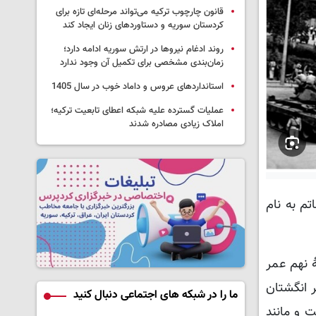
قانون چارچوب ترکیه می‌تواند مرحله‌ای تازه برای
کردستان سوریه و دستاوردهای زنان ایجاد کند
روند ادغام نیروها در ارتش سوریه ادامه دارد؛
زمان‌بندی مشخصی برای تکمیل آن وجود ندارد
استانداردهای عروس و داماد خوب در سال 1405
عملیات گسترده علیه شبکه اعطای تابعیت ترکیه؛
املاک زیادی مصادره شدند
م به نام
، دههٔ نهم عمر
 انگشتان
ما را در شبکه های اجتماعی دنبال کنید
م باقی است و مانند