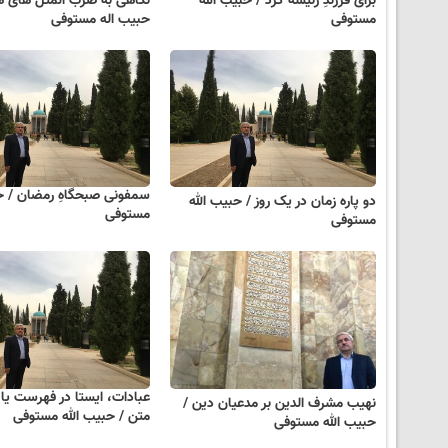
برای فرزندِ رئیسهٔ کُرد / حبیب الله
نگاهی به ضرب المثل های ه
مستوفی
حبیب اله مستوفی
سمفونی صبحگاهِ رمضان / حب
دو پاره زمان در یک روز / حبیب الله
مستوفی
مستوفی
عبادات، ایستا در فهرست یا پ
نهیب مشرف الدین بر مدعیان دین /
متن / حبیب الله مستوفی
حبیب الله مستوفی