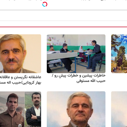
خاطرات پیشین و خطرات پیشِ رو /
عاشقانه نگریستن و عاقلانه
حبیب الله مستوفی
بهار کرونایی/حبیب اله مس