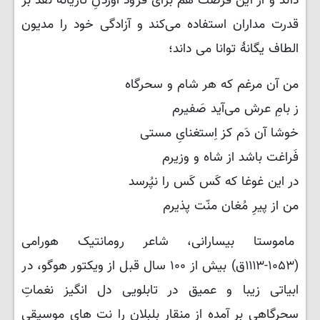
داند و از این فرصت هم برای فرود آوردنِ تازیانهٔ نقد بر
قدرت مداران استفاده می‌کند و آزادگی خود را مدیون
الطاف یگانهٔ توانا می داند؛
من آن مرغم که هر شام و سحرگاه
ز بامِ عرش می‌آید صَفیرم
خوشا آن دَم کز اِستغنایِ مستی
فَراغت باشد از شاه و وزیرم
در این غوغا که کَس کَس را نپُرسد
من از پیرِ مُغان منّت پذیرم
ماموستا بیسارانی، شاعر رومانتیک هورامی
(۱۰۵۳-۱۱۱۳ق) بیش از ۱۰۰ سال قبل از ویکتور هوگو، در
ابیاتی زیبا و عمیق در تابلویی دل انگیز نغماتِ
سحرگاهی بر آمده از منقار بلبلان را نت های موسیقی