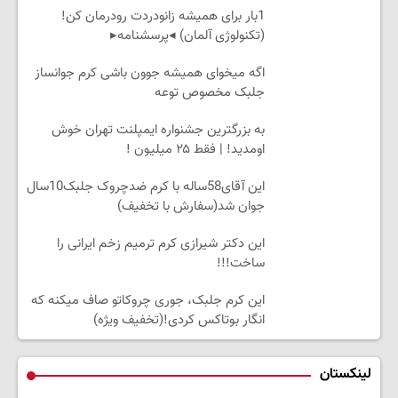
1بار برای همیشه زانودردت رودرمان کن!
(تکنولوژی آلمان) ◂پرسشنامه▸
اگه میخوای همیشه جوون باشی کرم جوانساز
جلبک مخصوص توعه
به بزرگترین جشنواره ایمپلنت تهران خوش
اومدید! | فقط ۲۵ میلیون !
این آقای58ساله با کرم ضدچروک جلبک10سال
جوان شد(سفارش با تخفیف)
این دکتر شیرازی کرم ترمیم زخم ایرانی را
ساخت!!!
این کرم جلبک، جوری چروکاتو صاف میکنه که
انگار بوتاکس کردی!(تخفیف ویژه)
لینکستان