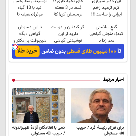
این دکتر شیرازی
جای بخیه داری؟؟
نوشیدنی شفابخش
کرم ترمیم زخم
فقط در 3 هفته
کبد با 10 گیاه
ایرانی را ساخت!!!
ترمیمش کن!😍
موثر(تخفیف تا
امشب)
گنجِ سلامتی
اگر کبدتان را دوست
با این دمنوش
کبد(دمنوش گیاهی
دارید از این
گیاهی دیگه
سم زدا با
نوشیدنی گیاهی
هیچوقت به دکتر و
55%تخفیف)
غافل نشوید
دارو نیاز پیدا
نمیکنی
اخبار مرتبط
برای فرزندِ رئیسهٔ کُرد / حبیب
دَمی با افتادگان آزادهٔ ظهیرالدوله
الله مستوفی
/ حبیب الله مستوفی