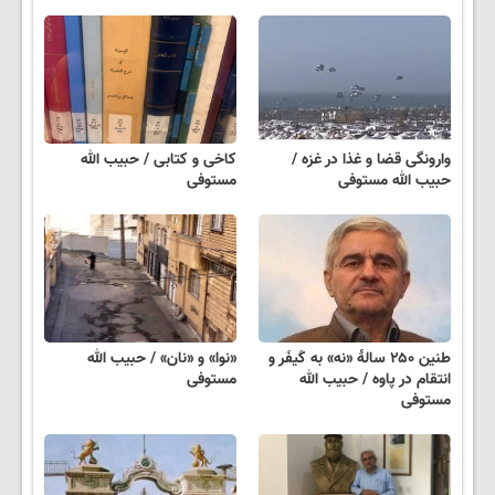
وارونگی قضا و غذا در غزه /
کاخی و کتابی / حبیب الله
حبیب الله مستوفی
مستوفی
طنین ۲۵۰ سالهٔ «نه» به کَیفَر و
«نوا» و «نان» / حبیب الله
انتقام در پاوه / حبیب الله
مستوفی
مستوفی