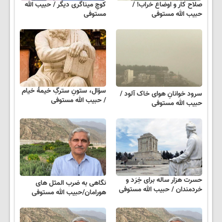
صلاح کار و اوضاع خراب! /
کوچِ میناگری دیگر / حبیب الله
حبیب الله مستوفی
مستوفی
سؤال، ستونِ سترگِ خیمۀ خیام
سرود خوانانِ هوای خاک آلود /
/ حبیب الله مستوفی
حبیب الله مستوفی
حسرت هزار ساله برای خِرَد و
نگاهی به ضرب المثل های
خردمندان / حبیب الله مستوفی
هورامان/حبیب الله مستوفی