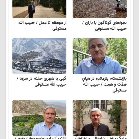
نجواهای‌ گوناگون‌ با باران /
از موعظه تا عمل / حبیب الله
حبیب الله مستوفی
مستوفی
بازنشسته، بازمانده در میانِ
گپی با شهری خفته در سرما /
همَّت و همْت / حبیب الله
حبیب الله مستوفی
مستوفی
مەرگ چەنی ھاومالی جەژنەنە/
تاڵان کریان، ماچۆ خشە مەی /