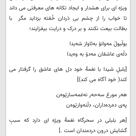
ویژه ای برای هشدار و ایجاد تکانه های معرفتی می داند
تا خواب را از چشم بی دَردان خُفته بزداید مگر با
بطالت بیعت نکنند و بر درک و درایت بیفزایند؛
بوڵبوڵ مەوانۆ بەئاواز شەیدا
دڵەی عاشقان مەدۆ بە وەیدا
[بلبلِ شیدا با نغمهٔ خود دل های عاشق را گرفتار می
کند( خود آگاه می کند)]
هەر مورغ سەحەر نەغمەسازێوەن
پەی دەردەداران، دڵنەوازێوەن
[هر بلبلی در سحرگاه نغمهٔ ویژه ای دارد که سببِ
گشایش درون دردمندان است .]