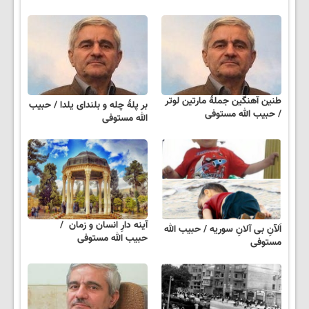
طنین آهنگین جملهٔ مارتین لوتر
بر پلهٔ چله و بلندای یلدا / حبیب
/ حبیب الله مستوفی
الله مستوفی
آینه دارِ انسان و زمان /
اَلآنِ بی آلانِ سوریه / حبیب الله
حبیب الله مستوفی
مستوفی