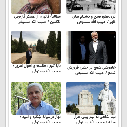
درودهای صبح و دشنام های
مطالبهٔ قانون، از عسکر گاریچی
ظهر / حبیب الله مستوفی
تاکنون / حبیب الله مستوفی
بابا کرمِ «حالت» و احوال امروز /
خاموشی شمع در جشن فروزش
حبیب الله مستوفی
شمع / حبیب الله مستوفی
نیم نگاهی به نیم بیتی هزار
بهار در میانهٔ شِکوَه و امید /
ساله / حبیب الله مستوفی
حبیب الله مستوفی