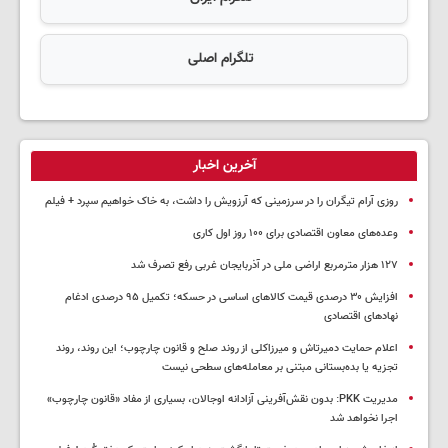
تلگرام اصلی
آخرین اخبار
روزی آرام تیگران را در سرزمینی که آرزویش را داشت، به خاک خواهیم سپرد + فیلم
وعده‌های معاون اقتصادی برای ۱۰۰ روز اول کاری
۱۲۷ هزار مترمربع اراضی ملی در آذربایجان غربی رفع تصرف شد
افزایش ۳۰ درصدی قیمت کالاهای اساسی در حسکه؛ تکمیل ۹۵ درصدی ادغام
نهادهای اقتصادی
اعلام حمایت دمیرتاش و میرزاکلی از روند صلح و قانون چارچوب؛ این روند، روند
تجزیه یا بده‌بستانی مبتنی بر معامله‌های سطحی نیست
مدیریت PKK: بدون نقش‌آفرینی آزادانه اوجالان، بسیاری از مفاد «قانون چارچوب»
اجرا نخواهد شد