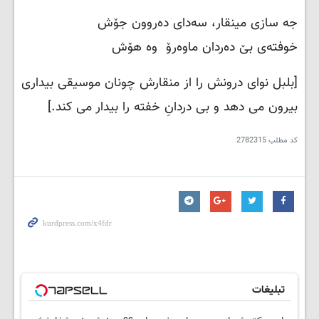
جە سازی مینقار، سەدای دەروون جۆش
خوفتەی بێ دەردان ماوەرۆ وە هۆش
[بلبل نوای درونش را از منقارش چونان موسیقی بیداری
بیرون می دهد و بی دردانِ خفته را بیدار می کند.]
کد مطلب
2782315
تبلیغات