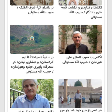
انگشتان فناپذیر و انگشت نامه
بر بلندای تپۀ شرف المُلک /
های ماندگار / حبیب الله
حبیب الله مستوفی
مستوفی
نگاهی به ضرب المثل های
بر سفرۀ «سرشاتۀ اقلیم
هورامان / حبیب الله مستوفی
کردستان» و «بشاری لبنان» در
سحرگاه پاییزی «پاوه وهورامان»
/ حبیب الله مستوفی
هر کسی از ظن خود شد یارِ من
نگاهی به ضرب المثل های