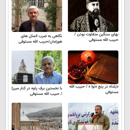
بهای سنگین متفاوت بودن /
نگاهی به ضرب المثل های
حبیب الله مستوفی
هورامان/حبیب الله مستوفی
«یَلدا» در پنج «نَوا » / حبیب الله
با نخستین برفِ پاوه در کنار میرزا
مستوفی
/ حبیب الله مستوفی