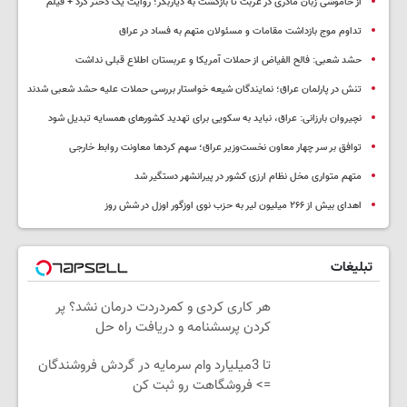
از خاموشی زبان مادری در غربت تا بازگشت به دیاربکر؛ روایت یک دختر کُرد + فیلم
تداوم موج بازداشت مقامات و مسئولان متهم به فساد در عراق
حشد شعبی: فالح الفیاض از حملات آمریکا و عربستان اطلاع قبلی نداشت
تنش در پارلمان عراق؛ نمایندگان شیعه خواستار بررسی حملات علیه حشد شعبی شدند
نچیروان بارزانی: عراق، نباید به سکویی برای تهدید کشورهای همسایه تبدیل شود
توافق بر سر چهار معاون نخست‌وزیر عراق؛ سهم کردها معاونت روابط خارجی
متهم متواری مخل نظام ارزی کشور در پیرانشهر دستگیر شد
اهدای بیش از ۲۶۶ میلیون لیر به حزب نوی اوزگور اوزل در شش روز
تبلیغات
هر کاری کردی و کمردردت درمان نشد؟ پر
کردن پرسشنامه و دریافت راه حل
تا 3میلیارد وام سرمایه در گردش فروشندگان
=> فروشگاهت رو ثبت کن