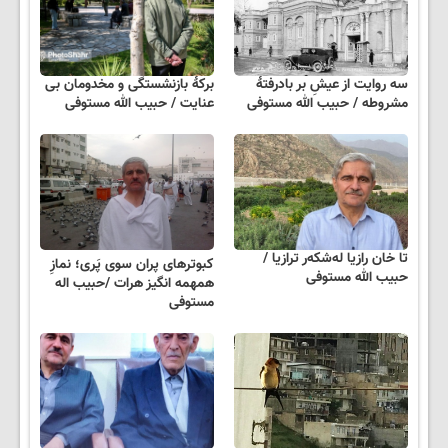
سه روایت از عیشِ بر بادرفتۀ
برکۀ بازنشستگی و مخدومان بی
مشروطه / حبیب الله مستوفی
عنایت / حبیب الله مستوفی
تا خان رازیا له‌شکه‌ر ترازیا /
کبوترهای پران سوی پَری؛ نمازِ
حبیب الله مستوفی
همهمه انگیز هرات /حبیب اله
مستوفی