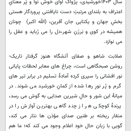
سال ۱۴۰۳خورشیدی، پژواک آوای خوش نوا و پُر معنایِ
اعتراف به بلندای مرتبتِ دست نایافتنی پروردگار هستی
بخشِ جهان و یکتایی جان آفرین، (الله اکبر) چونان
همیشه در کوی و بَرزَنِ شهر،دل را می رُباید و عقل را
می نوازد.
صلابت شاهو و صفای آتشگاه هنوز گرفتار تاریک-
روشن صبحگاهی است، چراغ های معابر لحظات پایانی
نور افشانی را سپری کرده آمادهٔ تسلیم در برابر تیر های
گرم و پُر نورِ رها شده از کمانِ خورشید می شوند. در
میانهٔ این شور و حالِ شیرین صدایی به گوش می رسد،
پرندهٔ کوچکی هر از چند گاهی بهترین آوازش را در
منقار ریخته بر طنین صدای مؤذن ها نثار می کند،
گویی با زبان حال خود اعلام وجود می کند که؛ ما هم