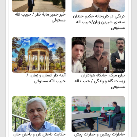
خَبر خمیر مایهٔ نَظَر / حبیب الله
درَنگی در داروخانه حکیم خندان
مستوفی
سعدی شیرین زبان/حبیب اله
مستوفی
برای مرگ ِ جانکاه هواداران
آینه دارِ انسان و زمان /
زیست گاه و زندگی / حبیب اله
حبیب الله مستوفی
مستوفی
خاطرات پیشین و خطرات پیشِ
حکایت تاختنِ نان و باختنِ جان