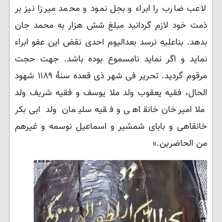
لاعب ضارب را ابراء و بحِل نمود و محمد میرزا نیز بر
ذمت خود لازم گردانید مبلغ شش هزار به محمد جان
بدهد. بناعلیه نرسد بعدالیوم احدی نقض این عفو ابراء
نماید و اگر نماید نامسموع بوده باشد. جهت حجت
مرقوم گردید. تحریر فی شهر ذی قعده سنهٔ ۱۱۸۹ شهود
الحال، فقیه یعقوب ولد ملا یوسف و فقیه شریف ولد
ملا امیرخان خانقاهی و فقیه سلیمان ولد ابی بکر
خانقاهی و بابای شمشیر و اسماعیل نوسمه و غیرهم
من الحاضرین.»