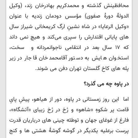
محافظینش گذشته و محمدکریم بهادرخان زند، (وکیل
الدولهٔ دورهٔ صفوی) مؤسس دودمان زندیه با عنوان
«وکیل الرعایا» در شاه نشینِ ارگ کریمخانی شیراز سال
های پایانی اقتدارش را سپری می‌کند و هیچ نمی داند
که ۱۷ سال بعد در انتقامی ناجوانمردانه و سخت،
استخوان هایش به دستور آقامحمدخان قاجار در زیر
پله های کاخ گلستان تهران دفن می شوند.
در پاوه چه می گذرد؟
اما این روز زمستانی در پاوه، دور از هیاهو، پیشِ پایِ
قامت پر شکوهِ «شاهو» و رُخ در رُخ زیبای «آتشگاه»،
فارغ از غوغای جهان و توطئه چینی های درباریان قدرت
پرست برعلیه یکدیگر در گوشه گوشهٔ هشتی ها و کنج