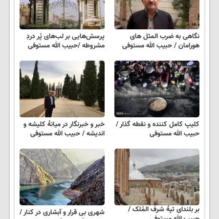
نگاهی به ضرب المثل های
پرسش‌هایی بر لب‌های پُر دردِ
هورامان / حبیب الله مستوفی
مشروطه /حبیب الله مستوفی
کلیپ کامل کننده و نقطه گذار /
خبر و خبرنگار در میانهٔ کلیشه و
حبیب الله مستوفی
اندیشه / حبیب الله مستوفی
بر بلندای تپۀ شرف المُلک /
شهری بی قرار و آبشاری در کنار /
حبیب الله مستوفی