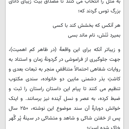
به مثل را انتخاب می کنند تا مصداق بیت زیبای دانای
بزرگ توس گردند که؛
هر آنکس که بخشش کند با کسی
بمیرد تَنَش، نام ماند بسی
و زیباتر آنکه برای این واقعهٔ (در ظاهر کم اهمیت)،
جهت جلوگیری از فراموشی در گردونهٔ زمان و استناد به
روایات شفاهی احتمالاً متناقضِ منجر به تبعات بعدی و
کاشتِ بذر دشمنی مابین دو خانواده، سندی مکتوب
تنظیم می کنند تا پیام این داستان راستان را ثبت و
ضبط کرده، به عصر و نسل آینده نیز برسانند. و اینک
خوانش دوبارهٔ آن سند موضوع این نوشته، ۲۵۰ سال
پس از خفتن شاکی و شاهد و متشاکی در سینهٔ پُر گُهر
خاک شده است؛