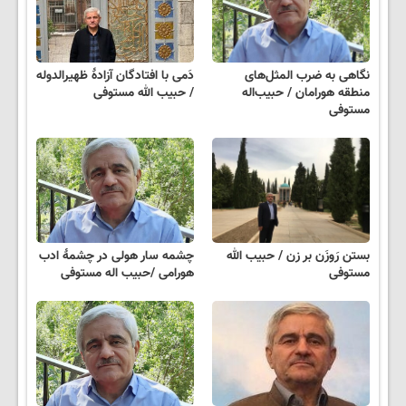
نگاهی به ضرب المثل‌های
دَمی با افتادگان آزادهٔ ظهیرالدوله
منطقه هورامان / حبیب‌اله
/ حبیب الله مستوفی
مستوفی
بستن رَوزَن بر زن / حبیب الله
چشمه سار هولی در چشمۀ ادب
مستوفی
هورامی /حبیب اله مستوفی