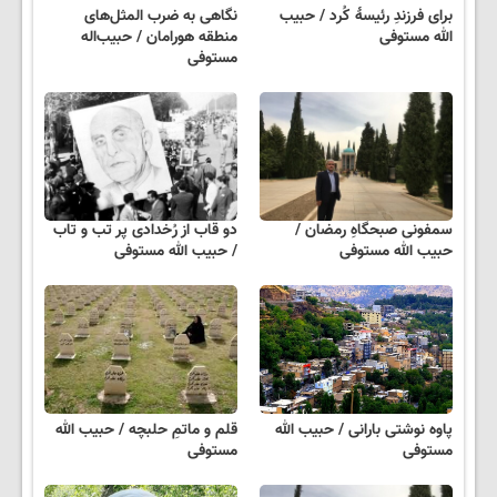
برای فرزندِ رئیسهٔ کُرد / حبیب
نگاهی به ضرب المثل‌های
الله مستوفی
منطقه هورامان / حبیب‌اله
مستوفی
سمفونی صبحگاهِ رمضان /
دو قاب از رُخدادی پر تب و تاب
حبیب الله مستوفی
/ حبیب الله مستوفی
پاوه نوشتی بارانی / حبیب الله
قلم و ماتمِ حلبچه / حبیب الله
مستوفی
مستوفی