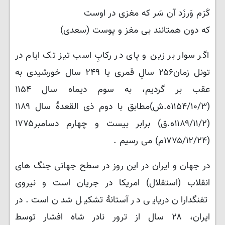
کَرَم وَرزَد آن سَر که مغزی در اوست
که دون همتانند بی مغز و پوست (سعدی)
اگر سوار بر زین و پای در رکابِ اسب تیز تک ایام در
تونل زمان۲۵۶ سالِ قمری یا ۲۴۹ سال خورشیدی به
عقب بر گردیم، به سوم دیماه سال ۱۱۵۴
(۱۱۵۴/۱۰/۳ه.ش)مطابق با دوم ذی القعدهٔ سال ۱۱۸۹
(۱۱۸۹/۱۱/۲ه.ق) برابر بیست و چهارم دسامبر۱۷۷۵
(۱۷۷۵/۱۲/۲۴م) می رسیم .
در جهان و ایران در این روز در سطح جهانی جنگ های
انقلاب (استقلال) امریکا در جریان است و نیروی
تفنگداران دریایی در آستانهٔ تشکیل شدن است. در
ایران، ۲۸ سال از ترور نادر شاه افشار توسط