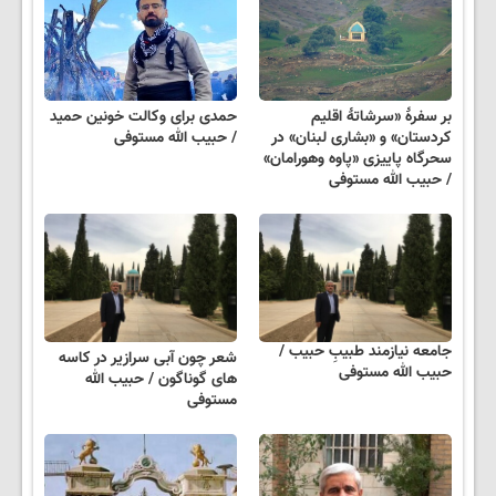
بر سفرۀ «سرشاتۀ اقلیم
حمدی برای وکالت خونین حمید
کردستان» و «بشاری لبنان» در
/ حبیب الله مستوفی
سحرگاه پاییزی «پاوه وهورامان»
/ حبیب الله مستوفی
جامعه نیازمند طبیبِ حبیب /
شعر چون آبی سرازیر در کاسه
حبیب الله مستوفی
های گوناگون / حبیب الله
مستوفی