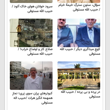
سؤال، ستونِ سترگِ خیمۀ خیام
سرود خوانانِ هوای خاک آلود /
/ حبیب الله مستوفی
حبیب الله مستوفی
کوچِ میناگری دیگر / حبیب الله
صلاح کار و اوضاع خراب! /
مستوفی
حبیب الله مستوفی
در پرده و بی پرده / حبیب الله
کبوترهای پران سوی پَری؛ نمازِ
مستوفی
همهمه انگیز هرات /حبیب اله
مستوفی