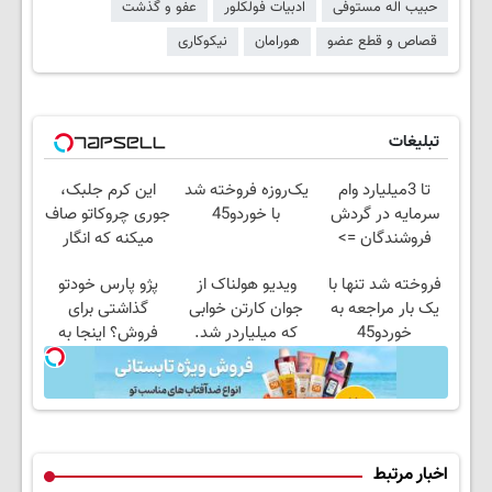
حبیب اله مستوفی
ادبیات فولکلور
عفو و گذشت
قصاص و قطع عضو
هورامان
نیکوکاری
تبلیغات
تا 3میلیارد وام
یک‌روزه فروخته شد
این کرم جلبک،
سرمایه در گردش
با خوردو45
جوری چروکاتو صاف
فروشندگان =>
میکنه که انگار
فروشگاهت رو ثبت
بوتاکس کردی!
فروخته شد تنها با
ویدیو هولناک از
پژو پارس خودتو
کن
(تخفیف ویژه)
یک بار مراجعه به
جوان کارتن خوابی
گذاشتی برای
خوردو45
که میلیاردر شد.
فروش؟ اینجا به
آموزش رایگان
راحتی بفروش
اخبار مرتبط