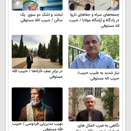
جمعه‌های سیاه و جفاهای ناروا
لبخند و اشکِ دو سویِ یک
در زادگاه و آرامگاه مولانا / حبیب
سالُن / حبیب الله مستوفی
اله مستوفی
در برابرِ صفِ «آیا»ها / حبیب الله
نیاز شدید به طبیبِ حبیب/
مستوفی
حبیب اله مستوفی
نهیب مدیریتی فردوسی / حبیب
نگاهی به ضرب المثل های
الله مستوفی