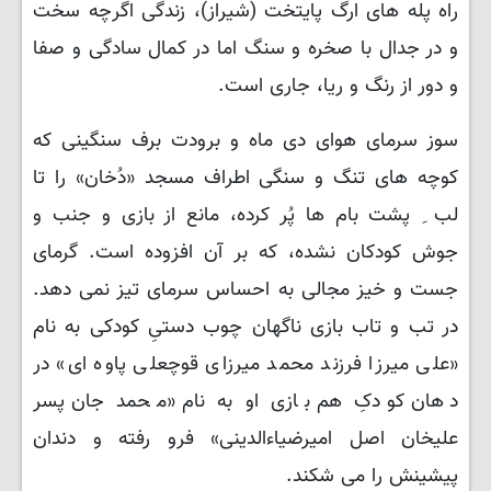
راه پله های ارگ پایتخت (شیراز)، زندگی اگرچه سخت
و در جدال با صخره و سنگ اما در کمال سادگی و صفا
و دور از رنگ و ریا، جاری است.
سوز سرمای هوای دی ماه ‌و برودت برف سنگینی که
کوچه های تنگ و سنگی اطراف مسجد «دُخان» را تا
لب ِ پشت بام ها پُر کرده، مانع از بازی و جنب و
جوش کودکان نشده، که بر آن افزوده است. گرمای
جست و خیز مجالی به احساس سرمای تیز نمی دهد.
در تب و تاب بازی ناگهان چوب دستیِ کودکی به نام
«علی میرزا فرزند محمد میرزای قوچعلی پاوه ای» در
دهان کودکِ هم بازی او به نام «محمد جان پسر
علیخان اصل امیرضیاءالدینی» فرو رفته و دندان
پیشینش را می شکند.