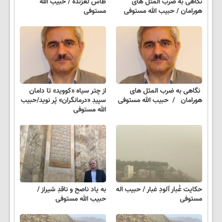
نگاهی به ضرب المثل های
طاس لغزنده / حبیب الله
هورامان / حبیب الله مستوفی
مستوفی
نگاهی به ضرب المثل های
از چتر سیاه «کووید» تا دامان
هورامان / حبیب الله مستوفی
سپیدِ «درمانگران» پُر نوید/حبیب
الله مستوفی
حکایت غُبار آلودِ غبار / حبیب اله
به یاد ناصح و ناقدِ شیراز /
مستوفی
حبیب الله مستوفی