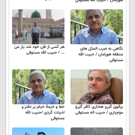
هورامان / حبیب الله مستوفی
هر کسی از ظن خود شد یارِ من
نگاهی به ضرب المثل های
... / حبیب الله مستوفی
منطقه هورامان / حبیب الله
مستوفی
براڵوێ گێرو ھەناری کافر گێرۆ
خط و خیمهٔ خیام بر دفتر و
مۆچیاری / حبیب اله مستوفی
ادبیات کُردی /حبیب الله
مستوفی