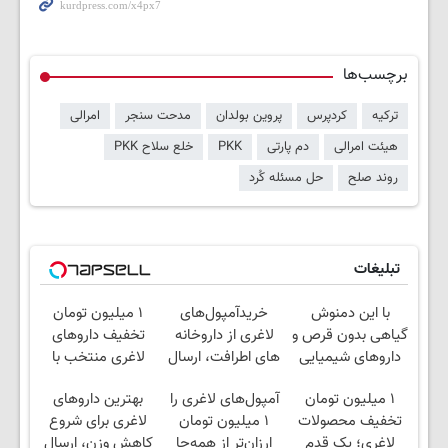
برچسب‌ها
ترکیه
کردپرس
پروین بولدان
مدحت سنجر
امرالی
هیئت امرالی
دم پارتی
PKK
خلع سلاح PKK
روند صلح
حل مسئله کُرد
تبلیغات
با این دمنوش
خریدآمپول‌های
۱ میلیون تومان
گیاهی بدون قرص و
لاغری از داروخانه
تخفیف داروهای
داروهای شیمیایی
های اطرافت، ارسال
لاغری منتخب با
کبدت رو پاکسازی
فوری همراه با پک
ارسال از داروخانه
۱ میلیون تومان
آمپول‌های لاغری را
بهترین داروهای
کن
یخ!
نزدیکت
تخفیف محصولات
۱ میلیون تومان
لاغری برای شروع
لاغری؛ یک قدم
ارزان‌تر از همه‌جا
کاهش وزن، ارسال