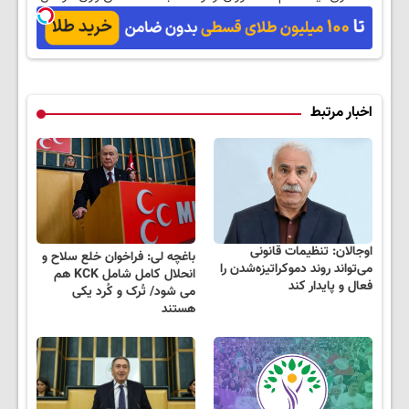
نزدیک‌تر به شروع
بخر!
از داروخانه های
کاهش وزن
نزدیکت!
اخبار مرتبط
اوجالان: تنظیمات قانونی
باغچه لی: فراخوان خلع سلاح و
می‌تواند روند دموکراتیزه‌شدن را
انحلال کامل شامل KCK هم
فعال و پایدار کند
می شود/ تُرک و کُرد یکی
هستند