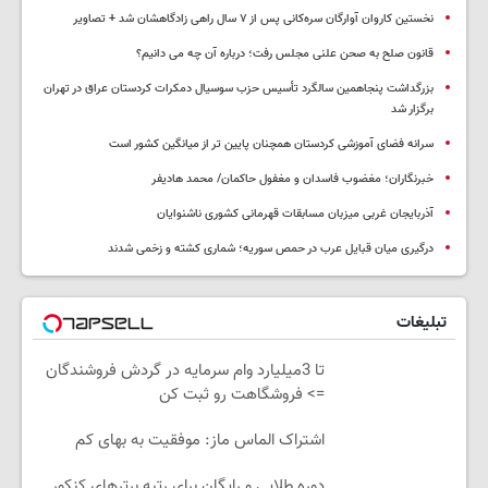
نخستین کاروان آوارگان سره‌کانی پس از ۷ سال راهی زادگاهشان شد + تصاویر
قانون صلح به صحن علنی مجلس رفت؛ درباره آن چه می دانیم؟
بزرگداشت پنجاهمین سالگرد تأسیس حزب سوسیال دمکرات کردستان عراق در تهران
برگزار شد
سرانه فضای آموزشی کردستان همچنان پایین تر از میانگین کشور است
خبرنگاران؛ مغضوب فاسدان و مغفول حاکمان/ محمد هادیفر
آذربایجان غربی میزبان مسابقات قهرمانی کشوری ناشنوایان
درگیری میان قبایل عرب در حمص سوریه؛ شماری کشته و زخمی شدند
تبلیغات
تا 3میلیارد وام سرمایه در گردش فروشندگان
=> فروشگاهت رو ثبت کن
اشتراک الماس ماز: موفقیت به بهای کم
دوره طلایی و رایگان برای رتبه برترهای کنکور