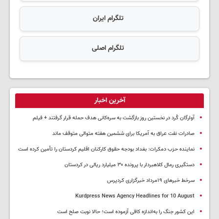
تلگرام ایران
تلگرام اصلی
آخرین اخبار
آوارگان کُرد در نخستین روز بازگشت به سره‌کانی هدف حمله قرار گرفتند + فیلم
صادرات نفت عراق به آمریکا برای ششمین هفته متوالی متوقف ماند
نماینده حزب دمکرات: بغداد بودجه حقوق کارکنان اقلیم کردستان را تأمین کرده است
دستگیری رمال کلاهبردار با پرونده ۳۰ میلیارد ریالی در کردستان
سرخط خبرهای ۱۹مرداد خبرگزاری کردپرس
Kurdpress News Agency Headlines for 10 August
این کشور جنگ را به‌اندازه کافی آزموده است؛ حالا نوبت صلح است