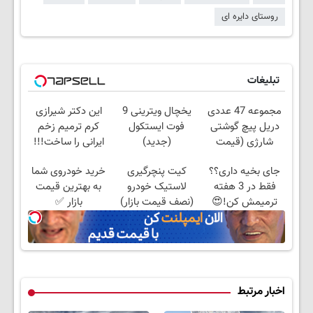
روستای دایره ای
تبلیغات
مجموعه 47 عددی
یخچال ویترینی 9
این دکتر شیرازی
دریل پیچ گوشتی
فوت ایستکول
کرم ترمیم زخم
شارژی (قیمت
(جدید)
ایرانی را ساخت!!!
باورنکردنی!!)
جای بخیه داری؟؟
کیت پنچرگیری
خرید خودروی شما
فقط در 3 هفته
لاستیک خودرو
به بهترین قیمت
ترمیمش کن!😍
(نصف قیمت بازار)
بازار ✅
اخبار مرتبط