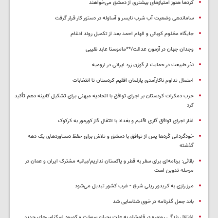
کردها هنوز امتیازهای بیشتری از دمشق می‌خواهند
ساماندهی وضعیت آب شرب نایسر و آساوله در دستور کار قرار گرفت
جایگاه مظلوم کوبانی و الهام احمد بعد از تکمیل روند ادغام
وجدان جهان در آزمون عدالت/**ماموستا عابد نقیبی
نذر طبیعت در حمایت از گوزن زرد ایرانی در ارومیه
احتمال تداوم ناکارآمدی پارلمان اقلیم کردستان تا انتخابات
حزب دمکرات کردستان بر اجرای توافق با اتحادیه میهنی برای تشکیل کابینه دهم تأکید
کرد
آغاز اجرای توافق گازی اقلیم و بغداد با انتقال گاز کورمور به کرکوک
خودگردانی کُردها پس از توافق با دمشق و تلاش برای حفظ دستاوردهای یک دهه
گذشته
بقائی: برنامه‌ای برای سفر به قطر و پاکستان نداریم/بیانیه مشترک ایران و عمان در
مرحله تدوین است
مرز رازی به کریدور ریلی شرق - غرب کشور تبدیل می‌شود
باند جعل گذرنامه در خوی شناسایی شد
اختلال زندگی روزمره در قامشلو به علت بحران سوخت و کمبود اسکناس‌های جدید