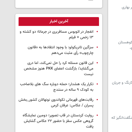
 بهاری
آخرین اخبار
انفجار در اتوبوس مسافربری در جرمانا؛ دو کشته و
۱۳ زخمی + فیلم
 کوهستان
سزگین تانریکولو: با وجود انتقادها به «قانون
،
چارچوب» رأی مثبت می‌دهم
این قانون مسئله کرد را حل نمی‌کند، اما دری
می‌گشاید/ بازگشت اعضای PKK هنوز مشخص
نیست
ارنگ و جریان
تکرار یک هشدار؛ حمله دوباره سگ های بلاصاحب
به کودک ۹ ساله در سنندج
رقابت‌های قهرمانی تکواندوی نونهالان کشور_بخش
پسران / عکاس: عرفان کرمی
روایت کردستان در قاب تصویر؛ دومین نمایشگاه
گفت‌انگیز که
گروهی عکس سقز با حضور ۲۲ عکاس گشایش
یافت