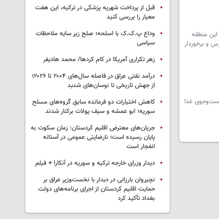
قبل از پرداخت شهریه پزشکی در ترکیه، این هفت
معیار را بررسی کنید
وداع پ.ک.ک با اسلحه؛ صلح زیر سایه ملاحظات
ین منطقه‌
سیاسی
س و برخوردار
زهر تکراری آمریکا در کام کردها/ محمد هادیفر
درآمد نفتی عراق در فاصله سال‌های ۲۰۰۴ تا ۲۰۲۶؛
از جهش تاریخی تا نوسان‌های شدید
جست‌وجوی غذا
کاهش اختیارات دو فرمانده سابق گروه‌های مسلح
سوریه؛ ابو عمشه و سیف پولات برکنار شدند
جریان‌های معترض اقلیم کردستان: زمان سکوت به
پایان رسیده است؛ نارضایتی عمومی در آستانه
انفجار است
دیدار وزرای خارجه ترکیه و سوریه در آنکارا + فیلم
نچیروان بارزانی در دیدار با نخست‌وزیر عراق بر
حمایت اقلیم کردستان از اجرای برنامه‌های دولت
بغداد تأکید کرد