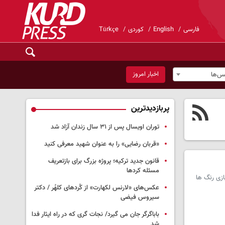
فارسی
English
کوردی
Türkçe
اخبار امروز
س‌ها
پربازدیدترین
توران اویسال پس از ۳۱ سال زندان آزاد شد
«قربان رضایی» را به عنوان شهید معرفی کنید
قانون جدید ترکیه؛ پروژه بزرگ‌ برای بازتعریف
مسئله کردها
متفاوت از بازی رنگ ها
عکس‌های «لارنس لکهارت» از کُردهای کلهُر / دکتر
سیروس فیضی
باباگرگر جان می گیرد/ نجات گری که در راه ایثار فدا
شد