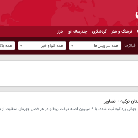
فرهنگ و هنر
گردشگری
چندرسانه ای
بازار
فیلترها
همه سرویس‌ها
همه انواع خبر
همه باک
ن ترکیه + تصاویر
سرویس ترکیه - مالاتیا، که به عنوان «پایتخت جهانی زردآلو» ثبت شده، با ۹ میلیون اصله درخت زردآلو در هر فصل چهره‌ای 