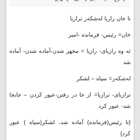
تا خان رازیا له‌شکه‌ر ترازیا
خان= رئیس- فرمانده -امیر
ئه وه رازیای- رازیا = مجهز شدن-آماده شدن- آماده
شد
له‌شکه‌ر= سپاه – لشکر
ترازیای- ترازیا= از جا در رفتن-عبور کردن – جابجا
شد- عبور کرد
{تا رئیس(فرمانده) آماده شد، لشکر(سپاه ) عبور
کرد}