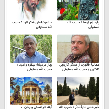
پارسای پُرسا / حبیب الله
سقمونیاهای شکَر آلود / حبیب
مستوفی
الله مستوفی
مطالبهٔ قانون، از عسکر گاریچی
بهار در میانهٔ شِکوَه و امید /
تاکنون / حبیب الله مستوفی
حبیب الله مستوفی
خَبر خمیر مایهٔ نَظَر / حبیب الله
آینه دارِ انسان و زمان /