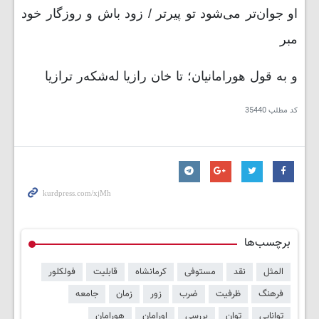
او جوان‌تر می‌شود تو پیرتر / زود باش و روزگار خود
مبر
و به قول هورامانیان؛ تا خان رازیا له‌شکه‌ر ترازیا
کد مطلب
35440
برچسب‌ها
المثل
نقد
مستوفی
کرمانشاه
قابلیت
فولکلور
فرهنگ
ظرفیت
ضرب
زور
زمان
جامعه
توانایی
توان
بررسی
اورامان
هورامان