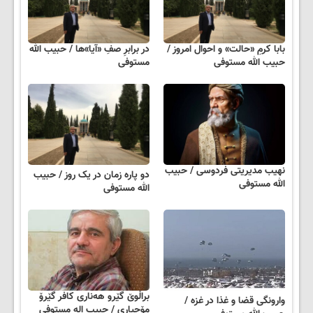
بابا کرمِ «حالت» و احوال امروز /
در برابرِ صفِ «آیا»ها / حبیب الله
حبیب الله مستوفی
مستوفی
نهیب مدیریتی فردوسی / حبیب
دو پاره زمان در یک روز / حبیب
الله مستوفی
الله مستوفی
براڵوێ گێرو ھەناری کافر گێرۆ
وارونگی قضا و غذا در غزه /
مۆچیاری / حبیب اله مستوفی