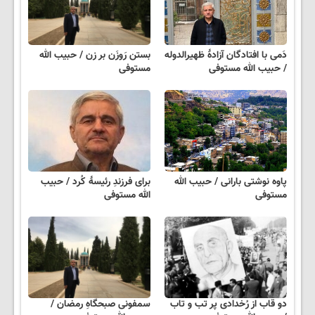
دَمی با افتادگان آزادهٔ ظهیرالدوله
بستن رَوزَن بر زن / حبیب الله
/ حبیب الله مستوفی
مستوفی
پاوه نوشتی بارانی / حبیب الله
برای فرزندِ رئیسهٔ کُرد / حبیب
مستوفی
الله مستوفی
دو قاب از رُخدادی پر تب و تاب
سمفونی صبحگاهِ رمضان /