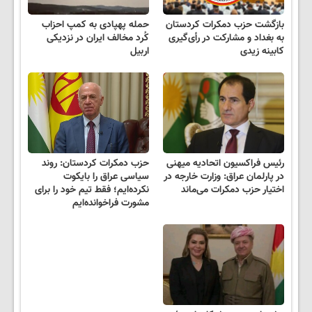
بازگشت حزب دمکرات کردستان
حمله پهپادی به کمپ احزاب
به بغداد و مشارکت در رأی‌گیری
کُرد مخالف ایران در نزدیکی
کابینه زیدی
اربیل
رئیس فراکسیون اتحادیه میهنی
حزب دمکرات کردستان: روند
در پارلمان عراق: وزارت خارجه در
سیاسی عراق را بایکوت
اختیار حزب دمکرات می‌ماند
نکردەایم؛ فقط تیم خود را برای
مشورت فراخوانده‌ایم