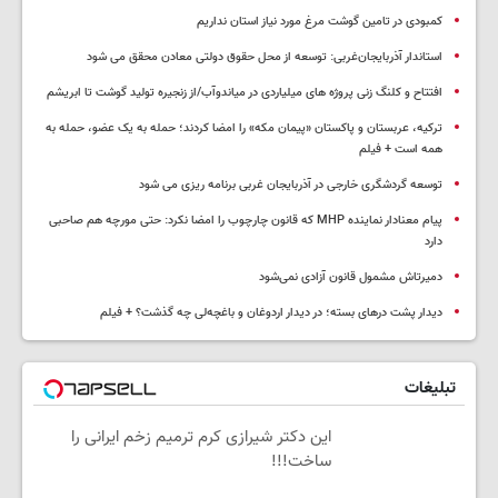
کمبودی در تامین گوشت مرغ مورد نیاز استان نداریم
استاندار آذربایجان‌غربی: توسعه از محل حقوق دولتی معادن محقق می شود
افتتاح و کلنگ زنی پروژه های میلیاردی در میاندوآب/از زنجیره تولید گوشت تا ابریشم
ترکیه، عربستان و پاکستان «پیمان مکه» را امضا کردند؛ حمله به یک عضو، حمله به
همه است + فیلم
توسعه گردشگری خارجی در آذربایجان غربی برنامه ریزی می شود
پیام معنادار نماینده MHP که قانون چارچوب را امضا نکرد: حتی مورچه هم صاحبی
دارد
دمیرتاش مشمول قانون آزادی نمی‌شود
دیدار پشت درهای بسته؛ در دیدار اردوغان و باغچه‌لی چه گذشت؟ + فیلم
تبلیغات
این دکتر شیرازی کرم ترمیم زخم ایرانی را
ساخت!!!