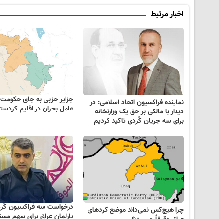
اخبار مرتبط
جزایر حزبی به جای حکومت 
نماینده فراکسیون اتحاد اسلامی: در
عامل بحران در اقلیم کردست
دیدار با مالکی بر حق یک وزارتخانه
برای سه جریان کُردی تاکید کردیم
درخواست سه فراکسیون کُر
چرا هیچ‌کس نمی‌داند موضع کردهای
پارلمان عراق برای سهم مست