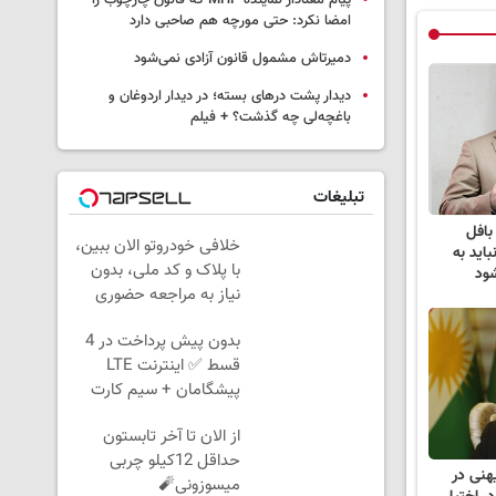
پیام معنادار نماینده MHP که قانون چارچوب را
امضا نکرد: حتی مورچه هم صاحبی دارد
دمیرتاش مشمول قانون آزادی نمی‌شود
دیدار پشت درهای بسته؛ در دیدار اردوغان و
باغچه‌لی چه گذشت؟ + فیلم
تبلیغات
بافل
خلافی خودروتو الان ببین،
اید به
با پلاک و کد ملی، بدون
ود
نیاز به مراجعه حضوری
بدون پیش پرداخت در 4
قسط ✅ اینترنت LTE
پیشگامان + سیم کارت
رایگان
از الان تا آخر تابستون
حداقل 12کیلو چربی
هنی در
میسوزونی🧨