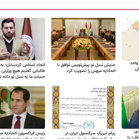
واحد
جنبش نسل نو پیش‌نویس توافق با
اتحاد اسلامی کردستان: به 
ان
اتحادیه میهنی را تصویب کرد
طالبانی گفتیم هیچ وزارتی نب
حساب ما به نسل نو داده ش
دی
پیام تبریک سرکنسول ایران در
رئیس فراکسیون اتحادیه می
قل؛ رد