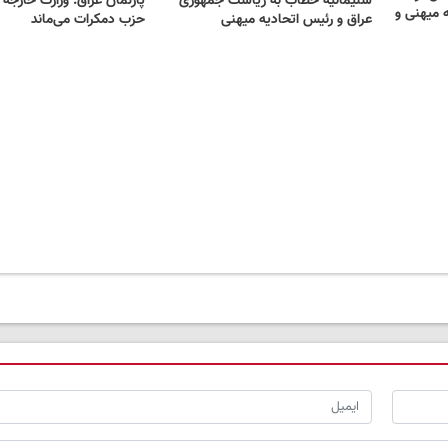
سلیمانیه خطاب به ریاست جمهوری
پارلمان عراق: وزارت خارجه د
 میهنی و
عراق و رئیس اتحادیه میهنی
حزب دمکرات می‌ماند