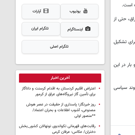
یوتیوب
آپارات
ق، حتی از
تلگرام ایران
اینستاگرام
برای تشکیل
تلگرام اصلی
بار در این
آخرین اخبار
روند سیاسی
اعتراض اقلیم کردستان به اقدام کرسنت و داناگاز
برای تأمین گاز نیروگاه‌های عراق از کرمور
روز خبرنگار؛ پاسداری از حقیقت در عصر هوش
مصنوعی، آشوب اطلاعات و بحران اعتماد/
**منصور اولی
رقابت‌های قهرمانی تکواندوی نونهالان کشور_بخش
دختران/ عکاس: عرفان کرمی