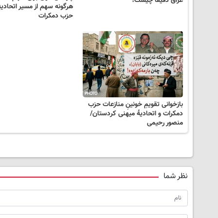
عراق دقیقاً چیست؟
هرگونه سهم از مسیر اتحادیه
حزب دمکرات
بازخوانی تقویمِ خونینِ منازعات حزب
دمکرات و اتحادیۀ میهنی کردستان/
منصور رحیمی
نظر شما