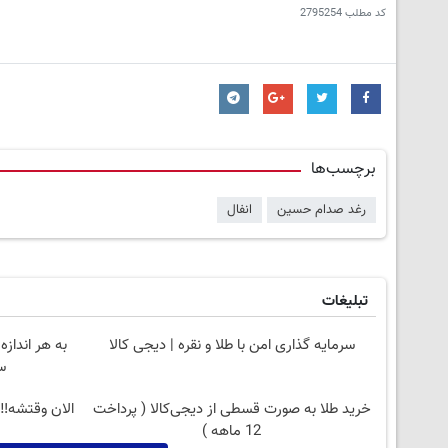
کد مطلب
2795254
برچسب‌ها
رغد صدام حسین
انفال
تبلیغات
سرمایه گذاری امن با طلا و نقره | دیجی کالا
به هر انداز
س
خرید طلا به صورت قسطی از دیجی‌کالا ( پرداخت
الان وقتشه‼️
12 ماهه )