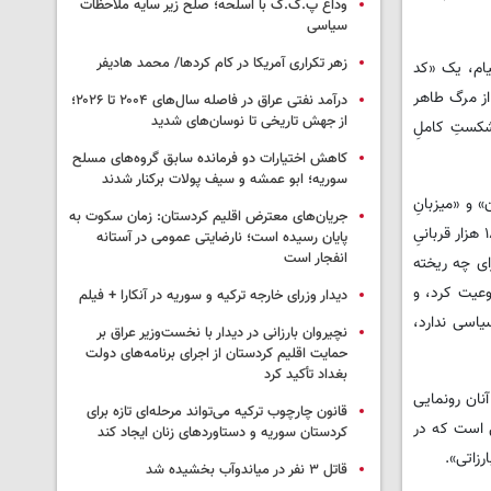
وداع پ.ک.ک با اسلحه؛ صلح زیر سایه ملاحظات
سیاسی
زهر تکراری آمریکا در کام کردها/ محمد هادیفر
یام، یک «کد
از مرگ طاهر
درآمد نفتی عراق در فاصله سال‌های ۲۰۰۴ تا ۲۰۲۶؛
از جهش تاریخی تا نوسان‌های شدید
شکستِ کاملِ
کاهش اختیارات دو فرمانده سابق گروه‌های مسلح
سوریه؛ ابو عمشه و سیف پولات برکنار شدند
 و «میزبانِ
جریان‌های معترض اقلیم کردستان: زمان سکوت به
وارثانِ شیمیایی» باشد. پیام تشکر رغد، یک «ننگ‌نامه» است که بر پیشانیِ سیاستِ «درهای باز» اربیل حک شد. تکلیف ۸۰ هزار بارزانیِ مفقودالاثر و ۱۸۲ هزار قربانیِ
پایان رسیده است؛ نارضایتی عمومی در آستانه
انفجار است
ای چه ریخته
ی طلب مشروعیت کرد، و
دیدار وزرای خارجه ترکیه و سوریه در آنکارا + فیلم
یاسی ندارد،
نچیروان بارزانی در دیدار با نخست‌وزیر عراق بر
حمایت اقلیم کردستان از اجرای برنامه‌های دولت
بغداد تأکید کرد
نان رونمایی
قانون چارچوب ترکیه می‌تواند مرحله‌ای تازه برای
ی است که در
کردستان سوریه و دستاوردهای زنان ایجاد کند
رزاتی».
قاتل ٣ نفر در میاندوآب بخشیده شد