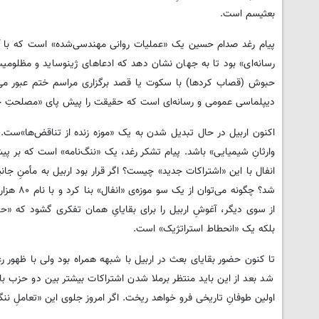
بعثیسم است.
پیام رغد صدام حسین یک «عملیات روانی مهندسی‌شده» است که با آن، بر
رسانه‌ای» بود تا به جهان نشان دهد که ادعاهای ژینوساید و مظلومی
حبوش (قصاب کردها) با سکوت یا قصد برگزاری مراسم ختم عبور می‌کن
دیپلماسی عمومی و رسانه‌ای است که حقیقت را پیش پای «مصلحتِ ح
اکنون اربیل در حال تبدیل شدن به یک «موزه زنده از تناقض‌ها»ست. 
انفال با این «اشتراکات جدید» چیست؟ اگر قرار بود اربیل به مأمنِ 
شد؟ چگون
از سوی دیگر، آغوشِ اربیل را برای بقایایِ همان تفکری گشود که «ح
بلکه یک «انحطاط استراتژیک» است.
تا کنون حضور بقایای بعث در اربیل با شبهه همراه بود ولی با ظهور رغ
شد بعد از این باید منتظر برملا شدن اشتراکات بیشتر بین دو حزب 
اولین طوفانِ تاریخی فرو خواهد ریخت. اگر امروز جلوی این «تعاملِ ننگی