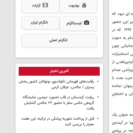
یوتیوب
آپارات
 ای نبود که
یز این حضور
تلگرام ایران
اینستاگرام
را در راستای سرمایه گذاری اعراب در اربیل معرفی میکرد البته نباید چندان بدنبال ریشه های اشتراکی بین حزب دمکرات و حزب بعث بود زیرا ۳۱ آگوست ۱۹۹۶ که در
ام به دعوتِ
تلگرام اصلی
جانیانی چون
س استخبارات
‌پیراهنی از
فروپاشی صدام
آخرین اخبار
 حزب بعث با
رقابت‌های قهرمانی تکواندوی نونهالان کشور_بخش
نهان نمانده
پسران / عکاس: عرفان کرمی
گویا بر اسکان و اختفای
روایت کردستان در قاب تصویر؛ دومین نمایشگاه
گروهی عکس سقز با حضور ۲۲ عکاس گشایش
یافت
به عنوان یک
قبل از پرداخت شهریه پزشکی در ترکیه، این هفت
ذ در آینده‌ی
معیار را بررسی کنید
» در پیله‌ی