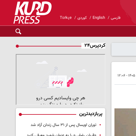
فارسی
English
کوردی
Türkçe
کردپرس۲۴
پربازدیدترین
توران اویسال پس از ۳۱ سال زندان آزاد شد
«قربان رضایی» را به عنوان شهید معرفی کنید