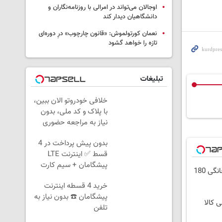
اوجالان می‌تواند در امرالی با روزنامه‌نگاران و
دانشگاهیان دیدار کند
نعمان کورتولموش: «قانون چارچوب» درِ دوره‌ای
تازه را خواهد گشود
تبلیغات
خلافی خودروتو الان ببین،
با پلاک و کد ملی، بدون
نیاز به مراجعه حضوری
بدون پیش پرداخت در 4
قسط ✅ اینترنت LTE
پیشگامان + سیم کارت
⏳فرصت محدود!! 3000گیگ اینترنت خانگی 180
رایگان
خرید 4 قسطه اینترنت
پیشگامان ☎️ بدون نیاز به
ی کالا
تلفن