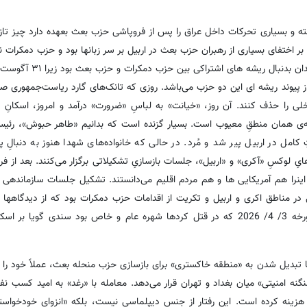
ه و بسیاری تحرکات داخل عراق را پس از فروپاشی حزب بعث بعهده دارد چیز تازه
بر اختفای بسیاری از رهبران حزب بعث در اربیل بر سر زبانها بود و حزب دمکرات ن
ز پیوند ریشه ای این دو حزب می‌باشد. روزی که تانک‌های گارد ریاست‌جمهوری صد
لی را حذف کنند. آن روز، «خیانت» به لباسِ «ضرورت» درآمد و امروز، اسکانِ 
دامه‌ی همان منطقِ معیوب است. بسیار گزنده است که بدانیم «طاهر حبوش»، رئی
ل در اربیل پیر شد و مُرد. در حالی که خانواده‌های شهدا هنوز به دنبالِ پاره
ایِ لوکسِ «آکری» و «اربیل»، جلسات بازسازیِ تشکیلاتی برگزار می‌کنند. بعد از 
ود اینرا هم آمریکایی ها و هم مردم اقلیم می‌دانستند. تشکیل جلسات سازماندهی
مناطق اکری و اربیل و تکریت از اقدامات حزب دمکرات بود که از دیدگاهها پ
است اعلام مرگ طاهر حبوش رئیس استخبارات صدام در اربیل در مورخه 3/ 4/ 2026 که در قتل کردها شهره عام و خاص بود سندی 
ا تبدیل شدن به «منطقه خاکستری» برای بازسازی حزب منحله بعث، عملاً خود را 
نگنه امنیتی» میان بغداد و تهران قرار می‌دهد. معامله با «رغد» به امید کسب نفو
 هزینه کرده است. این رفتار از جنس دیپلماسی نیست، بلکه «انزوایِ خودخواسته