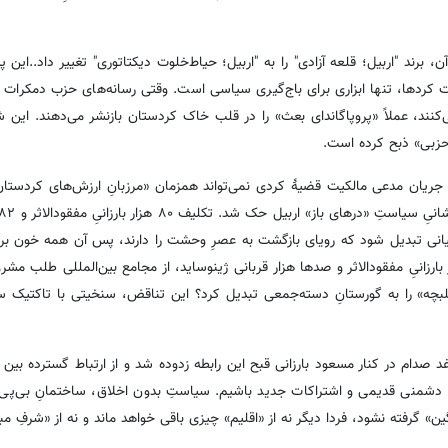
ند "اربیل؛ قلعه آزادی" را به "اربیل؛ حیاط‌خلوت دیکتاتوری" تغییر داد..این پ
ت کردها، تنها ابزاری برای باج‌گیری سیاسی است. وقتی رسانه‌های حزب دمکرات 
ند، عملاً «پروپاگاندای بعث» را در قلب خاک کردستان بازنشر می‌دهند. این 
زبی» ذبح کرده است.
جریان مدعی مالکیت قضیۀ کردی نمی‌تواند همزمان «مرزبانِ ارزش‌های کردستان»
جانیانی تبدیل شود که رویای بازگشت به عصرِ وحشت را دارند، پس آن همه خون بر
ه می‌توان از یک سو موزه‌ی «انفال» بنا کرد و با نام ۸۰ هزار بارزانیِ مفقودالاثر و صدها هزار قربانی ژینوساید، از مجامع بین‌الملل
لبچه» را به گورستانِ دسته‌جمعی تبدیل کرد؟ این تناقض، سنخیتی با تاکتیک س
د صدام در کنار مسعود بارزانی قبح این رابطه زدوده شد و از ارتباط گسترده بین آ
با دشمنی قدیمی و اشتراکات جدید باشیم. سیاستِ بدون اخلاق، ساختمانِ بی‌پ
ن» گرفته نشود، فردا دیگر نه از «اقلیم» چیزی باقی خواهد ماند و نه از «شرفِ مبا