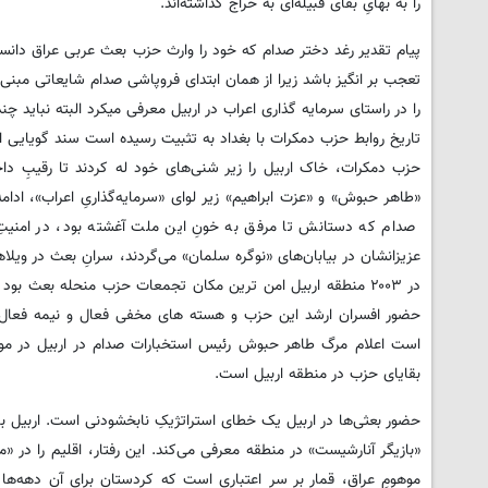
را به بهایِ بقای قبیله‌ای به حراج گذاشته‌اند.
پیام تقدیر رغد دختر صدام که خود را وارث حزب بعث عربی عراق دانست
تعجب بر انگیز باشد زیرا از همان ابتدای فروپاشی صدام شایعاتی مبنی 
تاریخ روابط حزب دمکرات با بغداد به تثبیت رسیده است سند گویایی ا
حزب دمکرات، خاک اربیل را زیر شنی‌های خود له کردند تا رقیبِ داخ
«طاهر حبوش» و «عزت ابراهیم» زیر لوای «سرمایه‌گذاریِ اعراب»، ا
صدام که دستانش تا مرفق به خونِ این ملت آغشته بود، در امنیتِ کام
عزیزانشان در بیابان‌های «نوگره سلمان» می‌گردند، سرانِ بعث در ویلاه
در ۲۰۰۳ منطقه اربیل امن ترین مکان تجمعات حزب منحله بعث ب
حضور افسران ارشد این حزب و هسته های مخفی فعال و نیمه فعال در 
بقایای حزب در منطقه اربیل است.
حضور بعثی‌ها در اربیل یک خطای استراتژیکِ نابخشودنی است. اربیل ب
«بازیگر آنارشیست» در منطقه معرفی می‌کند. این رفتار، اقلیم را در «م
موهومِ عراق، قمار بر سرِ اعتباری است که کردستان برای آن دهه‌ها