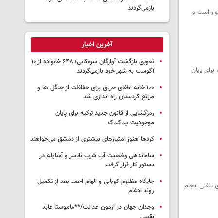
بازمی‌گردند
وار است و
آخرین اخبار
تعویق بازگشت آوارگان سره‌کانی؛ ۶۴۸ خانواده از ۱۰
برای پایان
آگوست به شهر خود بازمی‌گردند
۱۰۰ خانه اطفای حریق برای حفاظت از جنگل ها و
مراتع کردستان راه اندازی شد
رمزگشایی از قانون جدید ترکیه برای پایان
موجودیت پ.ک.ک
کردها هنوز امتیازهای بیشتری از دمشق می‌خواهند
ساماندهی وضعیت آب شرب نایسر و آساوله در
دستور کار قرار گرفت
جایگاه مظلوم کوبانی و الهام احمد بعد از تکمیل
 تلفنی انجام
روند ادغام
وجدان جهان در آزمون عدالت/**ماموستا عابد
نقیبی