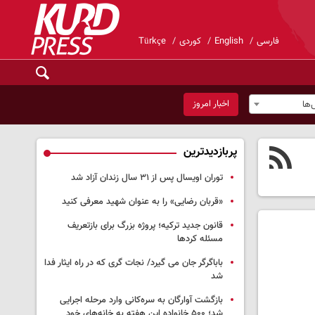
فارسی
English
کوردی
Türkçe
اخبار امروز
ها
پربازدیدترین
توران اویسال پس از ۳۱ سال زندان آزاد شد
«قربان رضایی» را به عنوان شهید معرفی کنید
قانون جدید ترکیه؛ پروژه بزرگ‌ برای بازتعریف
مسئله کردها
باباگرگر جان می گیرد/ نجات گری که در راه ایثار فدا
شد
بازگشت آوارگان به سره‌کانی وارد مرحله اجرایی
شد؛ ۵۰۰ خانواده این هفته به خانه‌های خود