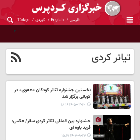
فارسی
English
کوردی
Türkçe
تیاتر کردی
نخستین جشنواره تئاتر کودکان «هەوی» در
کوبانی برگزار شد
۱۴۰۵-۰۳-۳۰ ۱۸:۱۶
جشنواره بین المللی تئاتر کردی سقز/ عکس:
فربد باوه ای
۱۴۰۴-۰۹-۲۴ ۱۵:۱۹