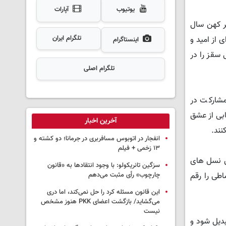
یوتیوب
آپارات
ر کهن سال
تلگرام ایران
 از امید و
اینستاگرام
 سقز را در
تلگرام اصلی
مشارکت در
ابی از عشق
آخرین اخبار
نند.
انفجار در اتوبوس مسافربری در جرمانا؛ دو کشته و
۱۳ زخمی + فیلم
ین نسل های
سزگین تانریکولو: با وجود انتقادها به «قانون
طی را رقم
چارچوب» رأی مثبت می‌دهم
این قانون مسئله کرد را حل نمی‌کند، اما دری
می‌گشاید/ بازگشت اعضای PKK هنوز مشخص
نیست
دیل شود و