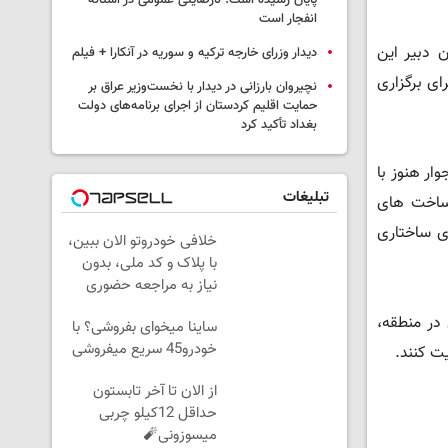
پایان رسیده است؛ نارضایتی عمومی در آستانه
انفجار است
 دبیر این
دیدار وزرای خارجه ترکیه و سوریه در آنکارا + فیلم
ای برگزاری
نچیروان بارزانی در دیدار با نخست‌وزیر عراق بر
حمایت اقلیم کردستان از اجرای برنامه‌های دولت
بغداد تأکید کرد
ار هنوز با
تبلیغات
یرساخت های
ی ساختاری
خلافی خودروتو الان ببین،
با پلاک و کد ملی، بدون
نیاز به مراجعه حضوری
 در منطقه،
ساینا میخوای بفروشی؟ با
خودرو45 سریع میفروشی
یت کنند.
از الان تا آخر تابستون
حداقل 12کیلو چربی
میسوزونی🧨