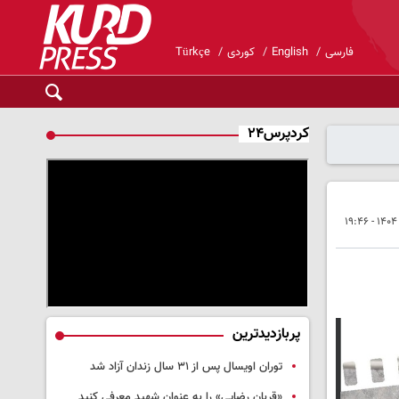
فارسی
English
کوردی
Türkçe
کردپرس۲۴
پربازدیدترین
توران اویسال پس از ۳۱ سال زندان آزاد شد
«قربان رضایی» را به عنوان شهید معرفی کنید