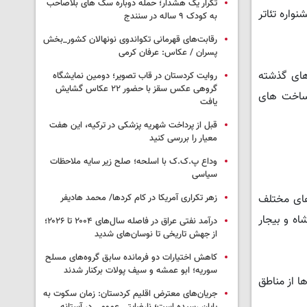
تکرار یک هشدار؛ حمله دوباره سگ های بلاصاحب
واره تئاتر
به کودک ۹ ساله در سنندج
رقابت‌های قهرمانی تکواندوی نونهالان کشور_بخش
پسران / عکاس: عرفان کرمی
 های گذشته
روایت کردستان در قاب تصویر؛ دومین نمایشگاه
گروهی عکس سقز با حضور ۲۲ عکاس گشایش
رساخت های
یافت
قبل از پرداخت شهریه پزشکی در ترکیه، این هفت
معیار را بررسی کنید
وداع پ.ک.ک با اسلحه؛ صلح زیر سایه ملاحظات
سیاسی
های مختلف
زهر تکراری آمریکا در کام کردها/ محمد هادیفر
اه و بیجار
درآمد نفتی عراق در فاصله سال‌های ۲۰۰۴ تا ۲۰۲۶؛
از جهش تاریخی تا نوسان‌های شدید
کاهش اختیارات دو فرمانده سابق گروه‌های مسلح
سوریه؛ ابو عمشه و سیف پولات برکنار شدند
ا از مناطق
جریان‌های معترض اقلیم کردستان: زمان سکوت به