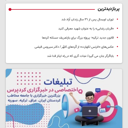
پربازدیدترین
توران اویسال پس از ۳۱ سال زندان آزاد شد
«قربان رضایی» را به عنوان شهید معرفی کنید
قانون جدید ترکیه؛ پروژه بزرگ‌ برای بازتعریف مسئله کردها
عکس‌های «لارنس لکهارت» از کُردهای کلهُر / دکتر سیروس فیضی
باباگرگر جان می گیرد/ نجات گری که در راه ایثار فدا شد