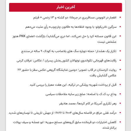
آخرین اخبار
انفجار در اتوبوس مسافربری در جرمانا؛ دو کشته و ۱۳ زخمی + فیلم
سزگین تانریکولو: با وجود انتقادها به «قانون چارچوب» رأی مثبت می‌دهم
این قانون مسئله کرد را حل نمی‌کند، اما دری می‌گشاید/ بازگشت اعضای PKK هنوز
مشخص نیست
تکرار یک هشدار؛ حمله دوباره سگ های بلاصاحب به کودک ۹ ساله در سنندج
رقابت‌های قهرمانی تکواندوی نونهالان کشور_بخش پسران / عکاس: عرفان کرمی
روایت کردستان در قاب تصویر؛ دومین نمایشگاه گروهی عکس سقز با حضور ۲۲
عکاس گشایش یافت
قبل از پرداخت شهریه پزشکی در ترکیه، این هفت معیار را بررسی کنید
وداع پ.ک.ک با اسلحه؛ صلح زیر سایه ملاحظات سیاسی
زهر تکراری آمریکا در کام کردها/ محمد هادیفر
درآمد نفتی عراق در فاصله سال‌های ۲۰۰۴ تا ۲۰۲۶؛ از جهش تاریخی تا نوسان‌های شدید
کاهش اختیارات دو فرمانده سابق گروه‌های مسلح سوریه؛ ابو عمشه و سیف پولات
برکنار شدند