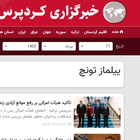
خانه
اقلیم کردستان
ترکیه
سوریه
جهان
عراق
ایران
استان ها
تاریخ
17
مرداد
1405
ییلماز تونچ
تأکید هیأت امرالی بر رفع موانع آزادی ز
سرویس ترکیه - اعضای هیأت امرالی پس از دیدا
مشکلات زندانیان به‌طور مفصل بررسی شده 
۱۴۰۴-۱۰-۰۲ ۱۵:۴۲