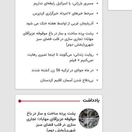
مسرور بارزانی: با اسرائیل رابطه‌ای نداریم
سرخط خبرهای ۱۷مرداد خبرگزاری کردپرس
آذربایجان غربی از اواسط هفته خنک می شود
پشت پرده ساخت و ساز در باغ موقوفه عزیزآقای
مهاباد؛ تجاری سازی در قلب فضای سبز
شهری(بخش دوم)
روایت زندانی: می‌گویند تا اینجا نمیری رهایت
نمی‌کنیم + فیلم
در ماه جولای در ترکیه 56 زن کشته شدند
بی‌دفاع شدن آسمان اقلیم کردستان
یادداشت
 به جنگ لبنان
پشت پرده ساخت و ساز در باغ
ست؟
موقوفه عزیزآقای مهاباد؛ تجاری
سازی در قلب فضای سبز
شهری(بخش دوم)