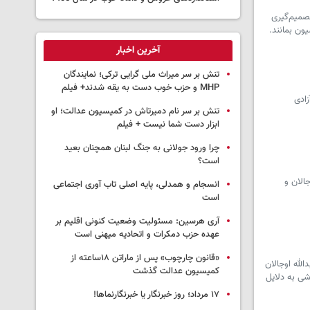
تصمیم‌گیری
ون بمانند.
آخرین اخبار
تنش بر سر میراث ملی گرایی ترکی؛ نمایندگان
MHP و حزب خوب دست به یقه شدند+ فیلم
زادی
تنش بر سر نام دمیرتاش در کمیسیون عدالت؛ او
ابزار دست شما نیست + فیلم
چرا ورود جولانی به جنگ لبنان همچنان بعید
است؟
الان و
انسجام و همدلی، پایه اصلی تاب آوری اجتماعی
است
آری هرسین: مسئولیت وضعیت کنونی اقلیم بر
عهده حزب دمکرات و اتحادیه میهنی است
«قانون چارچوب» پس از ماراتن ۱۸ساعته از
الله اوجالان
کمیسیون عدالت گذشت
شی به دلایل
١٧ مرداد؛ روز خبرنگار یا خبرنگارنماها!