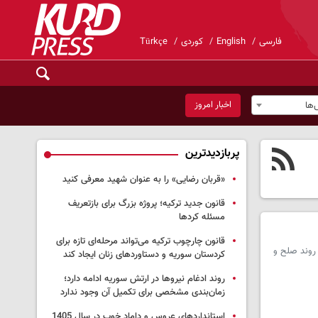
فارسی
English
کوردی
Türkçe
اخبار امروز
ها
پربازدیدترین
«قربان رضایی» را به عنوان شهید معرفی کنید
قانون جدید ترکیه؛ پروژه بزرگ‌ برای بازتعریف
مسئله کردها
قانون چارچوب ترکیه می‌تواند مرحله‌ای تازه برای
 روند صلح و
کردستان سوریه و دستاوردهای زنان ایجاد کند
روند ادغام نیروها در ارتش سوریه ادامه دارد؛
زمان‌بندی مشخصی برای تکمیل آن وجود ندارد
استانداردهای عروس و داماد خوب در سال 1405