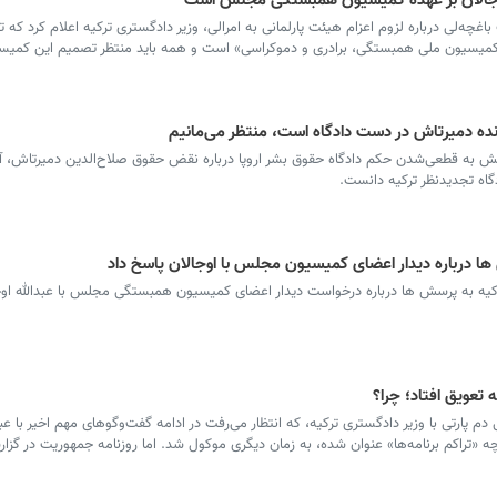
ا اوجالان بر عهده کمیسیون همبستگی مجلس است
چه‌لی درباره لزوم اعزام هیئت پارلمانی به امرالی، وزیر دادگستری ترکیه اعلام کرد که 
تیار کمیسیون ملی همبستگی، برادری و دموکراسی» است و همه باید منتظر تصمیم این کمیسی
ونده دمیرتاش در دست دادگاه است، منتظر می‌مانیم
نش به قطعی‌شدن حکم دادگاه حقوق بشر اروپا درباره نقض حقوق صلاح‌الدین دمیرتاش، آ
گاه تجدیدنظر ترکیه دانست.
ها درباره دیدار اعضای کمیسیون مجلس با اوجالان پاسخ داد
ترکیه به پرسش ها درباره درخواست دیدار اعضای کمیسیون همبستگی مجلس با عبدالله اوج
تعویق افتاد؛ چرا؟
م پارتی با وزیر دادگستری ترکیه، که انتظار می‌رفت در ادامه گفت‌وگوهای مهم اخیر با عبد
چه «تراکم برنامه‌ها» عنوان شده، به زمان دیگری موکول شد. اما روزنامه جمهوریت در گزار