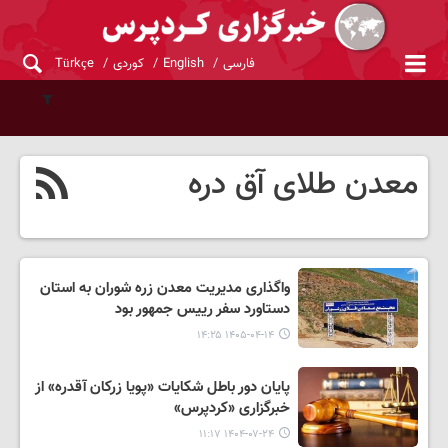
فارسی
English
کوردی
Türkçe
معدن طلای آق دره
واگذاری مدیریت معدن زره شوران به استان
دستاورد سفر رییس جمهور بود
۱۴۰۵-۰۴-۱۴ ۱۴:۲۵
پایان دور باطل شکایات «پویا زرکان آقدره» از
خبرگزاری «کردپرس»
۱۴۰۴-۰۷-۲۴ ۱۱:۱۷