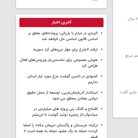
سرویس آذربایجان غربی- استاندار آذربایجان‌غربی با اشاره به بهبود وضعیت دریاچه ارومیه گفت: تراز دریاچه به ۱۲۷۱ متر رسیده که طی ۶ سال
آخرین اخبار
الزیدی در دیدار با بارزانی: پرونده‌های معلق بر
اساس قانون اساسی حل خواهد شد
ترفند الشرع برای مهار نیروهای کرد سوریه
ایجان‌غربی با بیان اینکه وسعت دریاچه ارومیه در حال حاضر به ۲۷۸۰ کیلومتر مربع
هوش مصنوعی برای نخستین‌بار ویروس‌های فعال
طراحی کرد
کمبودی در تامین گوشت مرغ مورد نیاز استان
نداریم
 جاری گفت:
استاندار آذربایجان‌غربی: توسعه از محل حقوق
دولتی معادن محقق می شود
افتتاح و کلنگ زنی پروژه های میلیاردی در
میاندوآب/از زنجیره تولید گوشت تا ابریشم
ترکیه، عربستان و پاکستان «پیمان مکه» را امضا
کردند؛ حمله به یک عضو، حمله به همه است +
فیلم