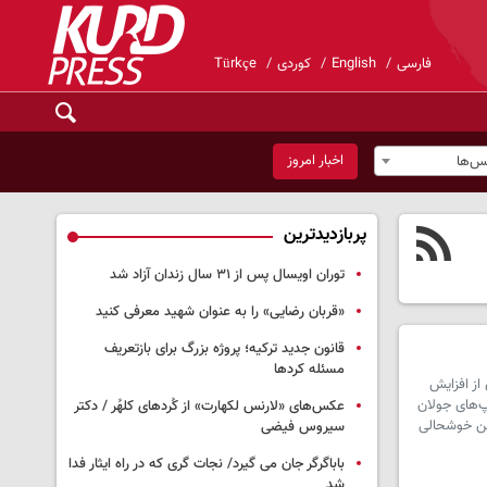
فارسی
English
کوردی
Türkçe
اخبار امروز
س‌ها
پربازدیدترین
توران اویسال پس از ۳۱ سال زندان آزاد شد
«قربان رضایی» را به عنوان شهید معرفی کنید
قانون جدید ترکیه؛ پروژه بزرگ‌ برای بازتعریف
مسئله کردها
از افزایش
پ‌های جولان
عکس‌های «لارنس لکهارت» از کُردهای کلهُر / دکتر
ین خوشحالی
سیروس فیضی
باباگرگر جان می گیرد/ نجات گری که در راه ایثار فدا
شد