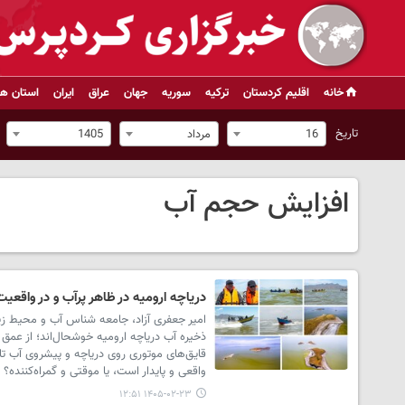
خانه
اقلیم کردستان
ترکیه
سوریه
جهان
عراق
ایران
استان ها
تاریخ
16
مرداد
1405
افزایش حجم آب
دریاچه ارومیه در ظاهر پرآب و در واقعی
امیر جعفری آزاد، جامعه شناس آب و محیط ز
ذخیره آب دریاچه ارومیه خوشحال‌اند؛ از عمق
قایق‌های موتوری روی دریاچه و پیشروی آب ت
واقعی و پایدار است، یا موقتی و گمراه‌کننده؟
۱۴۰۵-۰۲-۲۳ ۱۲:۵۱