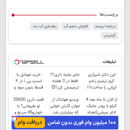
برچسب‌ها
دریاچه ارومیه
افزایش حجم آب
رهاسازی آب سد
کردپرس
تبلیغات
این دکتر شیرازی
جای بخیه داری؟؟
خرید موبایل با
کرم ترمیم زخم
فقط در 3 هفته
اسنپ پی | در ۴
ایرانی را ساخت!!!
ترمیمش کن!😍
قسط بدون سود و
کارمزد!
از الان تا ماه بعد 4
ویدیو هولناک از
قصد داری 206SD
کیلو با پودر جلبک
جوان کارتن خوابی
تو بفروشی؟ با
لاغر میشی(تعداد
که میلیاردر شد.
خودرو45 سریع و
محدود)
آموزش رایگان
امن بفروش