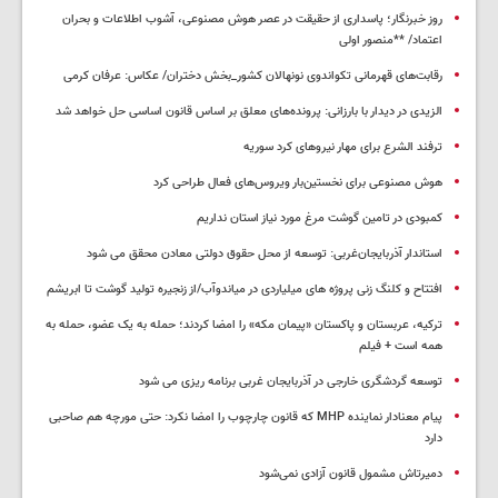
روز خبرنگار؛ پاسداری از حقیقت در عصر هوش مصنوعی، آشوب اطلاعات و بحران
اعتماد/ **منصور اولی
رقابت‌های قهرمانی تکواندوی نونهالان کشور_بخش دختران/ عکاس: عرفان کرمی
الزیدی در دیدار با بارزانی: پرونده‌های معلق بر اساس قانون اساسی حل خواهد شد
ترفند الشرع برای مهار نیروهای کرد سوریه
هوش مصنوعی برای نخستین‌بار ویروس‌های فعال طراحی کرد
کمبودی در تامین گوشت مرغ مورد نیاز استان نداریم
استاندار آذربایجان‌غربی: توسعه از محل حقوق دولتی معادن محقق می شود
افتتاح و کلنگ زنی پروژه های میلیاردی در میاندوآب/از زنجیره تولید گوشت تا ابریشم
ترکیه، عربستان و پاکستان «پیمان مکه» را امضا کردند؛ حمله به یک عضو، حمله به
همه است + فیلم
توسعه گردشگری خارجی در آذربایجان غربی برنامه ریزی می شود
پیام معنادار نماینده MHP که قانون چارچوب را امضا نکرد: حتی مورچه هم صاحبی
دارد
دمیرتاش مشمول قانون آزادی نمی‌شود