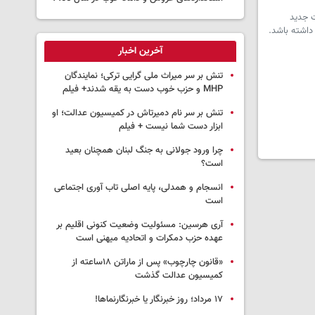
ت جدید
داشته باشد.
آخرین اخبار
تنش بر سر میراث ملی گرایی ترکی؛ نمایندگان
MHP و حزب خوب دست به یقه شدند+ فیلم
تنش بر سر نام دمیرتاش در کمیسیون عدالت؛ او
ابزار دست شما نیست + فیلم
چرا ورود جولانی به جنگ لبنان همچنان بعید
است؟
انسجام و همدلی، پایه اصلی تاب آوری اجتماعی
است
آری هرسین: مسئولیت وضعیت کنونی اقلیم بر
عهده حزب دمکرات و اتحادیه میهنی است
«قانون چارچوب» پس از ماراتن ۱۸ساعته از
کمیسیون عدالت گذشت
١٧ مرداد؛ روز خبرنگار یا خبرنگارنماها!