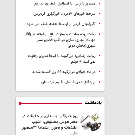
مسرور بارزانی: با اسرائیل رابطه‌ای نداریم
سرخط خبرهای ۱۷مرداد خبرگزاری کردپرس
آذربایجان غربی از اواسط هفته خنک می شود
پشت پرده ساخت و ساز در باغ موقوفه عزیزآقای
مهاباد؛ تجاری سازی در قلب فضای سبز
شهری(بخش دوم)
روایت زندانی: می‌گویند تا اینجا نمیری رهایت
نمی‌کنیم + فیلم
در ماه جولای در ترکیه 56 زن کشته شدند
بی‌دفاع شدن آسمان اقلیم کردستان
یادداشت
و ساز در باغ
روز خبرنگار؛ پاسداری از حقیقت در
 مهاباد؛ تجاری
عصر هوش مصنوعی، آشوب
ضای سبز
اطلاعات و بحران اعتماد/ **منصور
)
اولی