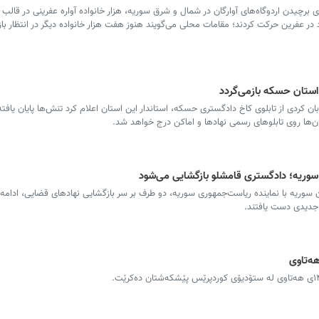
 برچیدن اردوگاه‌های آوارگان در شمال و شرق سوریه، هزار خانواده آواره عفرینی در قالب
ر عفرین حرکت کردند؛ مقامات محلی می‌گویند هنوز هفت هزار خانواده دیگر در انتظار ب
پشت پرده ساخت و ساز در باغ
روز خبرنگار؛ پا
موقوفه عزیزآقای مهاباد؛ از وعده
عصر هوش مصنو
سازه سبک تا بنای تجاری در قلب
اطلاعات و بحران
فضای سبز شهری**
اولی
استان حسکه بازمی‌گردد
کردی از تابلوی کاخ دادگستری حسکه، استاندار این استان اعلام کرد تنش‌ها پایان یافته
بان‌ها روی تابلوهای رسمی نهادها و اماکن درج خواهد شد.
سوریه؛ دادگستری قامشلو بازگشایی می‌شود
سوریه با نماینده ریاست‌جمهوری سوریه، دو طرف بر سر بازگشایی نهادهای قضایی، ادامه 
 جدیدی دست یافتند.