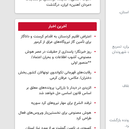
«مردان آهنین» ایران، درگذشت
ستان،
آخرین اخبار
اعتراض اقلیم کردستان به اقدام کرسنت و داناگاز
برای تأمین گاز نیروگاه‌های عراق از کرمور
ران، تسریع
روز خبرنگار؛ پاسداری از حقیقت در عصر هوش
ت شهروندان
مصنوعی، آشوب اطلاعات و بحران اعتماد/
**منصور اولی
رقابت‌های قهرمانی تکواندوی نونهالان کشور_بخش
دختران/ عکاس: عرفان کرمی
خلاف
الزیدی در دیدار با بارزانی: پرونده‌های معلق بر
اساس قانون اساسی حل خواهد شد
ترفند الشرع برای مهار نیروهای کرد سوریه
هوش مصنوعی برای نخستین‌بار ویروس‌های فعال
طراحی کرد
رونده بازگشت
د.
کمبودی در تامین گوشت مرغ مورد نیاز استان