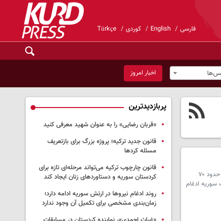
فارسی
English
کوردی
Türkçe
اخبار امروز
س‌ها
پربازدیدترین
«قربان رضایی» را به عنوان شهید معرفی کنید
قانون جدید ترکیه؛ پروژه بزرگ‌ برای بازتعریف
مسئله کردها
قانون چارچوب ترکیه می‌تواند مرحله‌ای تازه برای
سرویس سوریه - استاندار حسکه اعلام کرد روند ادغام و فعال‌سازی نهادهای دولتی در این استان به مرحله پیشرفته‌ای رسیده و تاکنون حدود ۷۰
کردستان سوریه و دستاوردهای زنان ایجاد کند
 سوریه ادغام
روند ادغام نیروها در ارتش سوریه ادامه دارد؛
زمان‌بندی مشخصی برای تکمیل آن وجود ندارد
«غیاث احمدی»، نماینده کردستان در مسابقات