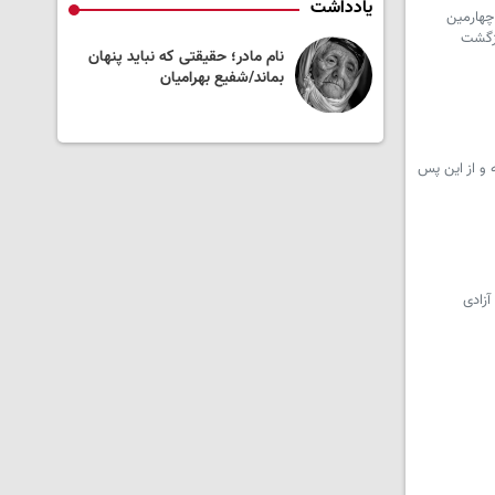
یادداشت
 چهارمین
ازگشت
سداری از حقیقت در
نام مادر؛ حقیقتی که نباید پنهان
عی، آشوب
بماند/شفیع بهرامیان
 اعتماد/ **منصور
 و از این پس
آزادی