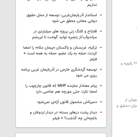
نداریم
استاندار آذربایجان‌غربی: توسعه از محل حقوق
دولتی معادن محقق می شود
افتتاح و کلنگ زنی پروژه های میلیاردی در
میاندوآب/از زنجیره تولید گوشت تا ابریشم
ترکیه، عربستان و پاکستان «پیمان مکه» را امضا
کردند؛ حمله به یک عضو، حمله به همه است +
فیلم
سرویس سوریه - استاندار حسکه از آزادی گروه دیگری از زندانیان عضو SDF در ۲۵ مه خبر داد و اعلام کرد این اقدام در چارچوب توافق ۲۹ ژانویه و
توسعه گردشگری خارجی در آذربایجان غربی برنامه
ریزی می شود
پیام معنادار نماینده MHP که قانون چارچوب را
امضا نکرد: حتی مورچه هم صاحبی دارد
نان از
دمیرتاش مشمول قانون آزادی نمی‌شود
 میان دمشق و
دیدار پشت درهای بسته؛ در دیدار اردوغان و
باغچه‌لی چه گذشت؟ + فیلم