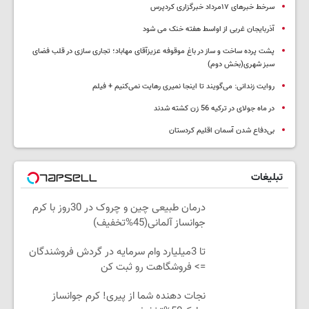
سرخط خبرهای ۱۷مرداد خبرگزاری کردپرس
آذربایجان غربی از اواسط هفته خنک می شود
پشت پرده ساخت و ساز در باغ موقوفه عزیزآقای مهاباد؛ تجاری سازی در قلب فضای
سبز شهری(بخش دوم)
روایت زندانی: می‌گویند تا اینجا نمیری رهایت نمی‌کنیم + فیلم
در ماه جولای در ترکیه 56 زن کشته شدند
بی‌دفاع شدن آسمان اقلیم کردستان
تبلیغات
درمان طبیعی چین و چروک در 30روز با کرم
جوانساز آلمانی(45%تخفیف)
تا 3میلیارد وام سرمایه در گردش فروشندگان
=> فروشگاهت رو ثبت کن
نجات دهنده شما از پیری! کرم جوانساز