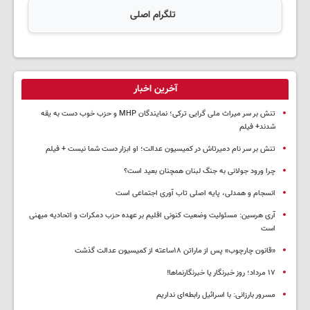
تلگرام اصلی
آخرین اخبار
تنش بر سر میراث ملی گرایی ترکی؛ نمایندگان MHP و حزب خوب دست به یقه
شدند+ فیلم
تنش بر سر نام دمیرتاش در کمیسیون عدالت؛ او ابزار دست شما نیست + فیلم
چرا ورود جولانی به جنگ لبنان همچنان بعید است؟
انسجام و همدلی، پایه اصلی تاب آوری اجتماعی است
آری هرسین: مسئولیت وضعیت کنونی اقلیم بر عهده حزب دمکرات و اتحادیه میهنی
است
«قانون چارچوب» پس از ماراتن ۱۸ساعته از کمیسیون عدالت گذشت
١٧ مرداد؛ روز خبرنگار یا خبرنگارنماها!
مسرور بارزانی: با اسرائیل رابطه‌ای نداریم