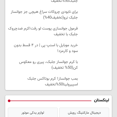
جلبک50%تخفیف
برای نابودی چروکات سراغ هیچی جز جوانساز
جلبک نرو(تخفیف40%)
فرمول جوانسازی پوست لو رفت!کرم ضدچروک
جلبک با تخفیف
خرید موبایل با اسنپ پی | در ۴ قسط بدون
سود و کارمزد!
با کرم جوانساز جلبک، پیری رو معکوس
کن(50% تخفیف)
بمب جوانساز! کرم بوتاکس جلبک
اسپیرولینا50%تخفیف
لینکستان
دیجیتال مارکتینگ رویش
لوازم یدکی موتور