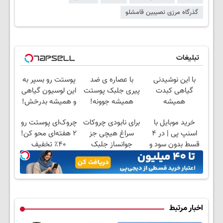
گذرگاه مرزی نصیبین قامشلو
تبلیغات
با این نوشیدنی
با عصاره ی ضد
پوستت رو بسپر به
گیاهی کبدت
پیری جلبک پوستت
این لوسیون گیاهی
همیشه
همیشه جوونه!
و همیشه بدرخش!
پرقدرته55%تخفیف
خرید موبایل با
برای نابودی چروکات
چروک‌ای پوستت رو
اسنپ پی | در ۴
سراغ هیچی جز
۲ هفته‌ای محو کن!
قسط بدون سود و
جوانساز جلبک
۴۰٪ تخفیف
کارمزد!
نرو(تخفیف40%)
اخبار مرتبط