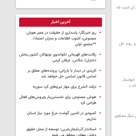
ن آن است که
آخرین اخبار
روز خبرنگار؛ پاسداری از حقیقت در عصر هوش
مصنوعی، آشوب اطلاعات و بحران اعتماد/
رد روند حل
**منصور اولی
رقابت‌های قهرمانی تکواندوی نونهالان کشور_بخش
دختران/ عکاس: عرفان کرمی
الزیدی در دیدار با بارزانی: پرونده‌های معلق بر
اساس قانون اساسی حل خواهد شد
مرالی، خواستار
ند.»
ترفند الشرع برای مهار نیروهای کرد سوریه
هوش مصنوعی برای نخستین‌بار ویروس‌های فعال
طراحی کرد
کمبودی در تامین گوشت مرغ مورد نیاز استان
ی دیگر محکوم
نداریم
استاندار آذربایجان‌غربی: توسعه از محل حقوق
دولتی معادن محقق می شود