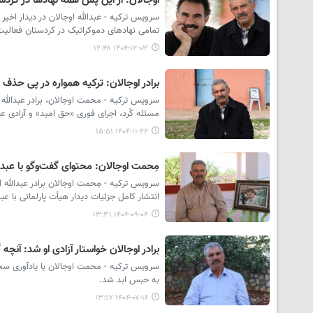
اوجالان: از این پس همه نهادها در کردست
سرویس ترکیه - عبدالله اوجالان در دیدار اخیر
تمامی نهادهای دموکراتیک در کردستان فعالیت‌ه
۱۴۰۴-۱۲-۰۳ ۱۲:۴۸
برادر اوجالان: ترکیه همواره در پی حذف 
سرویس ترکیه - محمت اوجالان، برادر عبدالله او
مسئله کُرد، اجرای فوری «حق امید» و آزادی ع
۱۴۰۴-۱۱-۲۲ ۱۵:۵۱
مِحمت اوجالان: محتوای گفت‌وگو با عبدالل
انتشار کامل جزئیات دیدار هیأت پارلمانی با ع
۱۴۰۴-۰۹-۰۴ ۱۳:۳۱
برادر اوجالان خواستار آزادی او شد: آنچه
سرویس ترکیه - محمت اوجالان با یادآوری سخن
به حبس ابد شد.
۱۴۰۴-۰۷-۱۶ ۱۳:۱۷