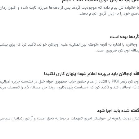
ان باید به زبان کُردی فعالیت کنند + فیلم
 با خانواده‌اش پیام داده که موجودیت کُردها پس از دهه‌ها مبارزه، ثابت شده و اکنون زما
ای خود را به زبان کُردی انجام دهند.
کُردها بوده است
جالان، با اشاره به آنچه «توطئه بین‌المللی» علیه اوجالان خواند، تأکید کرد که برای پیشب
بدالله اوجالان ضروری است.
ه اوجالان باید بی‌پرده اعلام شود؛ پنهان کاری نکنید!
سرویس ترکیه - مِحمت اوجالان برادر عبدالله اوجالان رهبر PKK با انتقاد از عدم حضور حزب جمهوری خواه خلق در نشست جزیره ا
بدالله اوجالان شد و تأکید کرد که «سیاست پنهان‌کاری، روند حل مسئله کُرد را تضعیف می‌ک
 گفته شده باید اجرا شود
ان دولت باغچه لی خواستار اجرای تعهدات مربوط به «حق امید» و آزادی زندانیانِ سیاس