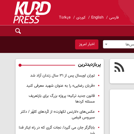
فارسی
English
کوردی
Türkçe
اخبار امروز
س‌ها
پربازدیدترین
توران اویسال پس از ۳۱ سال زندان آزاد شد
«قربان رضایی» را به عنوان شهید معرفی کنید
قانون جدید ترکیه؛ پروژه بزرگ‌ برای بازتعریف
مسئله کردها
عکس‌های «لارنس لکهارت» از کُردهای کلهُر / دکتر
سیروس فیضی
باباگرگر جان می گیرد/ نجات گری که در راه ایثار فدا
شد