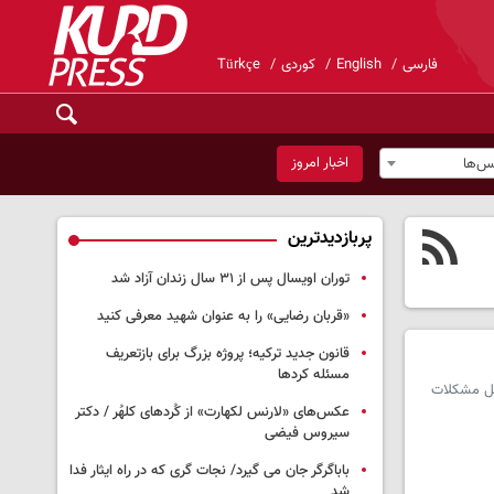
فارسی
English
کوردی
Türkçe
اخبار امروز
س‌ها
پربازدیدترین
توران اویسال پس از ۳۱ سال زندان آزاد شد
«قربان رضایی» را به عنوان شهید معرفی کنید
قانون جدید ترکیه؛ پروژه بزرگ‌ برای بازتعریف
مسئله کردها
حل مشکلات
عکس‌های «لارنس لکهارت» از کُردهای کلهُر / دکتر
سیروس فیضی
باباگرگر جان می گیرد/ نجات گری که در راه ایثار فدا
شد