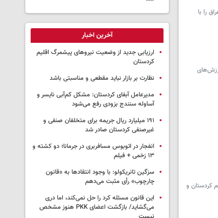
ق را با
آخرین اخبار
ارزیابی جدید از وضعیت نیروهای پیشمرگ اقلیم
کردستان
ارزش‌های
نظارت بر بازار نباید مقطعی و مناسبتی باشد
مدیرعامل آبفای کردستان: مشکل کم‌آبی نایسر و
آساوله سنندج بزودی رفع می‌شود
۱۹۱ میلیارد ریال جریمه برای متخلفان صنفی و
غیرصنفی کردستان صادر شد
انفجار در اتوبوس مسافربری در جرمانا؛ دو کشته و
۱۳ زخمی + فیلم
سزگین تانریکولو: با وجود انتقادها به «قانون
چارچوب» رأی مثبت می‌دهم
م کردستان و
این قانون مسئله کرد را حل نمی‌کند، اما دری
می‌گشاید/ بازگشت اعضای PKK هنوز مشخص
نیست