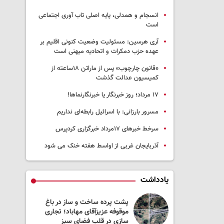
انسجام و همدلی، پایه اصلی تاب آوری اجتماعی
است
آری هرسین: مسئولیت وضعیت کنونی اقلیم بر
عهده حزب دمکرات و اتحادیه میهنی است
«قانون چارچوب» پس از ماراتن ۱۸ساعته از
کمیسیون عدالت گذشت
١٧ مرداد؛ روز خبرنگار یا خبرنگارنماها!
مسرور بارزانی: با اسرائیل رابطه‌ای نداریم
سرخط خبرهای ۱۷مرداد خبرگزاری کردپرس
آذربایجان غربی از اواسط هفته خنک می شود
یادداشت
 به جنگ لبنان
پشت پرده ساخت و ساز در باغ
ست؟
موقوفه عزیزآقای مهاباد؛ تجاری
سازی در قلب فضای سبز